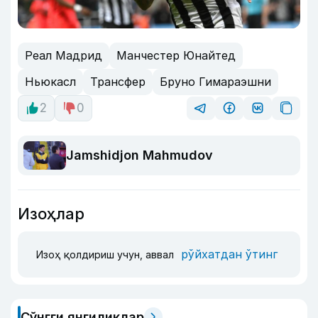
Реал Мадрид
Манчестер Юнайтед
Ньюкасл
Трансфер
Бруно Гимараэшни
2
0
Jamshidjon Mahmudov
Изоҳлар
рўйхатдан ўтинг
Изоҳ қолдириш учун, аввал
Сўнгги янгиликлар