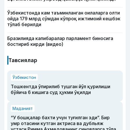
Ўзбекистонда кам таъминланган оилаларга олти
ойда 179 млрд сўмдан кўпроқ ижтимоий кешбэк
тўлаб берилди
Бразилияда капибаралар парламент биносига
бостириб кирди (видео)
Тавсиялар
Ўзбекистон
Тошкентда ўпирилиб тушган йўл қурилиши
бўйича 6 кишига суд ҳукми ўқилди
Маданият
“У бошқалар бахти учун туғилган эди”. Бир
умр отасини кутган актриса ва дубльяж
устаси Римма Аҳмедованинг синовларга тўла