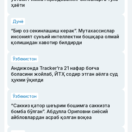
ҳаёти
Дунё
“Бир оз секинлашиш керак”. Мутахассислар
инсоният сунъий интеллектни бошқара олмай
қолишидан хавотир билдирди
Ўзбекистон
Андижонда Tracker’га 21 нафар боғча
боласини жойлаб, ЙТҲ содир этган аёлга суд
ҳукми ўқилди
Ўзбекистон
“Саккиз қатор шеърим бошимга саккизта
бомба бўлган”. Абдулла Ориповни сиёсий
айбловлардан асраб қолган воқеа