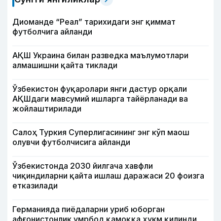
Диоманде “Реал” тарихидаги энг қиммат
футболчига айланди
АҚШ Украина билан разведка маълумотлари
алмашишни қайта тиклади
Ўзбекистон фуқаролари янги дастур орқали
АҚШдаги мавсумий ишларга тайёрланади ва
жойлаштирилади
Салоҳ Туркия Суперлигасининг энг кўп маош
олувчи футболчисига айланди
Ўзбекистонда 2030 йилгача хавфли
чиқиндиларни қайта ишлаш даражаси 20 фоизга
етказилади
Германияда пиёдаларни уриб юборган
афғонистонлик умрбод қамоққа ҳукм қилинди