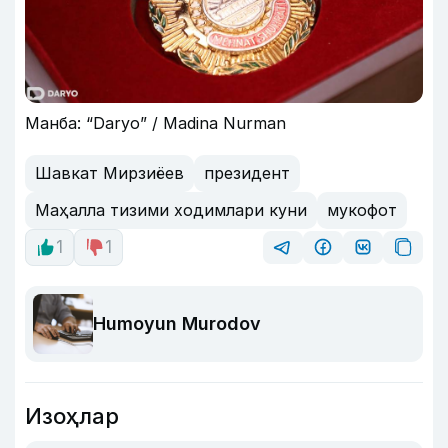
Манба: “Daryo” / Madina Nurman
Шавкат Мирзиёев
президент
Маҳалла тизими ходимлари куни
мукофот
1
1
Humoyun Murodov
Изоҳлар