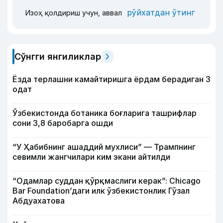
рўйхатдан ўтинг
Изоҳ қолдириш учун, аввал
Сўнгги янгиликлар
Ёзда терлашни камайтиришга ёрдам берадиган 3
одат
Ўзбекистонда ботаника боғларига ташрифлар
сони 3,8 баробарга ошди
“У Ҳабибнинг ашаддий мухлиси” — Трампнинг
севимли жангчилари ким экани айтилди
“Одамлар суддан қўрқмаслиги керак”: Chicago
Bar Foundation’даги илк ўзбекистонлик Гўзал
Абдуахатова