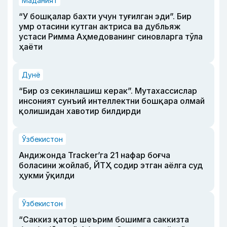
Маданият
“У бошқалар бахти учун туғилган эди”. Бир
умр отасини кутган актриса ва дубльяж
устаси Римма Аҳмедованинг синовларга тўла
ҳаёти
Дунё
“Бир оз секинлашиш керак”. Мутахассислар
инсоният сунъий интеллектни бошқара олмай
қолишидан хавотир билдирди
Ўзбекистон
Андижонда Tracker’га 21 нафар боғча
боласини жойлаб, ЙТҲ содир этган аёлга суд
ҳукми ўқилди
Ўзбекистон
“Саккиз қатор шеърим бошимга саккизта