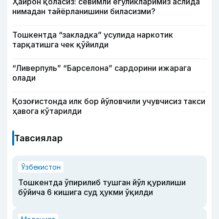
Ҳайрон қоласиз: севимли егуликларимиз аслида
нимадан тайёрланишини биласизми?
Тошкентда “закладка” усулида наркотик
тарқатишга чек қўйилди
“Ливерпуль” “Барселона” сардорини ижарага
олади
Қозоғистонда илк бор йўловчили учувчисиз такси
ҳавога кўтарилди
Тавсиялар
Ўзбекистон
Тошкентда ўпирилиб тушган йўл қурилиши
бўйича 6 кишига суд ҳукми ўқилди