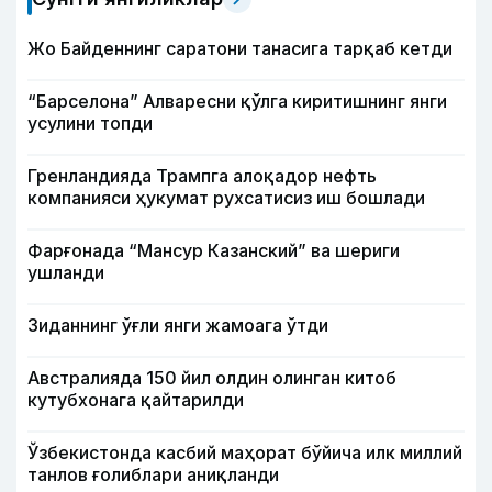
Жо Байденнинг саратони танасига тарқаб кетди
“Барселона” Алваресни қўлга киритишнинг янги
усулини топди
Гренландияда Трампга алоқадор нефть
компанияси ҳукумат рухсатисиз иш бошлади
Фарғонада “Мансур Казанский” ва шериги
ушланди
Зиданнинг ўғли янги жамоага ўтди
Австралияда 150 йил олдин олинган китоб
кутубхонага қайтарилди
Ўзбекистонда касбий маҳорат бўйича илк миллий
танлов ғолиблари аниқланди