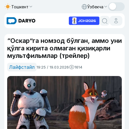
Тошкент
Ўзбекча
“Оскар”га номзод бўлган, аммо уни
қўлга кирита олмаган қизиқарли
мультфильмлар (трейлер)
Лайфстайл
19:25 / 19.03.2026
1614