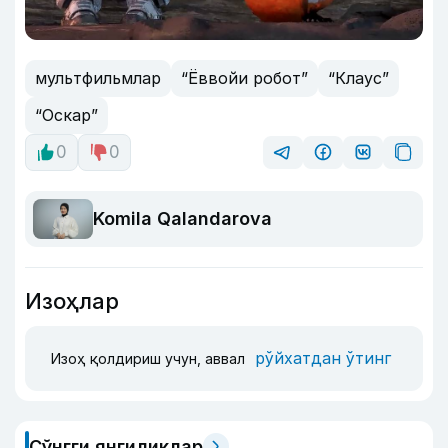
мультфильмлар
“Ёввойи робот”
“Клаус”
“Оскар”
0
0
Komila Qalandarova
Изоҳлар
рўйхатдан ўтинг
Изоҳ қолдириш учун, аввал
Сўнгги янгиликлар