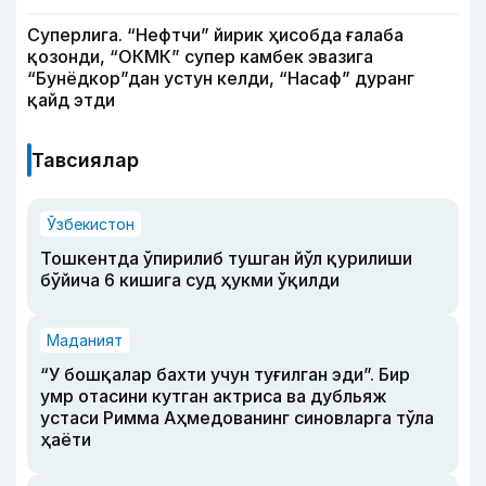
Суперлига. “Нефтчи” йирик ҳисобда ғалаба
қозонди, “ОКМК” супер камбек эвазига
“Бунёдкор”дан устун келди, “Насаф” дуранг
қайд этди
Тавсиялар
Ўзбекистон
Тошкентда ўпирилиб тушган йўл қурилиши
бўйича 6 кишига суд ҳукми ўқилди
Маданият
“У бошқалар бахти учун туғилган эди”. Бир
умр отасини кутган актриса ва дубльяж
устаси Римма Аҳмедованинг синовларга тўла
ҳаёти