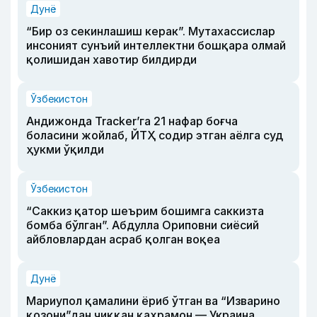
Дунё
“Бир оз секинлашиш керак”. Мутахассислар
инсоният сунъий интеллектни бошқара олмай
қолишидан хавотир билдирди
Ўзбекистон
Андижонда Tracker’га 21 нафар боғча
боласини жойлаб, ЙТҲ содир этган аёлга суд
ҳукми ўқилди
Ўзбекистон
“Саккиз қатор шеърим бошимга саккизта
бомба бўлган”. Абдулла Ориповни сиёсий
айбловлардан асраб қолган воқеа
Дунё
Мариупол қамалини ёриб ўтган ва “Изварино
қозони”дан чиққан қаҳрамон — Украина