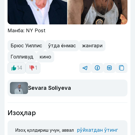
Манба: NY Post
Брюс Уиллис
ўтда ёнмас
жангари
Голливуд
кино
14
1
Sevara Soliyeva
Изоҳлар
рўйхатдан ўтинг
Изоҳ қолдириш учун, аввал