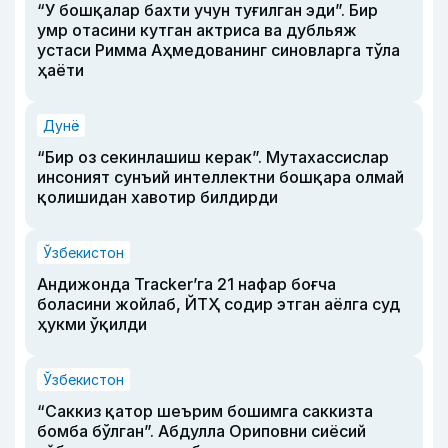
“У бошқалар бахти учун туғилган эди”. Бир
умр отасини кутган актриса ва дубльяж
устаси Римма Аҳмедованинг синовларга тўла
ҳаёти
Дунё
“Бир оз секинлашиш керак”. Мутахассислар
инсоният сунъий интеллектни бошқара олмай
қолишидан хавотир билдирди
Ўзбекистон
Андижонда Tracker’га 21 нафар боғча
боласини жойлаб, ЙТҲ содир этган аёлга суд
ҳукми ўқилди
Ўзбекистон
“Саккиз қатор шеърим бошимга саккизта
бомба бўлган”. Абдулла Ориповни сиёсий