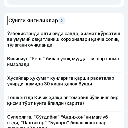
Сўнгги янгиликлар
Ўзбекистонда олти ойда савдо, хизмат кўрсатиш
ва умумий овқатланиш корхоналари қанча солиқ
тўлагани очиқланди
Винисиус “Реал” билан узоқ муддатли шартнома
имзолади
Ҳусийлар ҳукумат кучларига қарши ракеталар
учирди, камида 30 киши ҳалок бўлди
Тошкентда Кичик ҳалқа автомобил йўлининг бир
қисми тўрт кунга ёпилди (харита)
Суперлига. “Сўғдиёна” “Андижон”ни мағлуб
этди, “Пахтакор” “Бухоро” билан жанговар