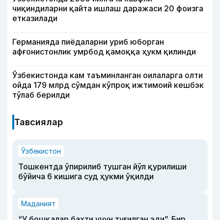
чиқиндиларни қайта ишлаш даражаси 20 фоизга
етказилади
Германияда пиёдаларни уриб юборган
афғонистонлик умрбод қамоққа ҳукм қилинди
Ўзбекистонда кам таъминланган оилаларга олти
ойда 179 млрд сўмдан кўпроқ ижтимоий кешбэк
тўлаб берилди
Тавсиялар
Ўзбекистон
Тошкентда ўпирилиб тушган йўл қурилиши
бўйича 6 кишига суд ҳукми ўқилди
Маданият
“У бошқалар бахти учун туғилган эди”. Бир