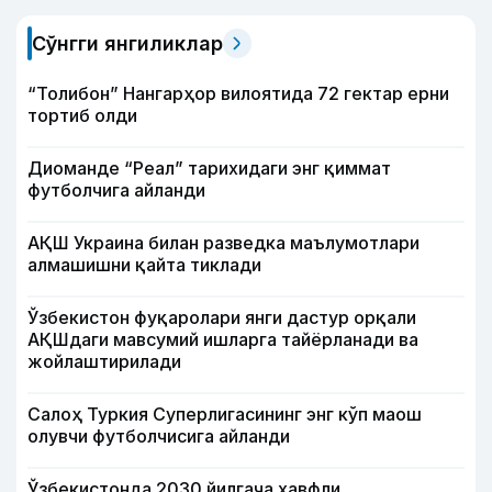
Сўнгги янгиликлар
“Толибон” Нангарҳор вилоятида 72 гектар ерни
тортиб олди
Диоманде “Реал” тарихидаги энг қиммат
футболчига айланди
АҚШ Украина билан разведка маълумотлари
алмашишни қайта тиклади
Ўзбекистон фуқаролари янги дастур орқали
АҚШдаги мавсумий ишларга тайёрланади ва
жойлаштирилади
Салоҳ Туркия Суперлигасининг энг кўп маош
олувчи футболчисига айланди
Ўзбекистонда 2030 йилгача хавфли