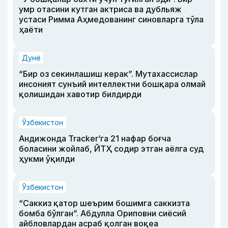
умр отасини кутган актриса ва дубльяж
устаси Римма Аҳмедованинг синовларга тўла
ҳаёти
Дунё
“Бир оз секинлашиш керак”. Мутахассислар
инсоният сунъий интеллектни бошқара олмай
қолишидан хавотир билдирди
Ўзбекистон
Андижонда Tracker’га 21 нафар боғча
боласини жойлаб, ЙТҲ содир этган аёлга суд
ҳукми ўқилди
Ўзбекистон
“Саккиз қатор шеърим бошимга саккизта
бомба бўлган”. Абдулла Ориповни сиёсий
айбловлардан асраб қолган воқеа