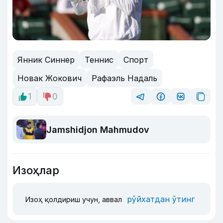
Янник Синнер
Теннис
Спорт
Новак Жокович
Рафаэль Надаль
1
0
Jamshidjon Mahmudov
Изоҳлар
рўйхатдан ўтинг
Изоҳ қолдириш учун, аввал