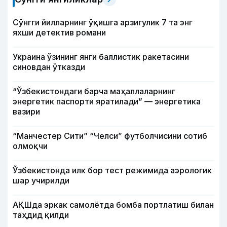
Сўнгги йилларнинг ўқишга арзигулик 7 та энг
яхши детектив романи
Украина ўзининг янги баллистик ракетасини
синовдан ўтказди
“Ўзбекистондаги барча маҳаллаларнинг
энергетик паспорти яратилади” — энергетика
вазири
“Манчестер Сити” “Челси” футболчисини сотиб
олмоқчи
Ўзбекистонда илк бор тест режимида аэрологик
шар учирилди
АҚШда эркак самолётда бомба портлатиш билан
таҳдид қилди