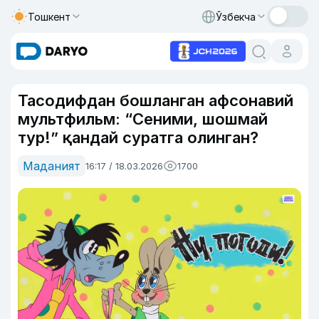
Тошкент
Ўзбекча
Тасодифдан бошланган афсонавий
мультфильм: “Сеними, шошмай
тур!” қандай суратга олинган?
Маданият
16:17 / 18.03.2026
1700