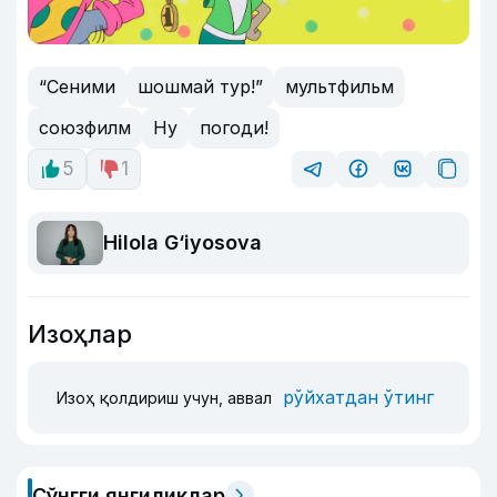
“Сеними
шошмай тур!”
мультфильм
союзфилм
Ну
погоди!
5
1
Hilola G‘iyosova
Изоҳлар
рўйхатдан ўтинг
Изоҳ қолдириш учун, аввал
Сўнгги янгиликлар