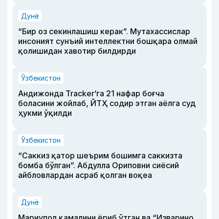
Дунё
“Бир оз секинлашиш керак”. Мутахассислар
инсоният сунъий интеллектни бошқара олмай
қолишидан хавотир билдирди
Ўзбекистон
Андижонда Tracker’га 21 нафар боғча
боласини жойлаб, ЙТҲ содир этган аёлга суд
ҳукми ўқилди
Ўзбекистон
“Саккиз қатор шеърим бошимга саккизта
бомба бўлган”. Абдулла Ориповни сиёсий
айбловлардан асраб қолган воқеа
Дунё
Мариупол қамалини ёриб ўтган ва “Изварино