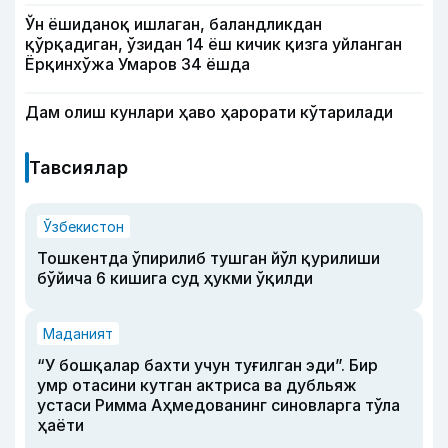
Ўн ёшиданоқ ишлаган, баландликдан
қўрқадиган, ўзидан 14 ёш кичик қизга уйланган
Ёрқинхўжа Умаров 34 ёшда
Дам олиш кунлари ҳаво ҳарорати кўтарилади
Тавсиялар
Ўзбекистон
Тошкентда ўпирилиб тушган йўл қурилиши
бўйича 6 кишига суд ҳукми ўқилди
Маданият
“У бошқалар бахти учун туғилган эди”. Бир
умр отасини кутган актриса ва дубльяж
устаси Римма Аҳмедованинг синовларга тўла
ҳаёти