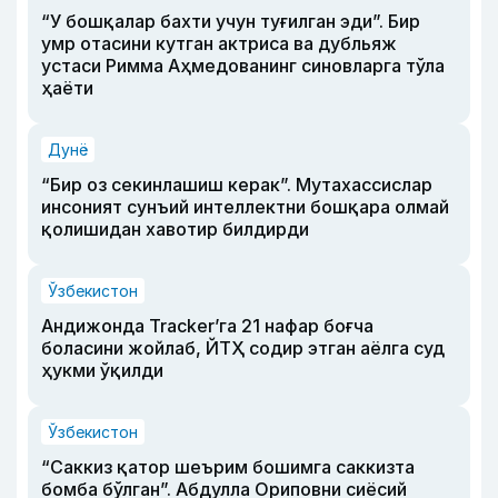
“У бошқалар бахти учун туғилган эди”. Бир
умр отасини кутган актриса ва дубльяж
устаси Римма Аҳмедованинг синовларга тўла
ҳаёти
Дунё
“Бир оз секинлашиш керак”. Мутахассислар
инсоният сунъий интеллектни бошқара олмай
қолишидан хавотир билдирди
Ўзбекистон
Андижонда Tracker’га 21 нафар боғча
боласини жойлаб, ЙТҲ содир этган аёлга суд
ҳукми ўқилди
Ўзбекистон
“Саккиз қатор шеърим бошимга саккизта
бомба бўлган”. Абдулла Ориповни сиёсий