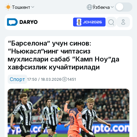
Тошкент
Ўзбекча
“Барселона” учун синов:
“Ньюкасл”нинг чиптасиз
мухлислари сабаб “Камп Ноу”да
хавфсизлик кучайтирилади
Спорт
17:50 / 18.03.2026
1451