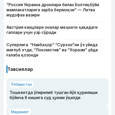
“Россия Украина дронлари билан Болтиқбўйи
мамлакатларига зарба бермоқчи” — Литва
мудофаа вазири
Австрия канцлери оналар меҳнати ҳақидаги
гаплари учун узр сўради
Суперлига. “Навбаҳор” “Сурхон”ни ўз уйида
мағлуб этди, “Локомотив” ва “Хоразм” уйда
ғалаба қозонди
Тавсиялар
Ўзбекистон
Тошкентда ўпирилиб тушган йўл қурилиши
бўйича 6 кишига суд ҳукми ўқилди
Маданият