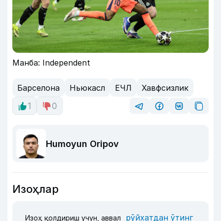
Манба: Independent
Барселона
Ньюкасл
ЕЧЛ
Хавфсизлик
1
0
Humoyun Oripov
Изоҳлар
рўйхатдан ўтинг
Изоҳ қолдириш учун, аввал