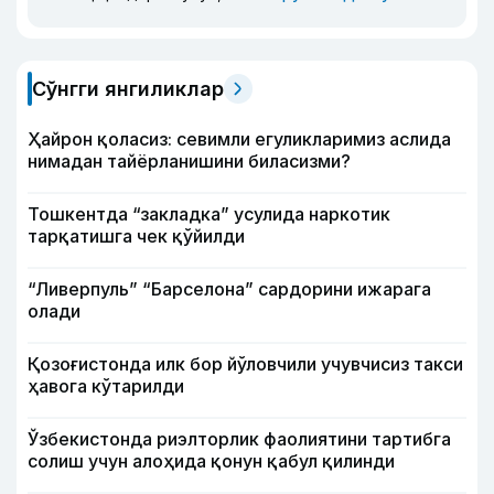
Сўнгги янгиликлар
Ҳайрон қоласиз: севимли егуликларимиз аслида
нимадан тайёрланишини биласизми?
Тошкентда “закладка” усулида наркотик
тарқатишга чек қўйилди
“Ливерпуль” “Барселона” сардорини ижарага
олади
Қозоғистонда илк бор йўловчили учувчисиз такси
ҳавога кўтарилди
Ўзбекистонда риэлторлик фаолиятини тартибга
солиш учун алоҳида қонун қабул қилинди