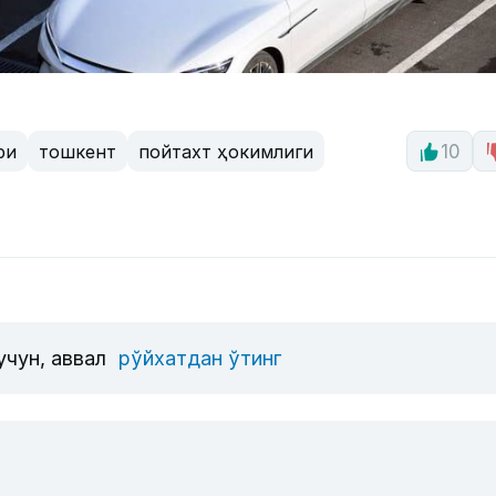
ри
тошкент
пойтахт ҳокимлиги
10
учун, аввал
рўйхатдан ўтинг