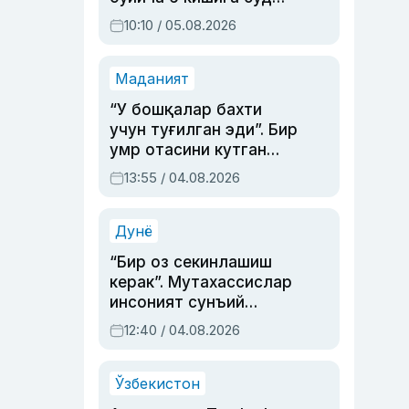
ҳукми ўқилди
10:10 / 05.08.2026
Маданият
“У бошқалар бахти
учун туғилган эди”. Бир
умр отасини кутган
актриса ва дубльяж
13:55 / 04.08.2026
устаси Римма
Аҳмедованинг
синовларга тўла ҳаёти
Дунё
“Бир оз секинлашиш
керак”. Мутахассислар
инсоният сунъий
интеллектни бошқара
12:40 / 04.08.2026
олмай қолишидан
хавотир билдирди
Ўзбекистон