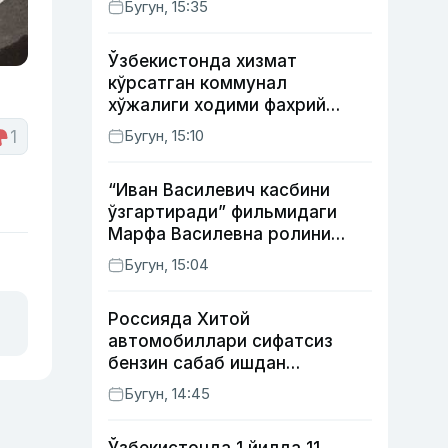
Бугун, 15:35
Ўзбекистонда хизмат
кўрсатган коммунал
хўжалиги ходими фахрий
унвони таъсис этилиши
Бугун, 15:10
1
мумкин
“Иван Василевич касбини
ўзгартиради” фильмидаги
Марфа Василевна ролини
ижро этган актрисанинг
Бугун, 15:04
тақдири қандай кечди?
Россияда Хитой
автомобиллари сифатсиз
бензин сабаб ишдан
чиқмоқда
Бугун, 14:45