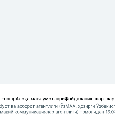
т-нашр
Алоқа маълумотлари
Фойдаланиш шартлар
буот ва ахборот агентлиги (ЎзМАА, ҳозирги Ўзбеки
мавий коммуникациялар агентлиги) томонидан 13.0