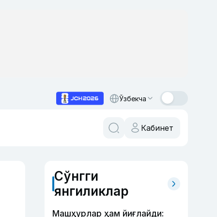
Ўзбекча
Кабинет
Сўнгги
янгиликлар
Машҳурлар ҳам йиғлайди: