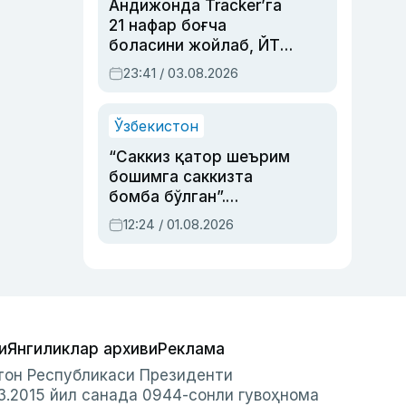
Андижонда Tracker’га
21 нафар боғча
боласини жойлаб, ЙТҲ
содир этган аёлга суд
23:41 / 03.08.2026
ҳукми ўқилди
Ўзбекистон
“Саккиз қатор шеърим
бошимга саккизта
бомба бўлган”.
Абдулла Ориповни
12:24 / 01.08.2026
сиёсий айбловлардан
асраб қолган воқеа
и
Янгиликлар архиви
Реклама
стон Республикаси Президенти
3.2015 йил санада 0944-сонли гувоҳнома