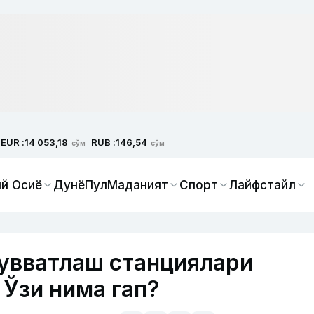
EUR :
RUB :
14 053,18
146,54
сўм
сўм
й Осиё
Дунё
Пул
Маданият
Спорт
Лайфстайл
увватлаш станциялари
 Ўзи нима гап?