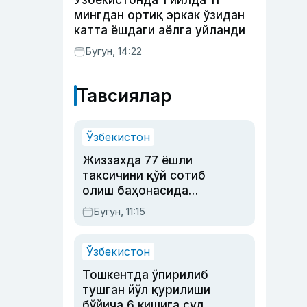
Ўзбекистонда 1 йилда 11
мингдан ортиқ эркак ўзидан
катта ёшдаги аёлга уйланди
Бугун, 14:22
Тавсиялар
Ўзбекистон
Жиззахда 77 ёшли
таксичини қўй сотиб
олиш баҳонасида
яйловга олиб бориб
Бугун, 11:15
ўлдирган йигит 20
йилга қамалди
Ўзбекистон
Тошкентда ўпирилиб
тушган йўл қурилиши
бўйича 6 кишига суд