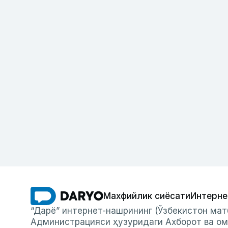
Махфийлик сиёсати
Интерне
“Дарё” интернет-нашрининг (Ўзбекистон мат
Администрацияси ҳузуридаги Ахборот ва ом