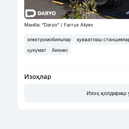
Манба: “Daryo” / Farrux Aliyev
электромобильлар
қувватлаш станцияла
ҳукумат
бизнес
Изоҳлар
Изоҳ қолдириш 