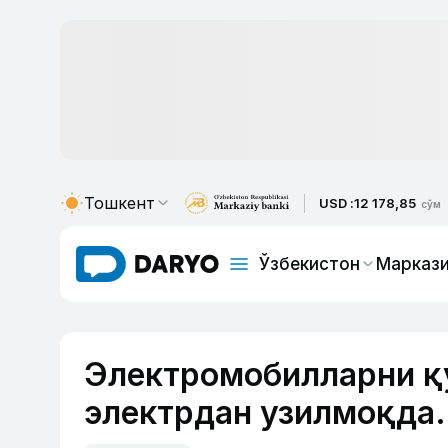
Тошкент
USD :
12 178,85
сўм
Ўзбекистон
Маркази
Электромобилларни қ
электрдан узилмоқда.