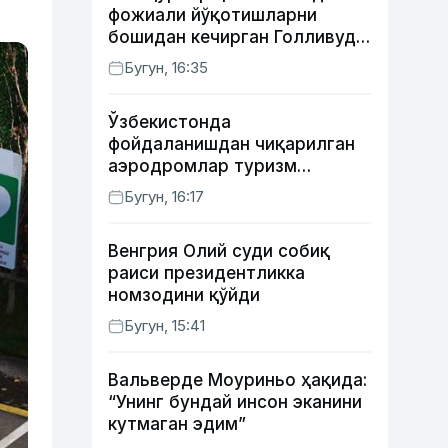
фожиали йўқотишларни
бошидан кечирган Голливуд
юлдузлари
Бугун, 16:35
Ўзбекистонда
фойдаланишдан чиқарилган
аэродромлар туризм
мақсадида ижарага
Бугун, 16:17
берилиши мумкин
Венгрия Олий суди собиқ
раиси президентликка
номзодини қўйди
Бугун, 15:41
Вальверде Моуриньо ҳақида:
“Унинг бундай инсон эканини
кутмаган эдим”