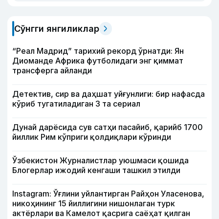
Сўнгги янгиликлар
“Реал Мадрид” тарихий рекорд ўрнатди: Ян
Диоманде Африка футболидаги энг қиммат
трансферга айланди
Детектив, сир ва даҳшат уйғунлиги: бир нафасда
кўриб тугатиладиган 3 та сериал
Дунай дарёсида сув сатҳи пасайиб, қарийб 1700
йиллик Рим кўприги қолдиқлари кўринди
Ўзбекистон Журналистлар уюшмаси қошида
Блогерлар ижодий кенгаши ташкил этилди
Instagram: Ўғлини уйлантирган Райҳон Уласенова,
никоҳининг 15 йиллигини нишонлаган турк
актёрлари ва Камелот қасрига саёҳат қилган