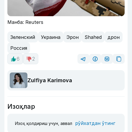
Манба: Reuters
Зеленский
Украина
Эрон
Shahed
дрон
Россия
6
2
Zulfiya Karimova
Изоҳлар
рўйхатдан ўтинг
Изоҳ қолдириш учун, аввал