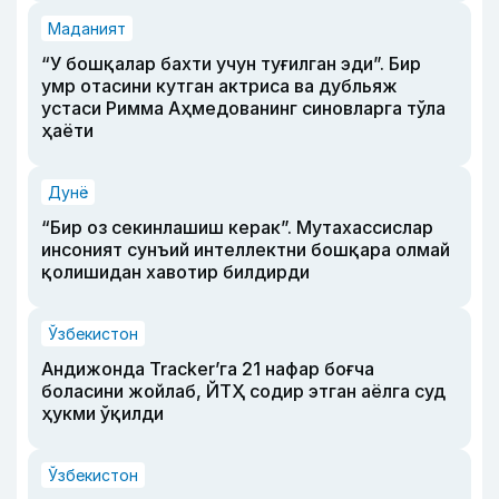
Маданият
“У бошқалар бахти учун туғилган эди”. Бир
умр отасини кутган актриса ва дубльяж
устаси Римма Аҳмедованинг синовларга тўла
ҳаёти
Дунё
“Бир оз секинлашиш керак”. Мутахассислар
инсоният сунъий интеллектни бошқара олмай
қолишидан хавотир билдирди
Ўзбекистон
Андижонда Tracker’га 21 нафар боғча
боласини жойлаб, ЙТҲ содир этган аёлга суд
ҳукми ўқилди
Ўзбекистон