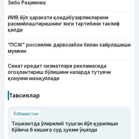
Зебо Раҳимова
ИИВ йўл ҳаракати қоидабузарликларини
расмийлаштиришнинг янги тартибини таклиф
қилди
“ПСЖ” россиялик дарвозабон билан хайрлашиши
мумкин
Сенат кредит хизматлари рекламасида
огоҳлантириш бўлишини назарда тутувчи
қонунни маъқуллади
Тавсиялар
Ўзбекистон
Тошкентда ўпирилиб тушган йўл қурилиши
бўйича 6 кишига суд ҳукми ўқилди