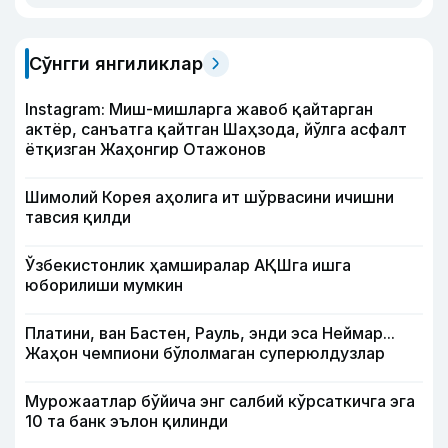
Сўнгги янгиликлар
Instagram: Миш-мишларга жавоб қайтарган
актёр, санъатга қайтган Шаҳзода, йўлга асфалт
ётқизган Жаҳонгир Отажонов
Шимолий Корея аҳолига ит шўрвасини ичишни
тавсия қилди
Ўзбекистонлик ҳамширалар АҚШга ишга
юборилиши мумкин
Платини, ван Бастен, Рауль, энди эса Неймар...
Жаҳон чемпиони бўлолмаган суперюлдузлар
Мурожаатлар бўйича энг салбий кўрсаткичга эга
10 та банк эълон қилинди