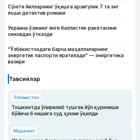
Сўнгги йилларнинг ўқишга арзигулик 7 та энг
яхши детектив романи
Украина ўзининг янги баллистик ракетасини
синовдан ўтказди
“Ўзбекистондаги барча маҳаллаларнинг
энергетик паспорти яратилади” — энергетика
вазири
Тавсиялар
Ўзбекистон
Тошкентда ўпирилиб тушган йўл қурилиши
бўйича 6 кишига суд ҳукми ўқилди
Маданият