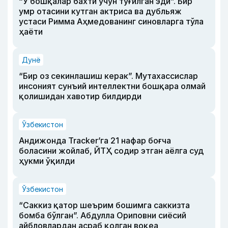
“У бошқалар бахти учун туғилган эди”. Бир
умр отасини кутган актриса ва дубльяж
устаси Римма Аҳмедованинг синовларга тўла
ҳаёти
Дунё
“Бир оз секинлашиш керак”. Мутахассислар
инсоният сунъий интеллектни бошқара олмай
қолишидан хавотир билдирди
Ўзбекистон
Андижонда Tracker’га 21 нафар боғча
боласини жойлаб, ЙТҲ содир этган аёлга суд
ҳукми ўқилди
Ўзбекистон
“Саккиз қатор шеърим бошимга саккизта
бомба бўлган”. Абдулла Ориповни сиёсий
айбловлардан асраб қолган воқеа