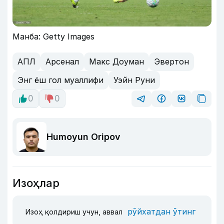
Манба: Getty Images
АПЛ
Арсенал
Макс Доуман
Эвертон
Энг ёш гол муаллифи
Уэйн Руни
0
0
Humoyun Oripov
Изоҳлар
рўйхатдан ўтинг
Изоҳ қолдириш учун, аввал