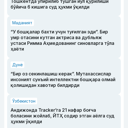
Тошкентда ўпирилиб тушган йўл қурилиши
бўйича 6 кишига суд ҳукми ўқилди
Маданият
“У бошқалар бахти учун туғилган эди”. Бир
умр отасини кутган актриса ва дубльяж
устаси Римма Аҳмедованинг синовларга тўла
ҳаёти
Дунё
“Бир оз секинлашиш керак”. Мутахассислар
инсоният сунъий интеллектни бошқара олмай
қолишидан хавотир билдирди
Ўзбекистон
Андижонда Tracker’га 21 нафар боғча
боласини жойлаб, ЙТҲ содир этган аёлга суд
ҳукми ўқилди