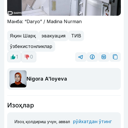
Манба: “Daryo” / Madina Nurman
Яқин Шарқ
эвакуация
ТИВ
ўзбекистонликлар
1
0
Nigora A'loyeva
Изоҳлар
рўйхатдан ўтинг
Изоҳ қолдириш учун, аввал