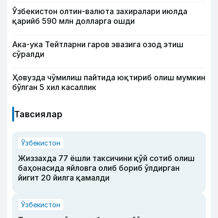
Ўзбекистон олтин-валюта захиралари июлда
қарийб 590 млн долларга ошди
Ака-ука Тейтларни гаров эвазига озод этиш
сўралди
Ҳовузда чўмилиш пайтида юқтириб олиш мумкин
бўлган 5 хил касаллик
Тавсиялар
Ўзбекистон
Жиззахда 77 ёшли таксичини қўй сотиб олиш
баҳонасида яйловга олиб бориб ўлдирган
йигит 20 йилга қамалди
Ўзбекистон