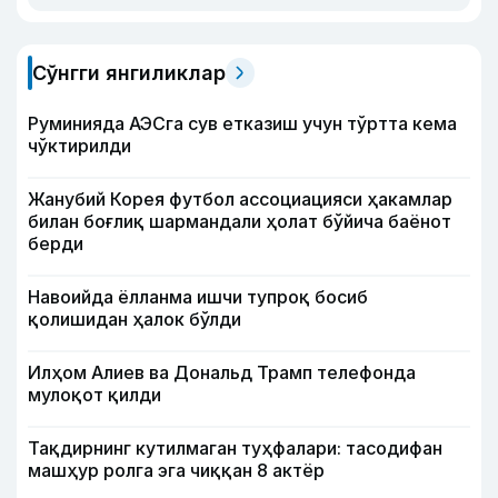
Сўнгги янгиликлар
Руминияда АЭСга сув етказиш учун тўртта кема
чўктирилди
Жанубий Корея футбол ассоциацияси ҳакамлар
билан боғлиқ шармандали ҳолат бўйича баёнот
берди
Навоийда ёлланма ишчи тупроқ босиб
қолишидан ҳалок бўлди
Илҳом Алиев ва Дональд Трамп телефонда
мулоқот қилди
Тақдирнинг кутилмаган туҳфалари: тасодифан
машҳур ролга эга чиққан 8 актёр