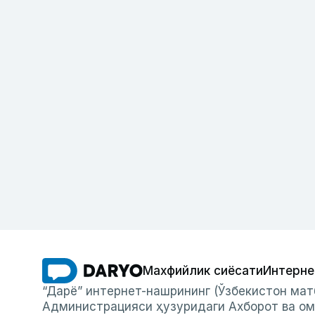
Махфийлик сиёсати
Интерне
“Дарё” интернет-нашрининг (Ўзбекистон мат
Администрацияси ҳузуридаги Ахборот ва ом