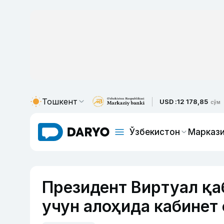
Тошкент
USD :
12 178,85
сўм
Ўзбекистон
Маркази
Президент Виртуал қа
учун алоҳида кабинет