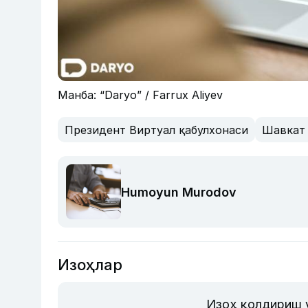
Манба: “Daryo” / Farrux Aliyev
Президент Виртуал қабулхонаси
Шавкат
Humoyun Murodov
Изоҳлар
Изоҳ қолдириш 