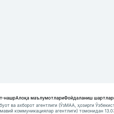
т-нашр
Алоқа маълумотлари
Фойдаланиш шартлар
буот ва ахборот агентлиги (ЎзМАА, ҳозирги Ўзбеки
мавий коммуникациялар агентлиги) томонидан 13.0