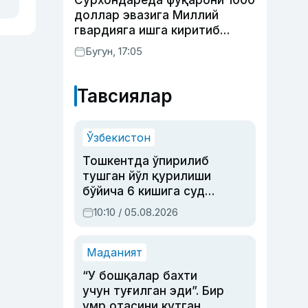
Сурхондарёда фуқарони 1000
доллар эвазига Миллий
гвардияга ишга киритиб
қўймоқчи бўлган шахс
Бугун, 17:05
ушланди
Тавсиялар
Ўзбекистон
Тошкентда ўпирилиб
тушган йўл қурилиши
бўйича 6 кишига суд
ҳукми ўқилди
10:10 / 05.08.2026
Маданият
“У бошқалар бахти
учун туғилган эди”. Бир
умр отасини кутган