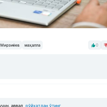
 Мирзиёев
маҳалла
0
учун, аввал
рўйхатдан ўтинг