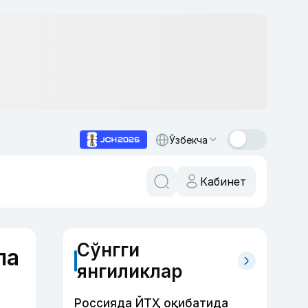
Ўзбекча
Кабинет
Сўнгги
ла
янгиликлар
Россияда ЙТҲ оқибатида