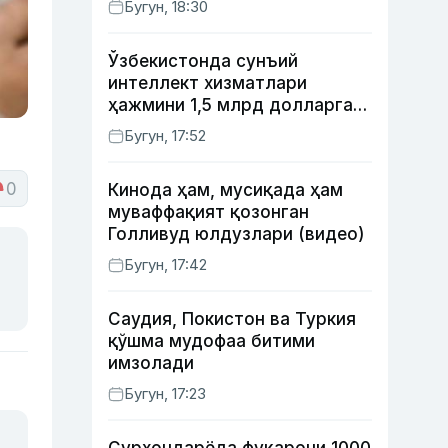
Бугун, 18:30
талаб этилиши мумкин
Ўзбекистонда сунъий
интеллект хизматлари
ҳажмини 1,5 млрд долларга
етказиш
Бугун, 17:52
режалаштирилмоқда
0
Кинода ҳам, мусиқада ҳам
муваффақият қозонган
Голливуд юлдузлари (видео)
Бугун, 17:42
Саудия, Покистон ва Туркия
қўшма мудофаа битими
имзолади
Бугун, 17:23