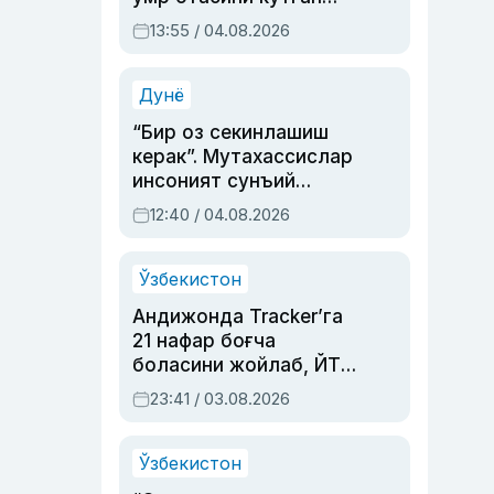
актриса ва дубльяж
13:55 / 04.08.2026
устаси Римма
Аҳмедованинг
синовларга тўла ҳаёти
Дунё
“Бир оз секинлашиш
керак”. Мутахассислар
инсоният сунъий
интеллектни бошқара
12:40 / 04.08.2026
олмай қолишидан
хавотир билдирди
Ўзбекистон
Андижонда Tracker’га
21 нафар боғча
боласини жойлаб, ЙТҲ
содир этган аёлга суд
23:41 / 03.08.2026
ҳукми ўқилди
Ўзбекистон