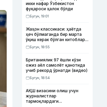
икки нафар Ўзбекистон
фуқароси ҳалок бўлди
Бугун, 19:01
Жаҳон классикаси: ҳаётда
ҳеч бўлмаганда бир марта
ўқиш керак бўлган китоблар
(II қисм)
Бугун, 18:55
Британиялик 97 ёшли кўзи
ожиз аёл самолёт қанотида
учиб рекорд ўрнатди (видео)
Бугун, 18:54
АҚШ визасини олиш учун
журналистлар
тармоқлардаги
профилларини очиб қўйиши