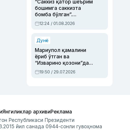
“Саккиз қатор шеърим
бошимга саккизта
бомба бўлган”.
Абдулла Ориповни
12:24 / 01.08.2026
сиёсий айбловлардан
асраб қолган воқеа
Дунё
Мариупол қамалини
ёриб ўтган ва
“Изварино қозони”дан
чиққан қаҳрамон —
19:50 / 29.07.2026
Украина армияси бош
қўмондони Драпатий
ҳақида
и
Янгиликлар архиви
Реклама
стон Республикаси Президенти
3.2015 йил санада 0944-сонли гувоҳнома