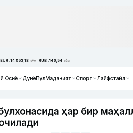
EUR :
RUB :
14 053,18
146,54
сўм
сўм
й Осиё
Дунё
Пул
Маданият
Спорт
Лайфстайл
булхонасида ҳар бир маҳал
 очилади