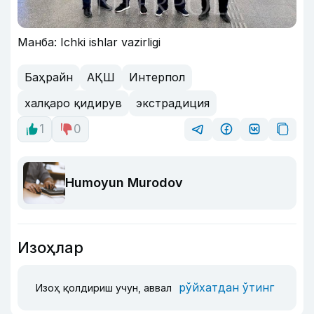
Манба: Ichki ishlar vazirligi
Баҳрайн
АҚШ
Интерпол
халқаро қидирув
экстрадиция
1
0
Humoyun Murodov
Изоҳлар
рўйхатдан ўтинг
Изоҳ қолдириш учун, аввал