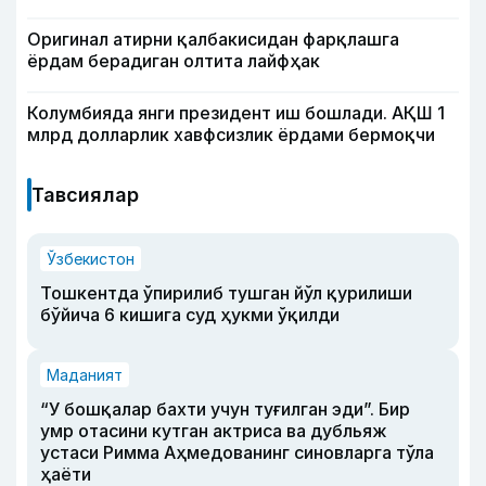
Оригинал атирни қалбакисидан фарқлашга
ёрдам берадиган олтита лайфҳак
Колумбияда янги президент иш бошлади. АҚШ 1
млрд долларлик хавфсизлик ёрдами бермоқчи
Тавсиялар
Ўзбекистон
Тошкентда ўпирилиб тушган йўл қурилиши
бўйича 6 кишига суд ҳукми ўқилди
Маданият
“У бошқалар бахти учун туғилган эди”. Бир
умр отасини кутган актриса ва дубльяж
устаси Римма Аҳмедованинг синовларга тўла
ҳаёти