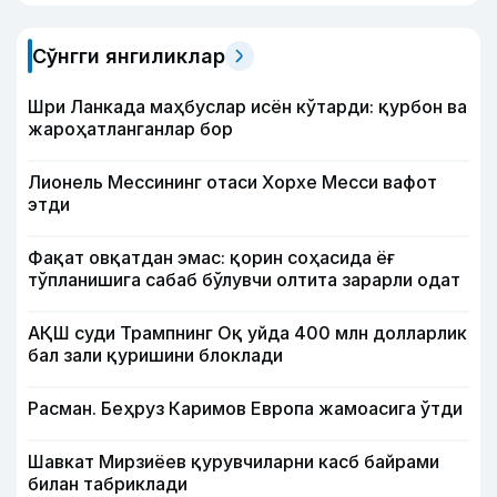
Сўнгги янгиликлар
Шри Ланкада маҳбуслар исён кўтарди: қурбон ва
жароҳатланганлар бор
Лионель Мессининг отаси Хорхе Месси вафот
этди
Фақат овқатдан эмас: қорин соҳасида ёғ
тўпланишига сабаб бўлувчи олтита зарарли одат
АҚШ суди Трампнинг Оқ уйда 400 млн долларлик
бал зали қуришини блоклади
Расман. Беҳруз Каримов Европа жамоасига ўтди
Шавкат Мирзиёев қурувчиларни касб байрами
билан табриклади