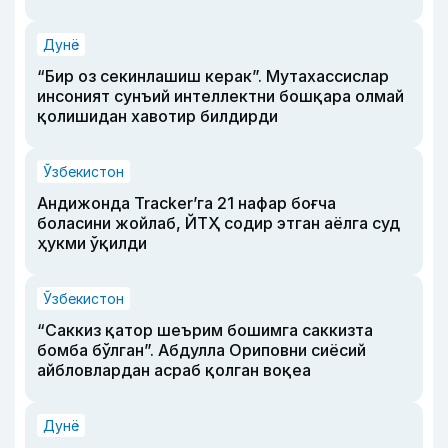
Дунё
“Бир оз секинлашиш керак”. Мутахассислар
инсоният сунъий интеллектни бошқара олмай
қолишидан хавотир билдирди
Ўзбекистон
Андижонда Tracker’га 21 нафар боғча
боласини жойлаб, ЙТҲ содир этган аёлга суд
ҳукми ўқилди
Ўзбекистон
“Саккиз қатор шеърим бошимга саккизта
бомба бўлган”. Абдулла Ориповни сиёсий
айбловлардан асраб қолган воқеа
Дунё