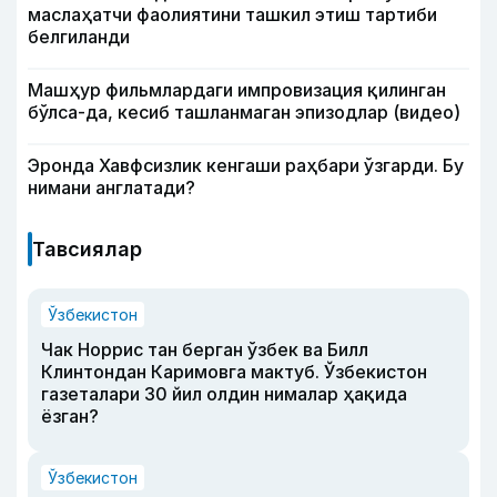
маслаҳатчи фаолиятини ташкил этиш тартиби
белгиланди
Машҳур фильмлардаги импровизация қилинган
бўлса-да, кесиб ташланмаган эпизодлар (видео)
Эронда Хавфсизлик кенгаши раҳбари ўзгарди. Бу
нимани англатади?
Тавсиялар
Ўзбекистон
Чак Норрис тан берган ўзбек ва Билл
Клинтондан Каримовга мактуб. Ўзбекистон
газеталари 30 йил олдин нималар ҳақида
ёзган?
Ўзбекистон