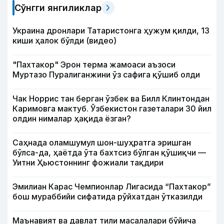
Сўнгги янгиликлар
Украина дронлари Татаристонга ҳужум қилди, 13
киши ҳалок бўлди (видео)
"Пахтакор" Эрон терма жамоаси аъзоси
Муртазо Пуралиганжини ўз сафига қўшиб олди
Чак Норрис тан берган ўзбек ва Билл Клинтондан
Каримовга мактуб. Ўзбекистон газеталари 30 йил
олдин нималар ҳақида ёзган?
Саҳнада оламшумул шон-шуҳратга эришган
бўлса-да, ҳаётда ўта бахтсиз бўлган қўшиқчи —
Уитни Ҳьюстоннинг фожиали тақдири
Эмилиан Карас Чемпионлар Лигасида “Пахтакор”
бош мураббийи сифатида рўйхатдан ўтказилди
Маънавият ва давлат тили масалалари бўйича