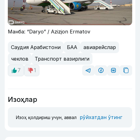
Манба: “Daryo” / Azizjon Ermatov
Саудия Арабистони
БАА
авиарейслар
чеклов
Транспорт вазирлиги
7
1
Изоҳлар
рўйхатдан ўтинг
Изоҳ қолдириш учун, аввал