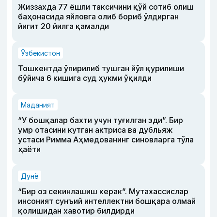
Жиззахда 77 ёшли таксичини қўй сотиб олиш
баҳонасида яйловга олиб бориб ўлдирган
йигит 20 йилга қамалди
Ўзбекистон
Тошкентда ўпирилиб тушган йўл қурилиши
бўйича 6 кишига суд ҳукми ўқилди
Маданият
“У бошқалар бахти учун туғилган эди”. Бир
умр отасини кутган актриса ва дубльяж
устаси Римма Аҳмедованинг синовларга тўла
ҳаёти
Дунё
“Бир оз секинлашиш керак”. Мутахассислар
инсоният сунъий интеллектни бошқара олмай
қолишидан хавотир билдирди