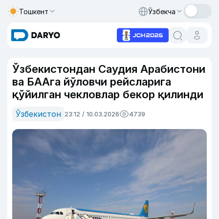
Тошкент
Ўзбекча
Ўзбекистондан Саудия Арабистони
ва БААга йўловчи рейсларига
қўйилган чекловлар бекор қилинди
Ўзбекистон
23:12 / 10.03.2026
4739