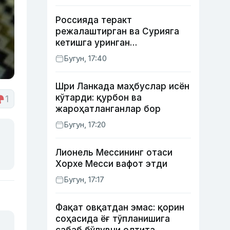
Россияда теракт
режалаштирган ва Сурияга
кетишга уринган
сурхондарёлик 4 нафар йигит
Бугун, 17:40
қамалди
Шри Ланкада маҳбуслар исён
кўтарди: қурбон ва
1
жароҳатланганлар бор
Бугун, 17:20
Лионель Мессининг отаси
Хорхе Месси вафот этди
Бугун, 17:17
Фақат овқатдан эмас: қорин
соҳасида ёғ тўпланишига