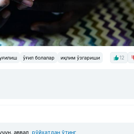
уғилиш
ўғил болалар
иқлим ўзгариши
12
учун, аввал
рўйхатдан ўтинг