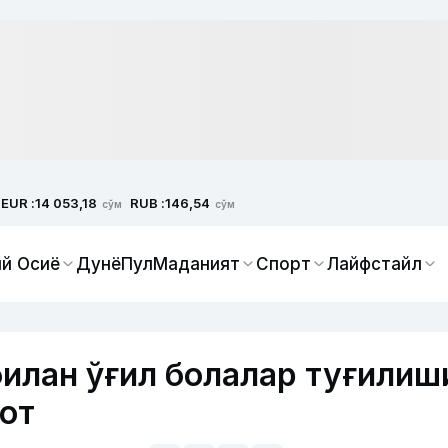
EUR :
RUB :
14 053,18
146,54
сўм
сўм
й Осиё
Дунё
Пул
Маданият
Спорт
Лайфстайл
илан ўғил болалар туғилиш
от