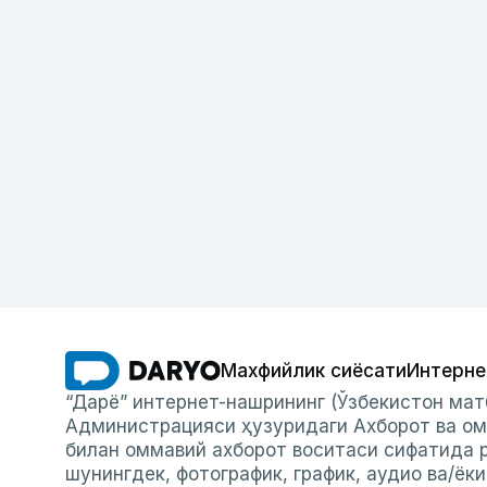
Махфийлик сиёсати
Интерне
“Дарё” интернет-нашрининг (Ўзбекистон мат
Администрацияси ҳузуридаги Ахборот ва ом
билан оммавий ахборот воситаси сифатида р
шунингдек, фотографик, график, аудио ва/ёк