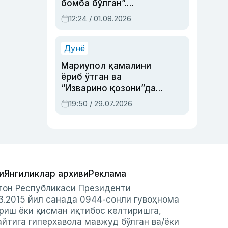
бомба бўлган”.
Абдулла Ориповни
12:24 / 01.08.2026
сиёсий айбловлардан
асраб қолган воқеа
Дунё
Мариупол қамалини
ёриб ўтган ва
“Изварино қозони”дан
чиққан қаҳрамон —
19:50 / 29.07.2026
Украина армияси бош
қўмондони Драпатий
ҳақида
и
Янгиликлар архиви
Реклама
стон Республикаси Президенти
3.2015 йил санада 0944-сонли гувоҳнома
риш ёки қисман иқтибос келтиришга,
айтига гиперхавола мавжуд бўлган ва/ёки