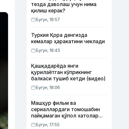
тезда даволаш учун нима
қилиш керак?
Бугун, 18:57
Туркия Қора денгизда
кемалар ҳаракатини чеклади
Бугун, 18:45
Қашқадарёда янги
қурилаётган кўприкнинг
балкаси тушиб кетди (видео)
Бугун, 18:06
Машҳур фильм ва
сериаллардаги томошабин
пайқамаган қўпол хатолар
(фото)
Бугун, 17:55