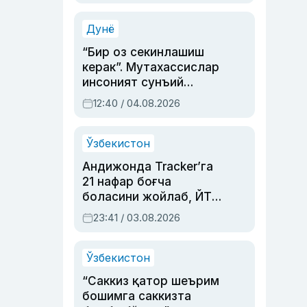
Аҳмедованинг
синовларга тўла ҳаёти
Дунё
“Бир оз секинлашиш
керак”. Мутахассислар
инсоният сунъий
интеллектни бошқара
12:40 / 04.08.2026
олмай қолишидан
хавотир билдирди
Ўзбекистон
Андижонда Tracker’га
21 нафар боғча
боласини жойлаб, ЙТҲ
содир этган аёлга суд
23:41 / 03.08.2026
ҳукми ўқилди
Ўзбекистон
“Саккиз қатор шеърим
бошимга саккизта