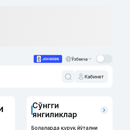
Ўзбекча
Кабинет
Сўнгги
и
янгиликлар
Болаларда қуруқ йўтални