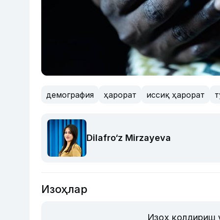
демография
ҳарорат
иссиқ ҳарорат
т
Dilafro‘z Mirzayeva
Изоҳлар
Изоҳ қолдириш 