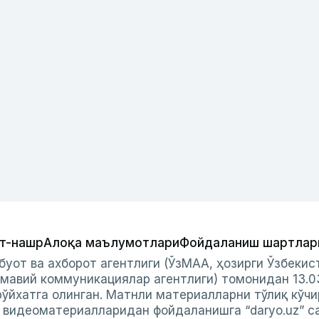
т-нашр
Алоқа маълумотлари
Фойдаланиш шартлар
буот ва ахборот агентлиги (ЎзМАА, ҳозирги Ўзбеки
мавий коммуникациялар агентлиги) томонидан 13.0
ўйхатга олинган. Матнли материалларни тўлиқ кўчи
и видеоматериалларидан фойдаланишга “daryo.uz” с