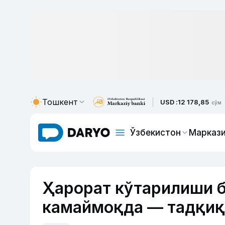
Тошкент
USD :
12 178,85
сўм
Ўзбекистон
Маркази
Ҳарорат кўтарилиши б
камаймоқда — тадқиқ