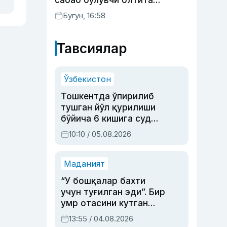
сабаб бўлувчи олтита
зарарли одат
Бугун, 16:58
Тавсиялар
Ўзбекистон
Тошкентда ўпирилиб
тушган йўл қурилиши
бўйича 6 кишига суд
ҳукми ўқилди
10:10 / 05.08.2026
Маданият
“У бошқалар бахти
учун туғилган эди”. Бир
умр отасини кутган
актриса ва дубльяж
13:55 / 04.08.2026
устаси Римма