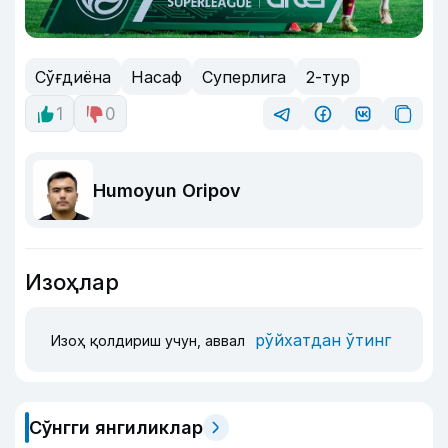
Сўғдиёна
Насаф
Суперлига
2-тур
1
0
Humoyun Oripov
Изоҳлар
рўйхатдан ўтинг
Изоҳ қолдириш учун, аввал
Сўнгги янгиликлар