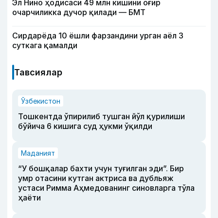
Эл Нино ҳодисаси 49 млн кишини оғир
очарчиликка дучор қилади — БМТ
Сирдарёда 10 ёшли фарзандини урган аёл 3
суткага қамалди
Тавсиялар
Ўзбекистон
Тошкентда ўпирилиб тушган йўл қурилиши
бўйича 6 кишига суд ҳукми ўқилди
Маданият
“У бошқалар бахти учун туғилган эди”. Бир
умр отасини кутган актриса ва дубльяж
устаси Римма Аҳмедованинг синовларга тўла
ҳаёти