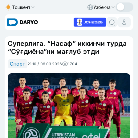
Тошкент
Ўзбекча
Суперлига. “Насаф” иккинчи турда
“Сўғдиёна”ни мағлуб этди
Спорт
21:10 / 06.03.2026
1704