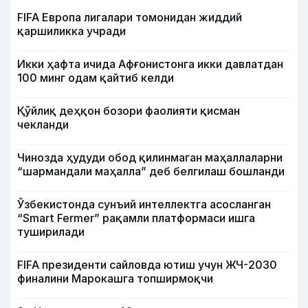
FIFA Европа лигалари томонидан жиддий
қаршиликка учради
Икки ҳафта ичида Афғонистонга икки давлатдан
100 минг одам қайтиб келди
Қўйлиқ деҳқон бозори фаолияти қисман
чекланди
Чинозда ҳудуди обод қилинмаган маҳаллаларни
“шармандали маҳалла” деб белгилаш бошланди
Ўзбекистонда сунъий интеллектга асосланган
“Smart Fermer” рақамли платформаси ишга
туширилади
FIFA президенти сайловда ютиш учун ЖЧ-2030
финалини Марокашга топширмоқчи