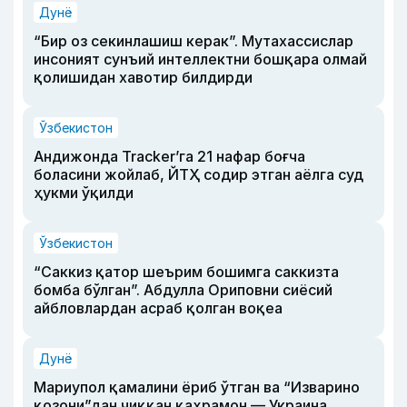
Дунё
“Бир оз секинлашиш керак”. Мутахассислар
инсоният сунъий интеллектни бошқара олмай
қолишидан хавотир билдирди
Ўзбекистон
Андижонда Tracker’га 21 нафар боғча
боласини жойлаб, ЙТҲ содир этган аёлга суд
ҳукми ўқилди
Ўзбекистон
“Саккиз қатор шеърим бошимга саккизта
бомба бўлган”. Абдулла Ориповни сиёсий
айбловлардан асраб қолган воқеа
Дунё
Мариупол қамалини ёриб ўтган ва “Изварино
қозони”дан чиққан қаҳрамон — Украина