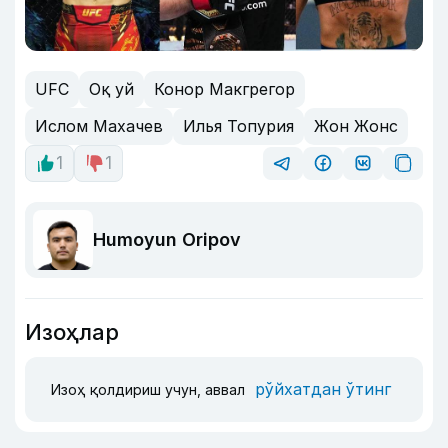
UFC
Оқ уй
Конор Макгрегор
Ислом Махачев
Илья Топурия
Жон Жонс
1
1
Humoyun Oripov
Изоҳлар
рўйхатдан ўтинг
Изоҳ қолдириш учун, аввал