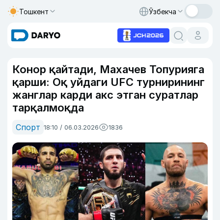
Тошкент
Ўзбекча
Конор қайтади, Махачев Топурияга
қарши: Оқ уйдаги UFC турнирининг
жанглар карди акс этган суратлар
тарқалмоқда
Спорт
18:10 / 06.03.2026
1836