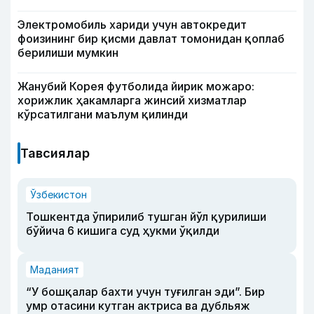
Электромобиль хариди учун автокредит
фоизининг бир қисми давлат томонидан қоплаб
берилиши мумкин
Жанубий Корея футболида йирик можаро:
хорижлик ҳакамларга жинсий хизматлар
кўрсатилгани маълум қилинди
Тавсиялар
Ўзбекистон
Тошкентда ўпирилиб тушган йўл қурилиши
бўйича 6 кишига суд ҳукми ўқилди
Маданият
“У бошқалар бахти учун туғилган эди”. Бир
умр отасини кутган актриса ва дубльяж