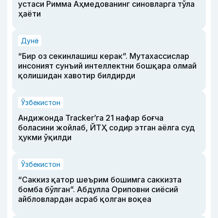
устаси Римма Аҳмедованинг синовларга тўла
ҳаёти
Дунё
“Бир оз секинлашиш керак”. Мутахассислар
инсоният сунъий интеллектни бошқара олмай
қолишидан хавотир билдирди
Ўзбекистон
Андижонда Tracker’га 21 нафар боғча
боласини жойлаб, ЙТҲ содир этган аёлга суд
ҳукми ўқилди
Ўзбекистон
“Саккиз қатор шеърим бошимга саккизта
бомба бўлган”. Абдулла Ориповни сиёсий
айбловлардан асраб қолган воқеа