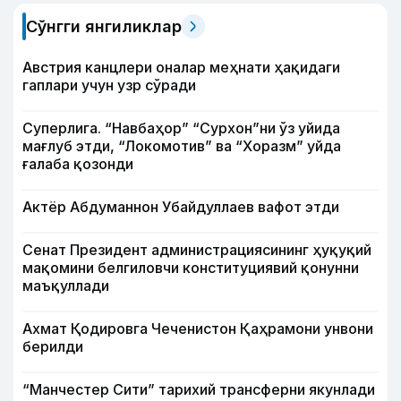
Сўнгги янгиликлар
Австрия канцлери оналар меҳнати ҳақидаги
гаплари учун узр сўради
Суперлига. “Навбаҳор” “Сурхон”ни ўз уйида
мағлуб этди, “Локомотив” ва “Хоразм” уйда
ғалаба қозонди
Актёр Абду­маннон Убайдуллаев вафот этди
Сенат Президент администрациясининг ҳуқуқий
мақомини белгиловчи конституциявий қонунни
маъқуллади
Ахмат Қодировга Чеченистон Қаҳрамони унвони
берилди
“Манчестер Сити” тарихий трансферни якунлади