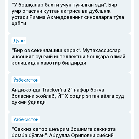
“У бошқалар бахти учун туғилган эди”. Бир
умр отасини кутган актриса ва дубльяж
устаси Римма Аҳмедованинг синовларга тўла
ҳаёти
Дунё
“Бир оз секинлашиш керак”. Мутахассислар
инсоният сунъий интеллектни бошқара олмай
қолишидан хавотир билдирди
Ўзбекистон
Андижонда Tracker’га 21 нафар боғча
боласини жойлаб, ЙТҲ содир этган аёлга суд
ҳукми ўқилди
Ўзбекистон
“Саккиз қатор шеърим бошимга саккизта
бомба бўлган”. Абдулла Ориповни сиёсий