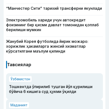
“Манчестер Сити” тарихий трансферни якунлади
Электромобиль хариди учун автокредит
фоизининг бир қисми давлат томонидан қоплаб
берилиши мумкин
Жанубий Корея футболида йирик можаро:
хорижлик ҳакамларга жинсий хизматлар
кўрсатилгани маълум қилинди
Тавсиялар
Ўзбекистон
Тошкентда ўпирилиб тушган йўл қурилиши
бўйича 6 кишига суд ҳукми ўқилди
Маданият