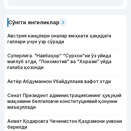
Сўнгги янгиликлар
Австрия канцлери оналар меҳнати ҳақидаги
гаплари учун узр сўради
Суперлига. “Навбаҳор” “Сурхон”ни ўз уйида
мағлуб этди, “Локомотив” ва “Хоразм” уйда
ғалаба қозонди
Актёр Абду­маннон Убайдуллаев вафот этди
Сенат Президент администрациясининг ҳуқуқий
мақомини белгиловчи конституциявий қонунни
маъқуллади
Ахмат Қодировга Чеченистон Қаҳрамони унвони
берилди