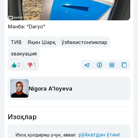
Манба: “Daryo”
ТИВ
Яқин Шарқ
ўзбекистонликлар
эвакуация
2
1
Nigora A'loyeva
Изоҳлар
рўйхатдан ўтинг
Изоҳ қолдириш учун, аввал