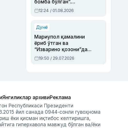
бомба бўлган”.
Абдулла Ориповни
12:24 / 01.08.2026
сиёсий айбловлардан
асраб қолган воқеа
Дунё
Мариупол қамалини
ёриб ўтган ва
“Изварино қозони”дан
чиққан қаҳрамон —
19:50 / 29.07.2026
Украина армияси бош
қўмондони Драпатий
ҳақида
и
Янгиликлар архиви
Реклама
стон Республикаси Президенти
3.2015 йил санада 0944-сонли гувоҳнома
риш ёки қисман иқтибос келтиришга,
айтига гиперхавола мавжуд бўлган ва/ёки