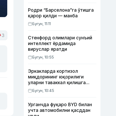
Родри “Барселона”га ўтишга
қарор қилди — манба
Бугун, 11:11
3
Стенфорд олимлари сунъий
интеллект ёрдамида
вируслар яратди
Бугун, 10:55
Эркакларда кортизол
миқдорининг юқорилиги
уларни таваккал қилишга
ундайди — янги тадқиқот
Бугун, 10:45
Урганчда фуқаро BYD билан
учта автомобилни қасддан