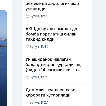
режимида аэрологик шар
учирилди
Бугун, 11:55
АҚШда эркак самолётда
бомба портлатиш билан
таҳдид қилди
Бугун, 11:45
Ўн ёшиданоқ ишлаган,
баландликдан қўрқадиган,
ўзидан 14 ёш кичик қизга
уйланган Ёрқинхўжа Умаров
Бугун, 11:35
34 ёшда
Дам олиш кунлари ҳаво
ҳарорати кўтарилади
Бугун, 11:27