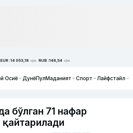
EUR :
RUB :
14 053,18
146,54
сўм
сўм
й Осиё
Дунё
Пул
Маданият
Спорт
Лайфстайл
а бўлган 71 нафар
а қайтарилади