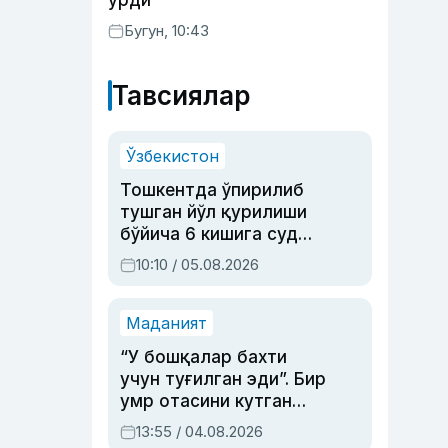
урди
Бугун, 10:43
Тавсиялар
Ўзбекистон
Тошкентда ўпирилиб
тушган йўл қурилиши
бўйича 6 кишига суд
ҳукми ўқилди
10:10 / 05.08.2026
Маданият
“У бошқалар бахти
учун туғилган эди”. Бир
умр отасини кутган
актриса ва дубльяж
13:55 / 04.08.2026
устаси Римма