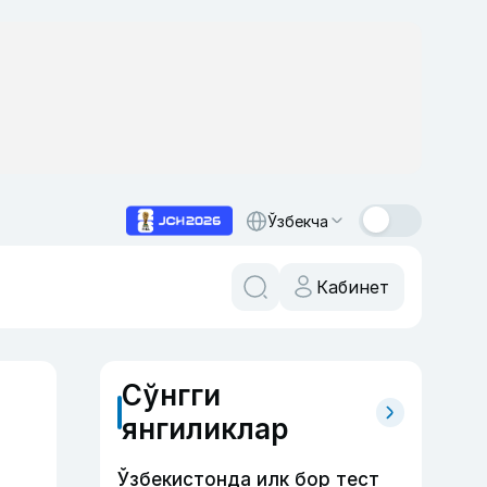
Ўзбекча
Кабинет
Сўнгги
янгиликлар
Ўзбекистонда илк бор тест