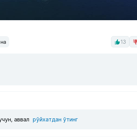
она
13
учун, аввал
рўйхатдан ўтинг