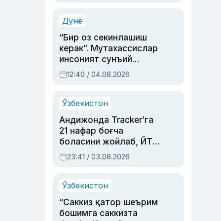
Аҳмедованинг
синовларга тўла ҳаёти
Дунё
“Бир оз секинлашиш
керак”. Мутахассислар
инсоният сунъий
интеллектни бошқара
12:40 / 04.08.2026
олмай қолишидан
хавотир билдирди
Ўзбекистон
Андижонда Tracker’га
21 нафар боғча
боласини жойлаб, ЙТҲ
содир этган аёлга суд
23:41 / 03.08.2026
ҳукми ўқилди
Ўзбекистон
“Саккиз қатор шеърим
бошимга саккизта