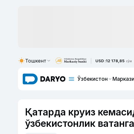
Тошкент
USD :
12 178,85
сўм
Ўзбекистон
Маркази
Қатарда круиз кемасид
ўзбекистонлик ватанг