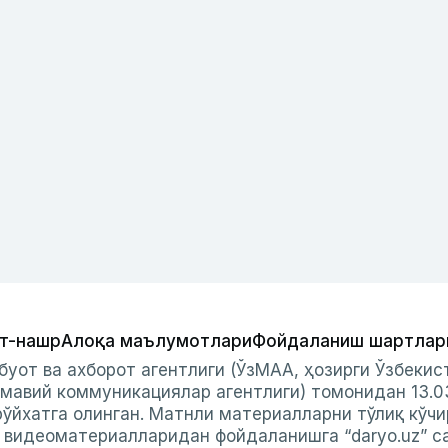
т-нашр
Алоқа маълумотлари
Фойдаланиш шартлар
буот ва ахборот агентлиги (ЎзМАА, ҳозирги Ўзбеки
мавий коммуникациялар агентлиги) томонидан 13.0
ўйхатга олинган. Матнли материалларни тўлиқ кўчи
и видеоматериалларидан фойдаланишга “daryo.uz” с