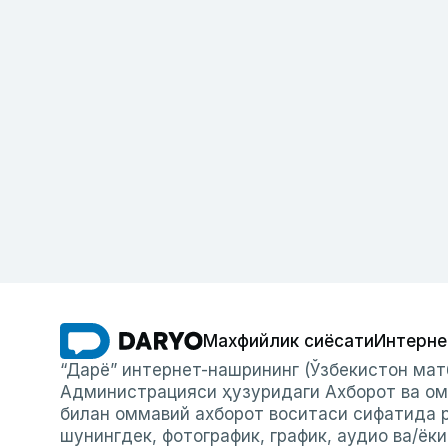
Махфийлик сиёсати
Интерне
“Дарё” интернет-нашрининг (Ўзбекистон мат
Администрацияси ҳузуридаги Ахборот ва ом
билан оммавий ахборот воситаси сифатида р
шунингдек, фотографик, график, аудио ва/ёк