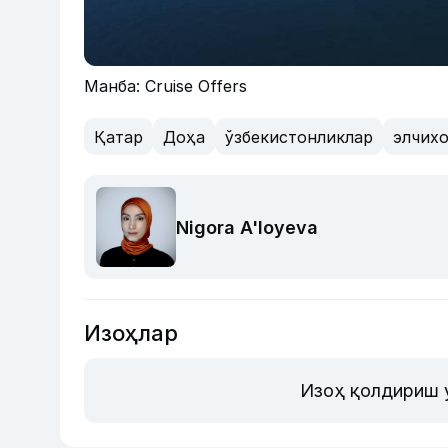
Манба: Cruise Offers
Қатар
Доҳа
ўзбекистонликлар
элчих
Nigora A'loyeva
Изоҳлар
Изоҳ қолдириш 