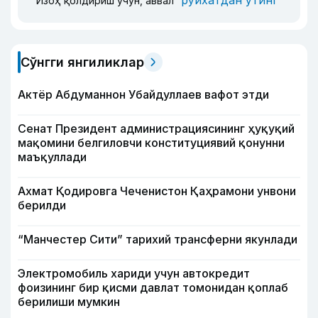
Изоҳ қолдириш учун, аввал
Сўнгги янгиликлар
Актёр Абду­маннон Убайдуллаев вафот этди
Сенат Президент администрациясининг ҳуқуқий
мақомини белгиловчи конституциявий қонунни
маъқуллади
Ахмат Қодировга Чеченистон Қаҳрамони унвони
берилди
“Манчестер Сити” тарихий трансферни якунлади
Электромобиль хариди учун автокредит
фоизининг бир қисми давлат томонидан қоплаб
берилиши мумкин