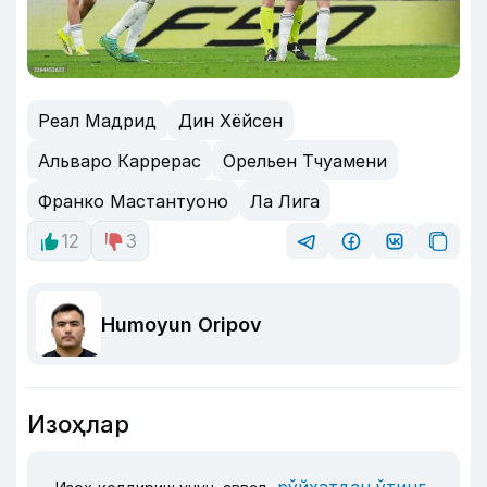
Реал Мадрид
Дин Хёйсен
Альваро Каррерас
Орельен Тчуамени
Франко Мастантуоно
Ла Лига
12
3
Humoyun Oripov
Изоҳлар
рўйхатдан ўтинг