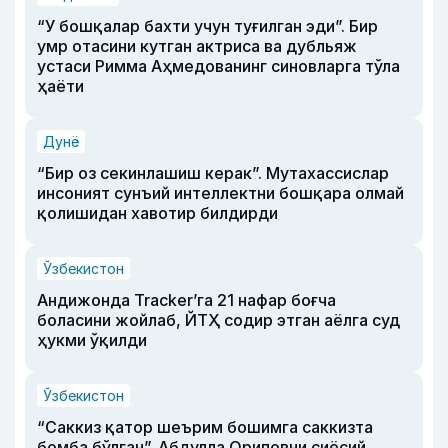
“У бошқалар бахти учун туғилган эди”. Бир
умр отасини кутган актриса ва дубльяж
устаси Римма Аҳмедованинг синовларга тўла
ҳаёти
Дунё
“Бир оз секинлашиш керак”. Мутахассислар
инсоният сунъий интеллектни бошқара олмай
қолишидан хавотир билдирди
Ўзбекистон
Андижонда Tracker’га 21 нафар боғча
боласини жойлаб, ЙТҲ содир этган аёлга суд
ҳукми ўқилди
Ўзбекистон
“Саккиз қатор шеърим бошимга саккизта
бомба бўлган”. Абдулла Ориповни сиёсий