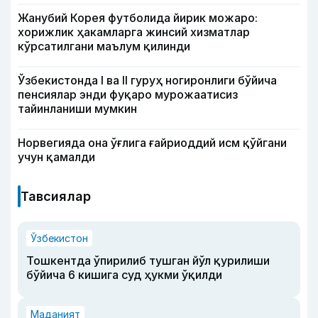
Жанубий Корея футболида йирик можаро:
хорижлик ҳакамларга жинсий хизматлар
кўрсатилгани маълум қилинди
Ўзбекистонда I ва II гуруҳ ногиронлиги бўйича
пенсиялар энди фуқаро мурожаатисиз
тайинланиши мумкин
Норвегияда она ўғлига ғайриоддий исм қўйгани
учун қамалди
Тавсиялар
Ўзбекистон
Тошкентда ўпирилиб тушган йўл қурилиши
бўйича 6 кишига суд ҳукми ўқилди
Маданият