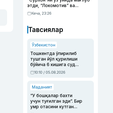
“Сурхон”ни ўз уйида мағлуб
этди, “Локомотив” ва
“Хоразм” уйда ғалаба
Кеча, 23:26
қозонди
Тавсиялар
Ўзбекистон
Тошкентда ўпирилиб
тушган йўл қурилиши
бўйича 6 кишига суд
ҳукми ўқилди
10:10 / 05.08.2026
Маданият
“У бошқалар бахти
учун туғилган эди”. Бир
умр отасини кутган
актриса ва дубльяж