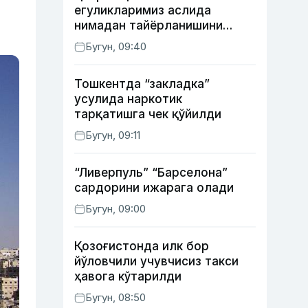
егуликларимиз аслида
нимадан тайёрланишини
биласизми?
Бугун, 09:40
Тошкентда “закладка”
усулида наркотик
тарқатишга чек қўйилди
Бугун, 09:11
“Ливерпуль” “Барселона”
сардорини ижарага олади
Бугун, 09:00
Қозоғистонда илк бор
йўловчили учувчисиз такси
ҳавога кўтарилди
Бугун, 08:50