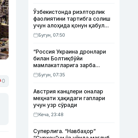
Ўзбекистонда риэлторлик
фаолиятини тартибга солиш
учун алоҳида қонун қабул
қилинди
Бугун, 07:50
“Россия Украина дронлари
билан Болтиқбўйи
мамлакатларига зарба
бермоқчи” — Литва мудофаа
Бугун, 07:35
вазири
0
Австрия канцлери оналар
меҳнати ҳақидаги гаплари
учун узр сўради
Кеча, 23:48
Суперлига. “Навбаҳор”