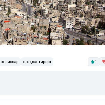
тонликлар
огоҳлантириш
1