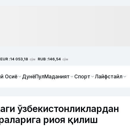
EUR :
RUB :
14 053,18
146,54
сўм
сўм
й Осиё
Дунё
Пул
Маданият
Спорт
Лайфстайл
аги ўзбекистонликлардан
раларига риоя қилиш