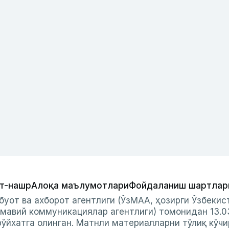
т-нашр
Алоқа маълумотлари
Фойдаланиш шартлар
буот ва ахборот агентлиги (ЎзМАА, ҳозирги Ўзбеки
мавий коммуникациялар агентлиги) томонидан 13.0
ўйхатга олинган. Матнли материалларни тўлиқ кўчи