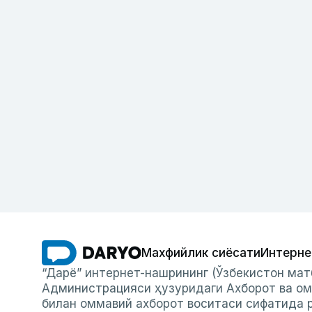
Махфийлик сиёсати
Интерне
“Дарё” интернет-нашрининг (Ўзбекистон мат
Администрацияси ҳузуридаги Ахборот ва ом
билан оммавий ахборот воситаси сифатида р