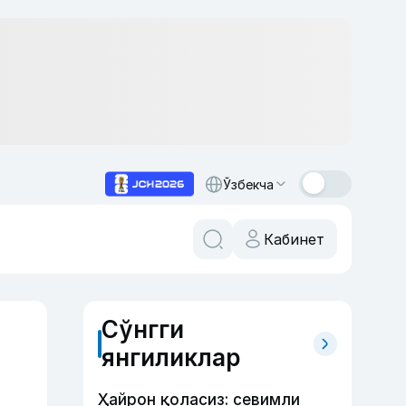
Ўзбекча
Кабинет
Сўнгги
янгиликлар
Ҳайрон қоласиз: севимли