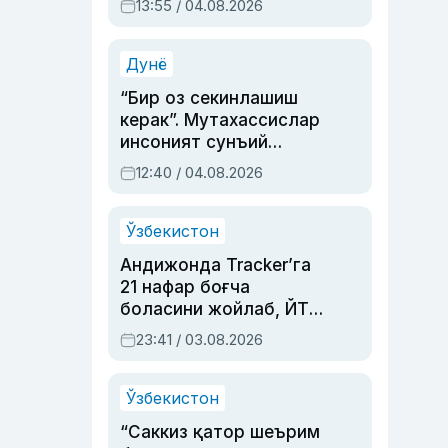
13:55 / 04.08.2026
устаси Римма
Аҳмедованинг
синовларга тўла ҳаёти
Дунё
“Бир оз секинлашиш
керак”. Мутахассислар
инсоният сунъий
интеллектни бошқара
12:40 / 04.08.2026
олмай қолишидан
хавотир билдирди
Ўзбекистон
Андижонда Tracker’га
21 нафар боғча
боласини жойлаб, ЙТҲ
содир этган аёлга суд
23:41 / 03.08.2026
ҳукми ўқилди
Ўзбекистон
“Саккиз қатор шеърим