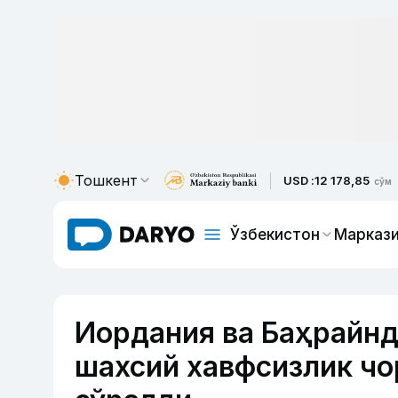
Тошкент
USD :
12 178,85
сўм
Ўзбекистон
Маркази
Иордания ва Баҳрайнд
шахсий хавфсизлик чо