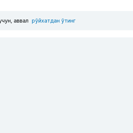
учун, аввал
рўйхатдан ўтинг