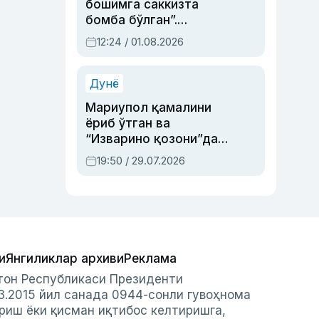
бошимга саккизта
бомба бўлган”.
Абдулла Ориповни
12:24 / 01.08.2026
сиёсий айбловлардан
асраб қолган воқеа
Дунё
Мариупол қамалини
ёриб ўтган ва
“Изварино қозони”дан
чиққан қаҳрамон —
19:50 / 29.07.2026
Украина армияси бош
қўмондони Драпатий
ҳақида
и
Янгиликлар архиви
Реклама
стон Республикаси Президенти
3.2015 йил санада 0944-сонли гувоҳнома
риш ёки қисман иқтибос келтиришга,