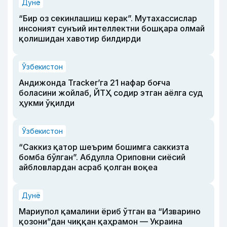
Дунё
“Бир оз секинлашиш керак”. Мутахассислар
инсоният сунъий интеллектни бошқара олмай
қолишидан хавотир билдирди
Ўзбекистон
Андижонда Tracker’га 21 нафар боғча
боласини жойлаб, ЙТҲ содир этган аёлга суд
ҳукми ўқилди
Ўзбекистон
“Саккиз қатор шеърим бошимга саккизта
бомба бўлган”. Абдулла Ориповни сиёсий
айбловлардан асраб қолган воқеа
Дунё
Мариупол қамалини ёриб ўтган ва “Изварино
қозони”дан чиққан қаҳрамон — Украина