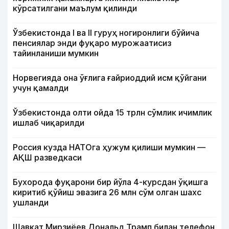
кўрсатилгани маълум қилинди
Ўзбекистонда I ва II гуруҳ ногиронлиги бўйича
пенсиялар энди фуқаро мурожаатисиз
тайинланиши мумкин
Норвегияда она ўғлига ғайриоддий исм қўйгани
учун қамалди
Ўзбекистонда олти ойда 15 трлн сўмлик ичимлик
ишлаб чиқарилди
Россия кузда НАТОга ҳужум қилиши мумкин —
АҚШ разведкаси
Бухорода фуқарони бир йўла 4-курсдан ўқишга
киритиб қўйиш эвазига 26 млн сўм олган шахс
ушланди
Шавкат Мирзиёев Дональд Трамп билан телефон