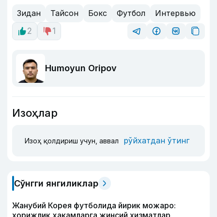
Зидан
Тайсон
Бокс
Футбол
Интервью
2
1
Humoyun Oripov
Изоҳлар
рўйхатдан ўтинг
Изоҳ қолдириш учун, аввал
Сўнгги янгиликлар
Жанубий Корея футболида йирик можаро:
хорижлик ҳакамларга жинсий хизматлар