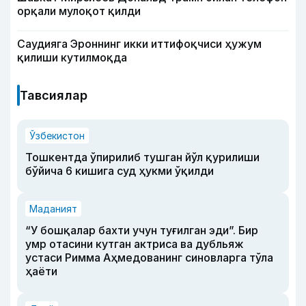
орқали мулоқот қилди
Саудияга Эроннинг икки иттифоқчиси ҳужум
қилиши кутилмоқда
Тавсиялар
Ўзбекистон
Тошкентда ўпирилиб тушган йўл қурилиши
бўйича 6 кишига суд ҳукми ўқилди
Маданият
“У бошқалар бахти учун туғилган эди”. Бир
умр отасини кутган актриса ва дубльяж
устаси Римма Аҳмедованинг синовларга тўла
ҳаёти