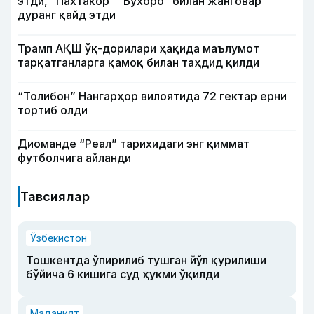
этди, “Пахтакор” “Бухоро” билан жанговар
дуранг қайд этди
Трамп АҚШ ўқ-дорилари ҳақида маълумот
тарқатганларга қамоқ билан таҳдид қилди
“Толибон” Нангарҳор вилоятида 72 гектар ерни
тортиб олди
Диоманде “Реал” тарихидаги энг қиммат
футболчига айланди
Тавсиялар
Ўзбекистон
Тошкентда ўпирилиб тушган йўл қурилиши
бўйича 6 кишига суд ҳукми ўқилди
Маданият