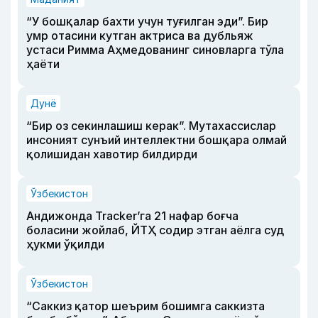
“У бошқалар бахти учун туғилган эди”. Бир
умр отасини кутган актриса ва дубльяж
устаси Римма Аҳмедованинг синовларга тўла
ҳаёти
Дунё
“Бир оз секинлашиш керак”. Мутахассислар
инсоният сунъий интеллектни бошқара олмай
қолишидан хавотир билдирди
Ўзбекистон
Андижонда Tracker’га 21 нафар боғча
боласини жойлаб, ЙТҲ содир этган аёлга суд
ҳукми ўқилди
Ўзбекистон
“Саккиз қатор шеърим бошимга саккизта