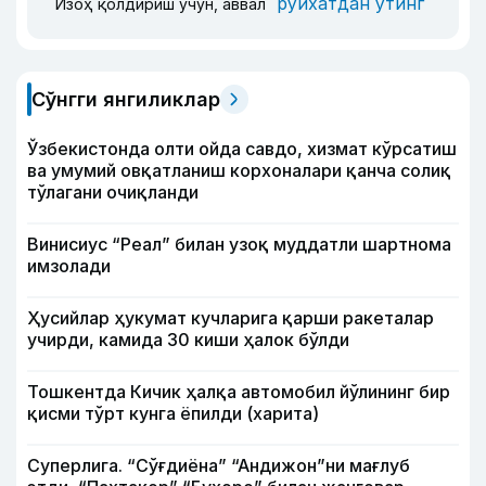
рўйхатдан ўтинг
Изоҳ қолдириш учун, аввал
Сўнгги янгиликлар
Ўзбекистонда олти ойда савдо, хизмат кўрсатиш
ва умумий овқатланиш корхоналари қанча солиқ
тўлагани очиқланди
Винисиус “Реал” билан узоқ муддатли шартнома
имзолади
Ҳусийлар ҳукумат кучларига қарши ракеталар
учирди, камида 30 киши ҳалок бўлди
Тошкентда Кичик ҳалқа автомобил йўлининг бир
қисми тўрт кунга ёпилди (харита)
Суперлига. “Сўғдиёна” “Андижон”ни мағлуб