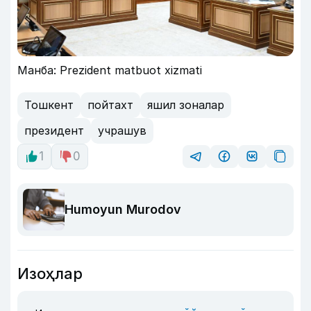
Манба: Prezident matbuot xizmati
Тошкент
пойтахт
яшил зоналар
президент
учрашув
1
0
Humoyun Murodov
Изоҳлар