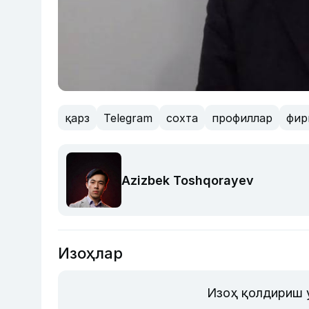
қарз
Telegram
сохта
профиллар
фир
Azizbek Toshqorayev
Изоҳлар
Изоҳ қолдириш 