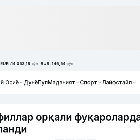
EUR :
RUB :
14 053,18
146,54
сўм
сўм
й Осиё
Дунё
Пул
Маданият
Спорт
Лайфстайл
офиллар орқали фуқаролард
ланди