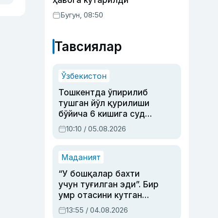
ҳавога кўтарилди
Бугун, 08:50
Тавсиялар
Ўзбекистон
Тошкентда ўпирилиб
тушган йўл қурилиши
бўйича 6 кишига суд
ҳукми ўқилди
10:10 / 05.08.2026
Маданият
“У бошқалар бахти
учун туғилган эди”. Бир
умр отасини кутган
актриса ва дубльяж
13:55 / 04.08.2026
устаси Римма