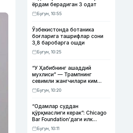
ёрдам берадиган 3 одат
Бугун, 10:55
Ўзбекистонда ботаника
боғларига ташрифлар сони
3,8 баробарга ошди
Бугун, 10:25
“У Ҳабибнинг ашаддий
мухлиси” — Трампнинг
севимли жангчилари ким
экани айтилди
Бугун, 10:20
“Одамлар суддан
қўрқмаслиги керак”: Chicago
Bar Foundation’даги илк
ўзбекистонлик Гўзал
Бугун, 10:11
Абдуахатова