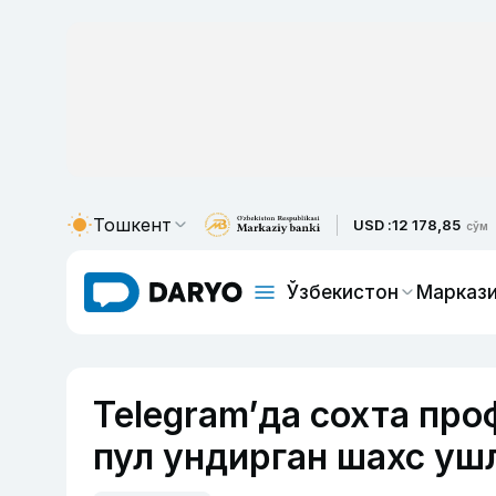
Тошкент
USD :
12 178,85
сўм
Ўзбекистон
Маркази
Telegram’да сохта пр
пул ундирган шахс уш