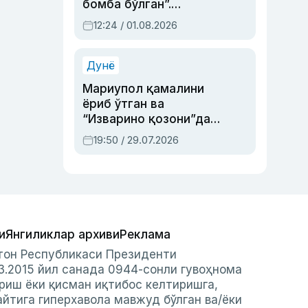
бомба бўлган”.
Абдулла Ориповни
12:24 / 01.08.2026
сиёсий айбловлардан
асраб қолган воқеа
Дунё
Мариупол қамалини
ёриб ўтган ва
“Изварино қозони”дан
чиққан қаҳрамон —
19:50 / 29.07.2026
Украина армияси бош
қўмондони Драпатий
ҳақида
и
Янгиликлар архиви
Реклама
стон Республикаси Президенти
3.2015 йил санада 0944-сонли гувоҳнома
риш ёки қисман иқтибос келтиришга,
айтига гиперхавола мавжуд бўлган ва/ёки