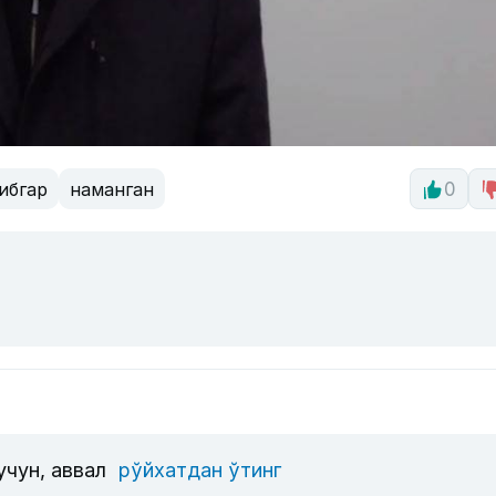
ибгар
наманган
0
учун, аввал
рўйхатдан ўтинг