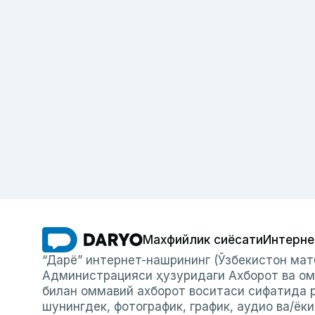
Махфийлик сиёсати
Интерне
“Дарё” интернет-нашрининг (Ўзбекистон мат
Администрацияси ҳузуридаги Ахборот ва ом
билан оммавий ахборот воситаси сифатида р
шунингдек, фотографик, график, аудио ва/ёк