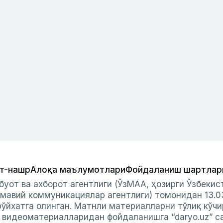
т-нашр
Алоқа маълумотлари
Фойдаланиш шартлар
буот ва ахборот агентлиги (ЎзМАА, ҳозирги Ўзбеки
мавий коммуникациялар агентлиги) томонидан 13.0
ўйхатга олинган. Матнли материалларни тўлиқ кўчи
и видеоматериалларидан фойдаланишга “daryo.uz” с