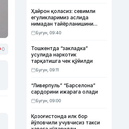
Ҳайрон қоласиз: севимли
егуликларимиз аслида
нимадан тайёрланишини
биласизми?
Бугун, 09:40
Тошкентда “закладка”
0
усулида наркотик
тарқатишга чек қўйилди
Бугун, 09:11
“Ливерпуль” “Барселона”
сардорини ижарага олади
Бугун, 09:00
Қозоғистонда илк бор
йўловчили учувчисиз такси