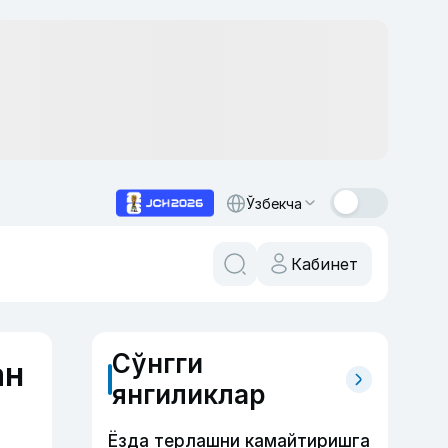
Ўзбекча
Кабинет
Сўнгги
ан
янгиликлар
Ёзда терлашни камайтиришга