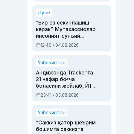
Аҳмедованинг
синовларга тўла ҳаёти
Дунё
“Бир оз секинлашиш
керак”. Мутахассислар
инсоният сунъий
интеллектни бошқара
12:40 / 04.08.2026
олмай қолишидан
хавотир билдирди
Ўзбекистон
Андижонда Tracker’га
21 нафар боғча
боласини жойлаб, ЙТҲ
содир этган аёлга суд
23:41 / 03.08.2026
ҳукми ўқилди
Ўзбекистон
“Саккиз қатор шеърим
бошимга саккизта