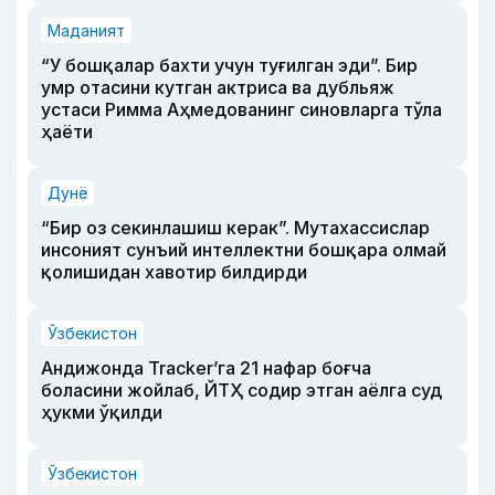
Маданият
“У бошқалар бахти учун туғилган эди”. Бир
умр отасини кутган актриса ва дубльяж
устаси Римма Аҳмедованинг синовларга тўла
ҳаёти
Дунё
“Бир оз секинлашиш керак”. Мутахассислар
инсоният сунъий интеллектни бошқара олмай
қолишидан хавотир билдирди
Ўзбекистон
Андижонда Tracker’га 21 нафар боғча
боласини жойлаб, ЙТҲ содир этган аёлга суд
ҳукми ўқилди
Ўзбекистон