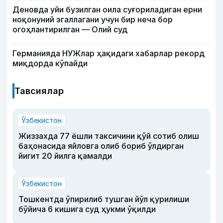
Деновда уйи бузилган оила суғориладиган ерни
ноқонуний эгаллагани учун бир неча бор
огоҳлантирилган — Олий суд
Германияда НУЖлар ҳақидаги хабарлар рекорд
миқдорда кўпайди
Тавсиялар
Ўзбекистон
Жиззахда 77 ёшли таксичини қўй сотиб олиш
баҳонасида яйловга олиб бориб ўлдирган
йигит 20 йилга қамалди
Ўзбекистон
Тошкентда ўпирилиб тушган йўл қурилиши
бўйича 6 кишига суд ҳукми ўқилди