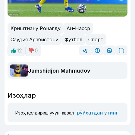
Криштиану Роналду
Ан-Насср
Саудия Арабистони
Футбол
Спорт
12
0
Jamshidjon Mahmudov
Изоҳлар
рўйхатдан ўтинг
Изоҳ қолдириш учун, аввал