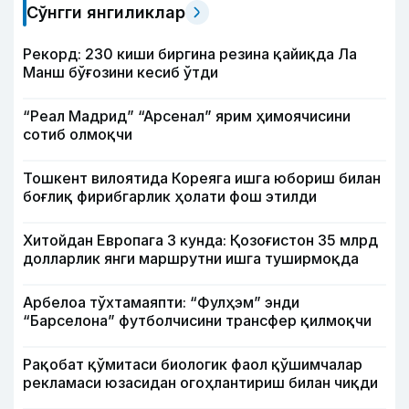
Сўнгги янгиликлар
Рекорд: 230 киши биргина резина қайиқда Ла
Манш бўғозини кесиб ўтди
“Реал Мадрид” “Арсенал” ярим ҳимоячисини
сотиб олмоқчи
Тошкент вилоятида Кореяга ишга юбориш билан
боғлиқ фирибгарлик ҳолати фош этилди
Хитойдан Европага 3 кунда: Қозоғистон 35 млрд
долларлик янги маршрутни ишга туширмоқда
Арбелоа тўхтамаяпти: “Фулҳэм” энди
“Барселона” футболчисини трансфер қилмоқчи
Рақобат қўмитаси биологик фаол қўшимчалар
рекламаси юзасидан огоҳлантириш билан чиқди