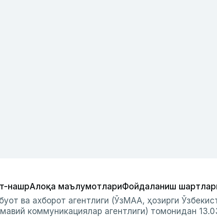
т-нашр
Алоқа маълумотлари
Фойдаланиш шартлар
буот ва ахборот агентлиги (ЎзМАА, ҳозирги Ўзбеки
мавий коммуникациялар агентлиги) томонидан 13.0