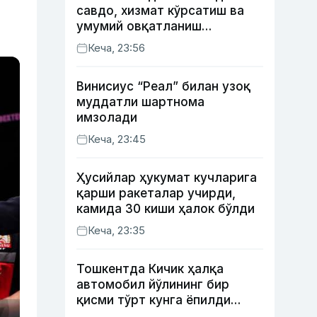
савдо, хизмат кўрсатиш ва
умумий овқатланиш
корхоналари қанча солиқ
Кеча, 23:56
тўлагани очиқланди
Винисиус “Реал” билан узоқ
муддатли шартнома
имзолади
Кеча, 23:45
Ҳусийлар ҳукумат кучларига
қарши ракеталар учирди,
камида 30 киши ҳалок бўлди
Кеча, 23:35
Тошкентда Кичик ҳалқа
автомобил йўлининг бир
қисми тўрт кунга ёпилди
(харита)