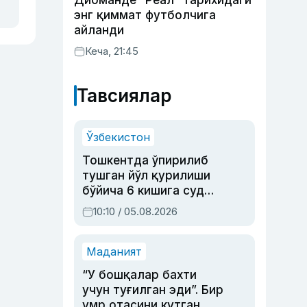
Диоманде “Реал” тарихидаги
энг қиммат футболчига
айланди
Кеча, 21:45
Тавсиялар
Ўзбекистон
Тошкентда ўпирилиб
тушган йўл қурилиши
бўйича 6 кишига суд
ҳукми ўқилди
10:10 / 05.08.2026
Маданият
“У бошқалар бахти
учун туғилган эди”. Бир
умр отасини кутган