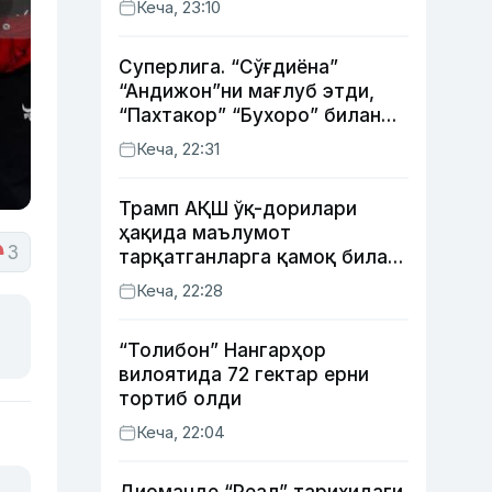
Кеча, 23:10
Суперлига. “Сўғдиёна”
“Андижон”ни мағлуб этди,
“Пахтакор” “Бухоро” билан
жанговар дуранг қайд этди
Кеча, 22:31
Трамп АҚШ ўқ-дорилари
ҳақида маълумот
3
тарқатганларга қамоқ билан
таҳдид қилди
Кеча, 22:28
“Толибон” Нангарҳор
вилоятида 72 гектар ерни
тортиб олди
Кеча, 22:04