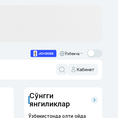
Ўзбекча
Кабинет
Сўнгги
янгиликлар
Ўзбекистонда олти ойда