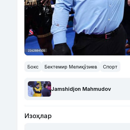
Бокс
Бектемир Мелиқўзиев
Спорт
Jamshidjon Mahmudov
Изоҳлар