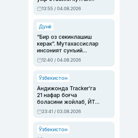
актриса ва дубльяж
13:55 / 04.08.2026
устаси Римма
Аҳмедованинг
синовларга тўла ҳаёти
Дунё
“Бир оз секинлашиш
керак”. Мутахассислар
инсоният сунъий
интеллектни бошқара
12:40 / 04.08.2026
олмай қолишидан
хавотир билдирди
Ўзбекистон
Андижонда Tracker’га
21 нафар боғча
боласини жойлаб, ЙТҲ
содир этган аёлга суд
23:41 / 03.08.2026
ҳукми ўқилди
Ўзбекистон