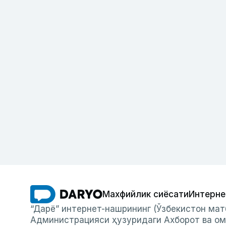
Махфийлик сиёсати
Интерне
“Дарё” интернет-нашрининг (Ўзбекистон мат
Администрацияси ҳузуридаги Ахборот ва ом