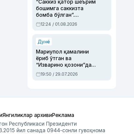
“Саккиз қатор шеърим
бошимга саккизта
бомба бўлган”.
Абдулла Ориповни
12:24 / 01.08.2026
сиёсий айбловлардан
асраб қолган воқеа
Дунё
Мариупол қамалини
ёриб ўтган ва
“Изварино қозони”дан
чиққан қаҳрамон —
19:50 / 29.07.2026
Украина армияси бош
қўмондони Драпатий
ҳақида
и
Янгиликлар архиви
Реклама
стон Республикаси Президенти
3.2015 йил санада 0944-сонли гувоҳнома