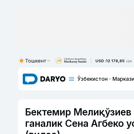
Тошкент
USD :
12 178,85
сўм
Ўзбекистон
Маркази
Бектемир Мелиқўзиев
ганалик Сена Агбеко у