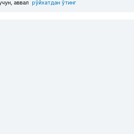
учун, аввал
рўйхатдан ўтинг