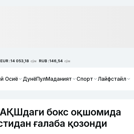
EUR :
RUB :
14 053,18
146,54
сўм
сўм
й Осиё
Дунё
Пул
Маданият
Спорт
Лайфстайл
 АҚШдаги бокс оқшомида
стидан ғалаба қозонди