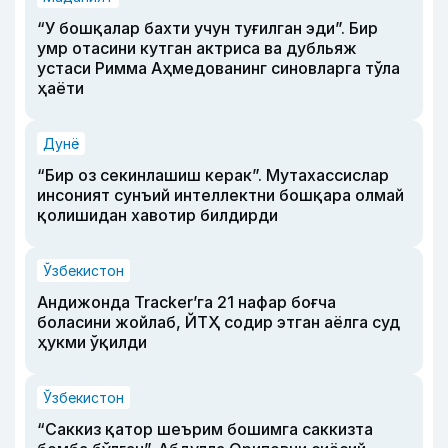
“У бошқалар бахти учун туғилган эди”. Бир
умр отасини кутган актриса ва дубльяж
устаси Римма Аҳмедованинг синовларга тўла
ҳаёти
Дунё
“Бир оз секинлашиш керак”. Мутахассислар
инсоният сунъий интеллектни бошқара олмай
қолишидан хавотир билдирди
Ўзбекистон
Андижонда Tracker’га 21 нафар боғча
боласини жойлаб, ЙТҲ содир этган аёлга суд
ҳукми ўқилди
Ўзбекистон
“Саккиз қатор шеърим бошимга саккизта