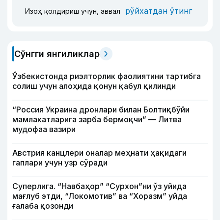
рўйхатдан ўтинг
Изоҳ қолдириш учун, аввал
Сўнгги янгиликлар
Ўзбекистонда риэлторлик фаолиятини тартибга
солиш учун алоҳида қонун қабул қилинди
“Россия Украина дронлари билан Болтиқбўйи
мамлакатларига зарба бермоқчи” — Литва
мудофаа вазири
Австрия канцлери оналар меҳнати ҳақидаги
гаплари учун узр сўради
Суперлига. “Навбаҳор” “Сурхон”ни ўз уйида
мағлуб этди, “Локомотив” ва “Хоразм” уйда
ғалаба қозонди