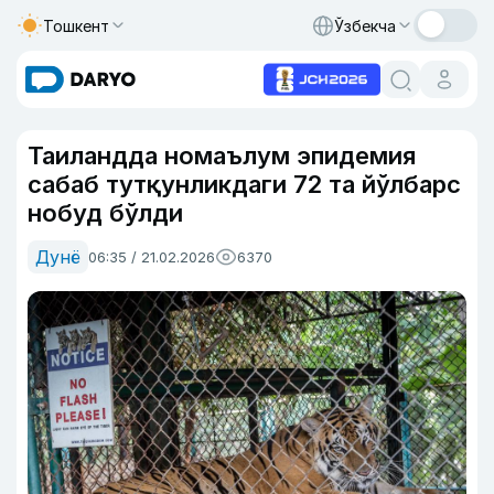
Тошкент
Ўзбекча
Таиландда номаълум эпидемия
сабаб тутқунликдаги 72 та йўлбарс
нобуд бўлди
Дунё
06:35 / 21.02.2026
6370