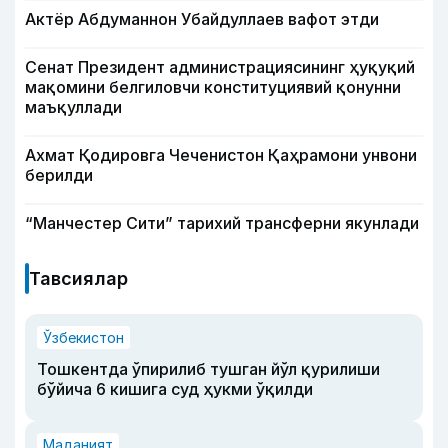
Актёр Абду­маннон Убайдуллаев вафот этди
Сенат Президент администрациясининг ҳуқуқий
мақомини белгиловчи конституциявий қонунни
маъқуллади
Ахмат Қодировга Чеченистон Қаҳрамони унвони
берилди
“Манчестер Сити” тарихий трансферни якунлади
Тавсиялар
Ўзбекистон
Тошкентда ўпирилиб тушган йўл қурилиши
бўйича 6 кишига суд ҳукми ўқилди
Маданият