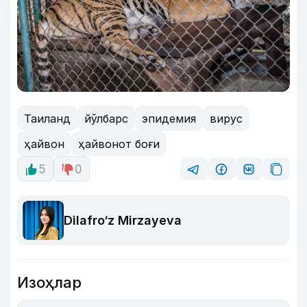
Таиланд
йўлбарс
эпидемия
вирус
ҳайвон
ҳайвонот боғи
5
0
Dilafro‘z Mirzayeva
Изоҳлар