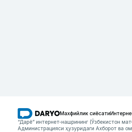
Махфийлик сиёсати
Интерне
“Дарё” интернет-нашрининг (Ўзбекистон мат
Администрацияси ҳузуридаги Ахборот ва ом