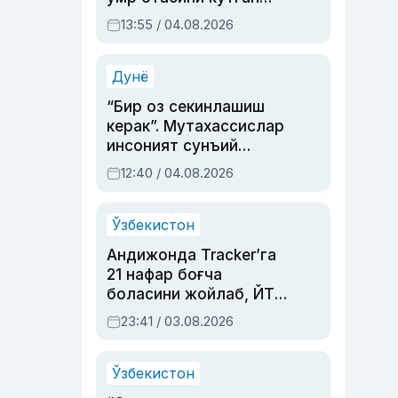
актриса ва дубльяж
13:55 / 04.08.2026
устаси Римма
Аҳмедованинг
синовларга тўла ҳаёти
Дунё
“Бир оз секинлашиш
керак”. Мутахассислар
инсоният сунъий
интеллектни бошқара
12:40 / 04.08.2026
олмай қолишидан
хавотир билдирди
Ўзбекистон
Андижонда Tracker’га
21 нафар боғча
боласини жойлаб, ЙТҲ
содир этган аёлга суд
23:41 / 03.08.2026
ҳукми ўқилди
Ўзбекистон