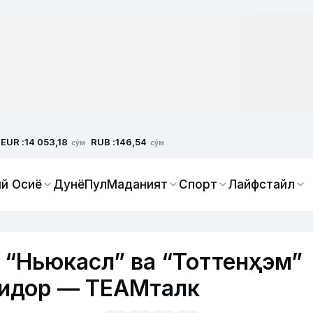
EUR :
RUB :
14 053,18
146,54
сўм
сўм
й Осиё
Дунё
Пул
Маданият
Спорт
Лайфстайл
 “Ньюкасл” ва “Тоттенҳэм”
ридор — ТЕАМталк