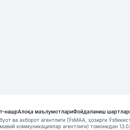
т-нашр
Алоқа маълумотлари
Фойдаланиш шартлар
буот ва ахборот агентлиги (ЎзМАА, ҳозирги Ўзбеки
мавий коммуникациялар агентлиги) томонидан 13.0