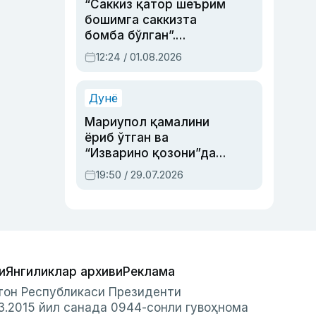
“Саккиз қатор шеърим
бошимга саккизта
бомба бўлган”.
Абдулла Ориповни
12:24 / 01.08.2026
сиёсий айбловлардан
асраб қолган воқеа
Дунё
Мариупол қамалини
ёриб ўтган ва
“Изварино қозони”дан
чиққан қаҳрамон —
19:50 / 29.07.2026
Украина армияси бош
қўмондони Драпатий
ҳақида
и
Янгиликлар архиви
Реклама
стон Республикаси Президенти
3.2015 йил санада 0944-сонли гувоҳнома