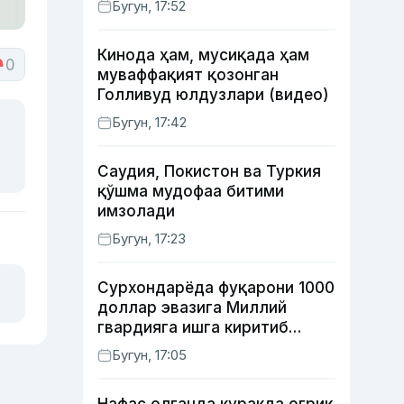
Бугун, 17:52
режалаштирилмоқда
Кинода ҳам, мусиқада ҳам
0
муваффақият қозонган
Голливуд юлдузлари (видео)
Бугун, 17:42
Саудия, Покистон ва Туркия
қўшма мудофаа битими
имзолади
Бугун, 17:23
Сурхондарёда фуқарони 1000
доллар эвазига Миллий
гвардияга ишга киритиб
қўймоқчи бўлган шахс
Бугун, 17:05
ушланди