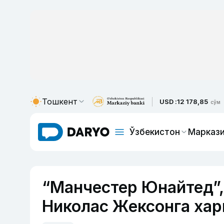
Тошкент
USD :
12 178,85
сўм
Ўзбекистон
Маркази
“Манчестер Юнайтед”,
Николас Жексонга ха