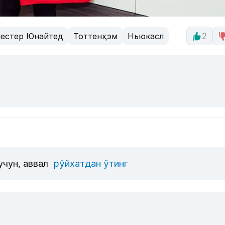
естер Юнайтед
Тоттенҳэм
Ньюкасл
2
учун, аввал
рўйхатдан ўтинг