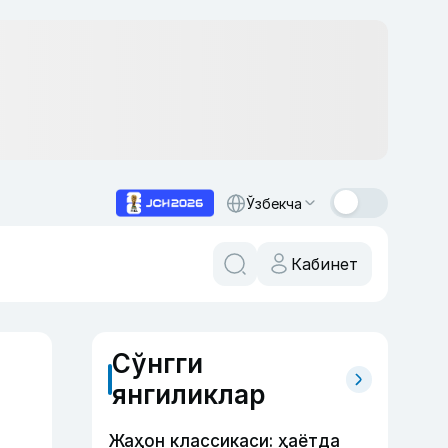
Ўзбекча
Кабинет
Сўнгги
янгиликлар
Жаҳон классикаси: ҳаётда