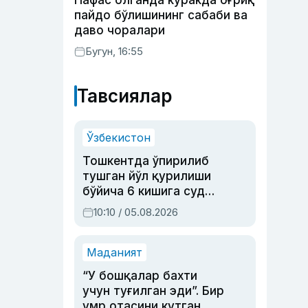
Нафас олганда куракда оғриқ
пайдо бўлишининг сабаби ва
даво чоралари
Бугун, 16:55
Тавсиялар
Ўзбекистон
Тошкентда ўпирилиб
тушган йўл қурилиши
бўйича 6 кишига суд
ҳукми ўқилди
10:10 / 05.08.2026
Маданият
“У бошқалар бахти
учун туғилган эди”. Бир
умр отасини кутган