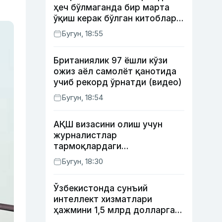
ҳеч бўлмаганда бир марта
ўқиш керак бўлган китоблар
(II қисм)
Бугун, 18:55
Британиялик 97 ёшли кўзи
ожиз аёл самолёт қанотида
учиб рекорд ўрнатди (видео)
Бугун, 18:54
АҚШ визасини олиш учун
журналистлар
тармоқлардаги
профилларини очиб қўйиши
Бугун, 18:30
талаб этилиши мумкин
Ўзбекистонда сунъий
интеллект хизматлари
ҳажмини 1,5 млрд долларга
етказиш