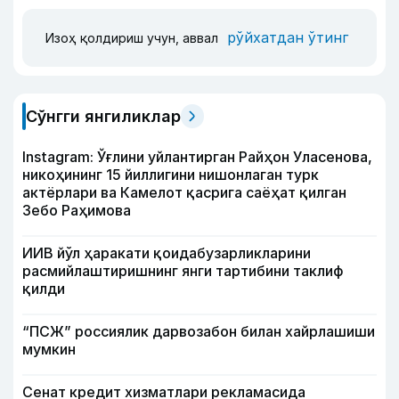
рўйхатдан ўтинг
Изоҳ қолдириш учун, аввал
Сўнгги янгиликлар
Instagram: Ўғлини уйлантирган Райҳон Уласенова,
никоҳининг 15 йиллигини нишонлаган турк
актёрлари ва Камелот қасрига саёҳат қилган
Зебо Раҳимова
ИИВ йўл ҳаракати қоидабузарликларини
расмийлаштиришнинг янги тартибини таклиф
қилди
“ПСЖ” россиялик дарвозабон билан хайрлашиши
мумкин
Сенат кредит хизматлари рекламасида