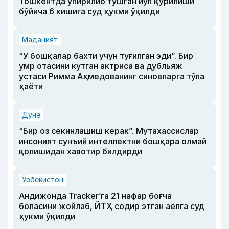
Тошкентда ўпирилиб тушган йўл қурилиши
бўйича 6 кишига суд ҳукми ўқилди
Маданият
“У бошқалар бахти учун туғилган эди”. Бир
умр отасини кутган актриса ва дубльяж
устаси Римма Аҳмедованинг синовларга тўла
ҳаёти
Дунё
“Бир оз секинлашиш керак”. Мутахассислар
инсоният сунъий интеллектни бошқара олмай
қолишидан хавотир билдирди
Ўзбекистон
Андижонда Tracker’га 21 нафар боғча
боласини жойлаб, ЙТҲ содир этган аёлга суд
ҳукми ўқилди