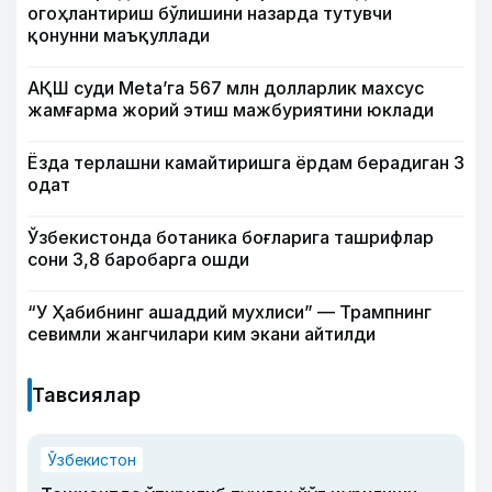
огоҳлантириш бўлишини назарда тутувчи
қонунни маъқуллади
АҚШ суди Meta’га 567 млн долларлик махсус
жамғарма жорий этиш мажбуриятини юклади
Ёзда терлашни камайтиришга ёрдам берадиган 3
одат
Ўзбекистонда ботаника боғларига ташрифлар
сони 3,8 баробарга ошди
“У Ҳабибнинг ашаддий мухлиси” — Трампнинг
севимли жангчилари ким экани айтилди
Тавсиялар
Ўзбекистон