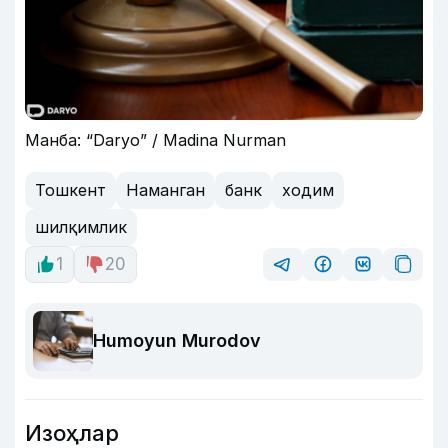
Манба: “Daryo” / Madina Nurman
Тошкент
Наманган
банк
ходим
шилқимлик
1
20
Humoyun Murodov
Изоҳлар