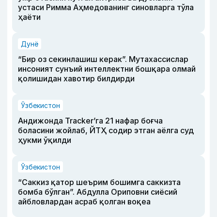
устаси Римма Аҳмедованинг синовларга тўла
ҳаёти
Дунё
“Бир оз секинлашиш керак”. Мутахассислар
инсоният сунъий интеллектни бошқара олмай
қолишидан хавотир билдирди
Ўзбекистон
Андижонда Tracker’га 21 нафар боғча
боласини жойлаб, ЙТҲ содир этган аёлга суд
ҳукми ўқилди
Ўзбекистон
“Саккиз қатор шеърим бошимга саккизта
бомба бўлган”. Абдулла Ориповни сиёсий
айбловлардан асраб қолган воқеа