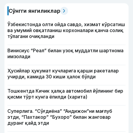
Сўнгги янгиликлар
Ўзбекистонда олти ойда савдо, хизмат кўрсатиш
ва умумий овқатланиш корхоналари қанча солиқ
тўлагани очиқланди
Винисиус “Реал” билан узоқ муддатли шартнома
имзолади
Ҳусийлар ҳукумат кучларига қарши ракеталар
учирди, камида 30 киши ҳалок бўлди
Тошкентда Кичик ҳалқа автомобил йўлининг бир
қисми тўрт кунга ёпилди (харита)
Суперлига. “Сўғдиёна” “Андижон”ни мағлуб
этди, “Пахтакор” “Бухоро” билан жанговар
дуранг қайд этди