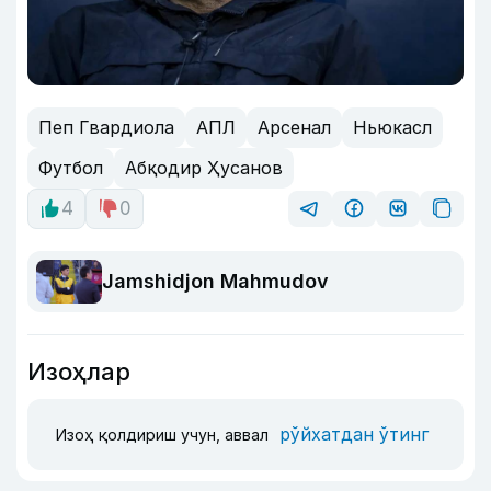
Пеп Гвардиола
АПЛ
Арсенал
Ньюкасл
Футбол
Абқодир Ҳусанов
4
0
Jamshidjon Mahmudov
Изоҳлар
рўйхатдан ўтинг
Изоҳ қолдириш учун, аввал