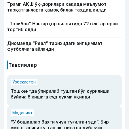
Трамп АҚШ ўқ-дорилари ҳақида маълумот
тарқатганларга қамоқ билан таҳдид қилди
“Толибон” Нангарҳор вилоятида 72 гектар ерни
тортиб олди
Диоманде “Реал” тарихидаги энг қиммат
футболчига айланди
Тавсиялар
Ўзбекистон
Тошкентда ўпирилиб тушган йўл қурилиши
бўйича 6 кишига суд ҳукми ўқилди
Маданият
“У бошқалар бахти учун туғилган эди”. Бир
умр отасини кутган актриса ва дубльяж