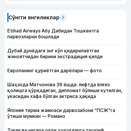
Сўнгги янгиликлар
Etihad Airways Абу Дабидан Тошкентга
парвозларни бошлади
Дубай дунёдаги энг кўп қидирилаётган
жиноятчидан бирини экстрадиция қилди
Европанинг қуриётган дарёлари — фото
Шаҳзода Матчонова 39 ёшда: лифтда ёлғиз
қолишга қўрқадиган, дипломат бўлиши кутилган,
укасидан хафа бўлган актриса ҳақида
Япония терма жамоаси дарвозабони “ПСЖ”га
ўтиши мумкин — Романо
Тоғли ва чегара олди ҳудудларга ташриф