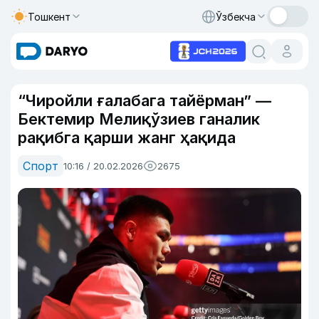
Тошкент
Ўзбекча
“Чиройли ғалабага тайёрман” —
Бектемир Мелиқўзиев ганалик
рақибга қарши жанг ҳақида
Спорт
10:16 / 20.02.2026
2675