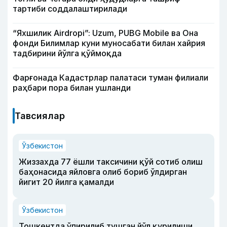
тартиби соддалаштирилади
“Яхшилик Airdropi”: Uzum, PUBG Mobile ва Она
фонди Билимлар куни муносабати билан хайрия
тадбирини йўлга қўймоқда
Фарғонада Кадастрлар палатаси туман филиали
раҳбари пора билан ушланди
Тавсиялар
Ўзбекистон
Жиззахда 77 ёшли таксичини қўй сотиб олиш
баҳонасида яйловга олиб бориб ўлдирган
йигит 20 йилга қамалди
Ўзбекистон
Тошкентда ўпирилиб тушган йўл қурилиши