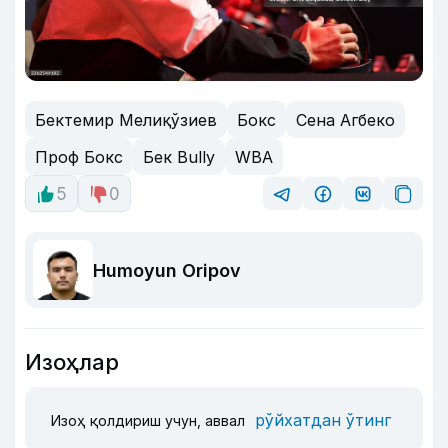
Бектемир Мелиқўзиев
Бокс
Сена Агбеко
Проф Бокс
Бек Bully
WBA
5
0
Humoyun Oripov
Изоҳлар
рўйхатдан ўтинг
Изоҳ қолдириш учун, аввал