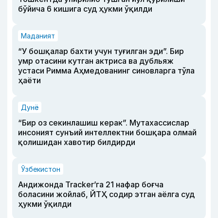
бўйича 6 кишига суд ҳукми ўқилди
Маданият
“У бошқалар бахти учун туғилган эди”. Бир
умр отасини кутган актриса ва дубльяж
устаси Римма Аҳмедованинг синовларга тўла
ҳаёти
Дунё
“Бир оз секинлашиш керак”. Мутахассислар
инсоният сунъий интеллектни бошқара олмай
қолишидан хавотир билдирди
Ўзбекистон
Андижонда Tracker’га 21 нафар боғча
боласини жойлаб, ЙТҲ содир этган аёлга суд
ҳукми ўқилди