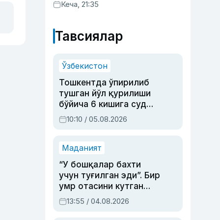
хизматлар кўрсатилгани
Кеча, 21:35
маълум қилинди
Тавсиялар
Ўзбекистон
Тошкентда ўпирилиб
тушган йўл қурилиши
бўйича 6 кишига суд
ҳукми ўқилди
10:10 / 05.08.2026
Маданият
“У бошқалар бахти
учун туғилган эди”. Бир
умр отасини кутган
актриса ва дубльяж
13:55 / 04.08.2026
устаси Римма
Аҳмедованинг