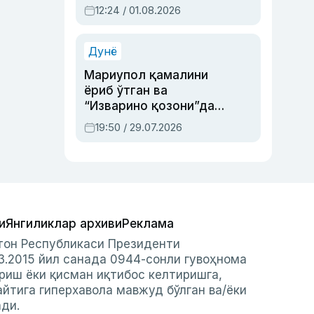
Абдулла Ориповни
12:24 / 01.08.2026
сиёсий айбловлардан
асраб қолган воқеа
Дунё
Мариупол қамалини
ёриб ўтган ва
“Изварино қозони”дан
чиққан қаҳрамон —
19:50 / 29.07.2026
Украина армияси бош
қўмондони Драпатий
ҳақида
и
Янгиликлар архиви
Реклама
стон Республикаси Президенти
3.2015 йил санада 0944-сонли гувоҳнома
риш ёки қисман иқтибос келтиришга,
айтига гиперхавола мавжуд бўлган ва/ёки
ади.