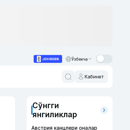
Ўзбекча
Кабинет
Сўнгги
янгиликлар
Австрия канцлери оналар