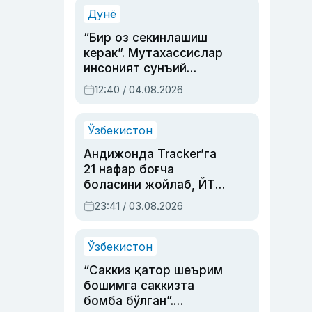
синовларга тўла ҳаёти
Дунё
“Бир оз секинлашиш
керак”. Мутахассислар
инсоният сунъий
интеллектни бошқара
12:40 / 04.08.2026
олмай қолишидан
хавотир билдирди
Ўзбекистон
Андижонда Tracker’га
21 нафар боғча
боласини жойлаб, ЙТҲ
содир этган аёлга суд
23:41 / 03.08.2026
ҳукми ўқилди
Ўзбекистон
“Саккиз қатор шеърим
бошимга саккизта
бомба бўлган”.