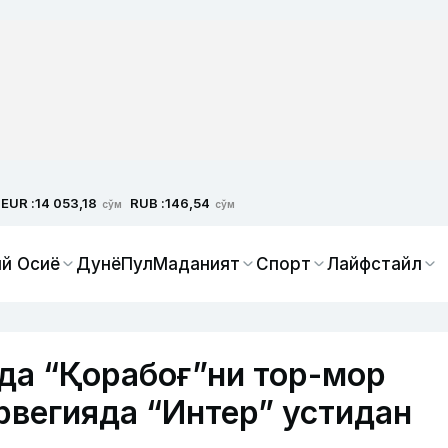
EUR :
RUB :
14 053,18
146,54
сўм
сўм
й Осиё
Дунё
Пул
Маданият
Спорт
Лайфстайл
да “Қорабоғ”ни тор-мор
рвегияда “Интер” устидан