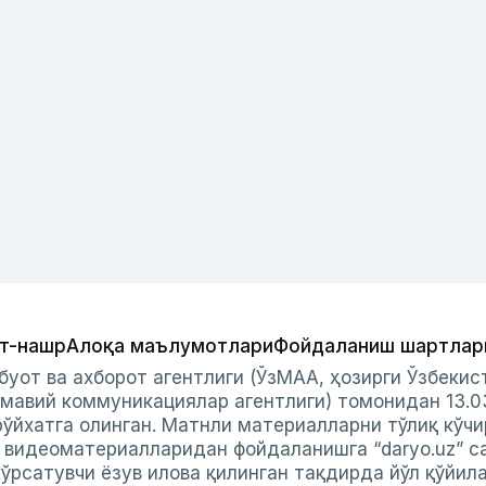
т-нашр
Алоқа маълумотлари
Фойдаланиш шартлар
буот ва ахборот агентлиги (ЎзМАА, ҳозирги Ўзбеки
мавий коммуникациялар агентлиги) томонидан 13.0
ўйхатга олинган. Матнли материалларни тўлиқ кўчи
и видеоматериалларидан фойдаланишга “daryo.uz” с
ўрсатувчи ёзув илова қилинган тақдирда йўл қўйил