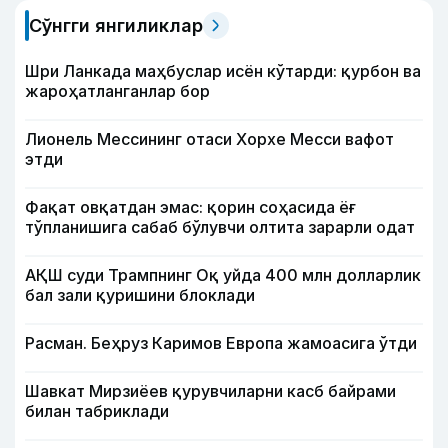
Сўнгги янгиликлар
Шри Ланкада маҳбуслар исён кўтарди: қурбон ва
жароҳатланганлар бор
Лионель Мессининг отаси Хорхе Месси вафот
этди
Фақат овқатдан эмас: қорин соҳасида ёғ
тўпланишига сабаб бўлувчи олтита зарарли одат
АҚШ суди Трампнинг Оқ уйда 400 млн долларлик
бал зали қуришини блоклади
Расман. Беҳруз Каримов Европа жамоасига ўтди
Шавкат Мирзиёев қурувчиларни касб байрами
билан табриклади