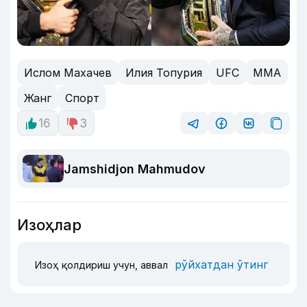
Ислом Махачев
Илия Топурия
UFC
MMA
Жанг
Спорт
16
3
Jamshidjon Mahmudov
Изоҳлар
рўйхатдан ўтинг
Изоҳ қолдириш учун, аввал