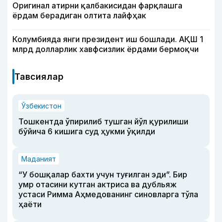
Оригинал атирни қалбакисидан фарқлашга
ёрдам берадиган олтита лайфҳак
Колумбияда янги президент иш бошлади. АҚШ 1
млрд долларлик хавфсизлик ёрдами бермоқчи
Тавсиялар
Ўзбекистон
Тошкентда ўпирилиб тушган йўл қурилиши
бўйича 6 кишига суд ҳукми ўқилди
Маданият
“У бошқалар бахти учун туғилган эди”. Бир
умр отасини кутган актриса ва дубльяж
устаси Римма Аҳмедованинг синовларга тўла
ҳаёти