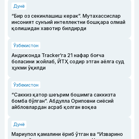
Дунё
“Бир оз секинлашиш керак”. Мутахассислар
инсоният сунъий интеллектни бошқара олмай
қолишидан хавотир билдирди
Ўзбекистон
Андижонда Tracker’га 21 нафар боғча
боласини жойлаб, ЙТҲ содир этган аёлга суд
ҳукми ўқилди
Ўзбекистон
“Саккиз қатор шеърим бошимга саккизта
бомба бўлган”. Абдулла Ориповни сиёсий
айбловлардан асраб қолган воқеа
Дунё
Мариупол қамалини ёриб ўтган ва “Изварино