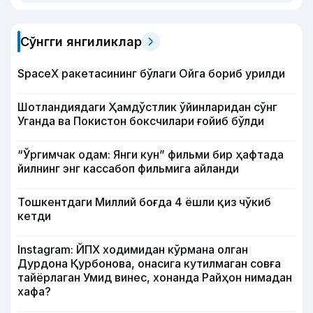
Сўнгги янгиликлар
SpaceX ракетасининг бўлаги Ойга бориб урилди
Шотландиядаги Ҳамдўстлик ўйинларидан сўнг
Уганда ва Покистон боксчилари ғойиб бўлди
“Ўргимчак одам: Янги кун” фильми бир ҳафтада
йилнинг энг кассабоп фильмига айланди
Тошкентдаги Миллий боғда 4 ёшли қиз чўкиб
кетди
Instagram: ЙПХ ходимидан кўрмана олган
Дурдона Қурбонова, онасига кутилмаган совға
тайёрлаган Умид винес, хонанда Райҳон нимадан
хафа?