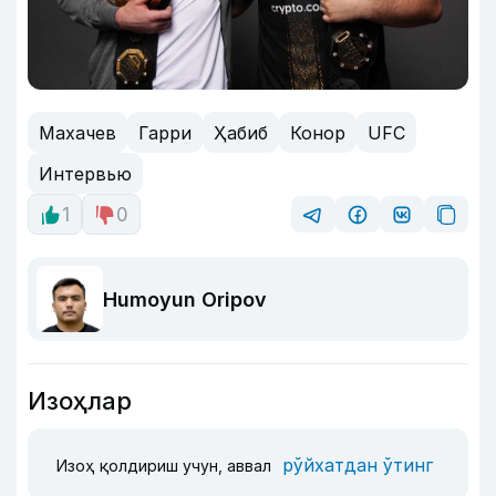
Махачев
Гарри
Ҳабиб
Конор
UFC
Интервью
1
0
Humoyun Oripov
Изоҳлар
рўйхатдан ўтинг
Изоҳ қолдириш учун, аввал