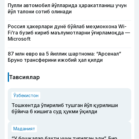
Пулли автомобил йўлларида ҳаракатланиш учун
йўл талони сотиб олинади
Россия ҳакерлари дунё бўйлаб меҳмонхона Wi-
Fi’га бузиб кириб маълумотларни ўғирламоқда —
Microsoft
87 млн евро ва 5 йиллик шартнома: “Арсенал”
Бруно трансферини ижобий ҳал қилди
Тавсиялар
Ўзбекистон
Тошкентда ўпирилиб тушган йўл қурилиши
бўйича 6 кишига суд ҳукми ўқилди
Маданият
“У бошқалар бахти учун туғилган эди”. Бир