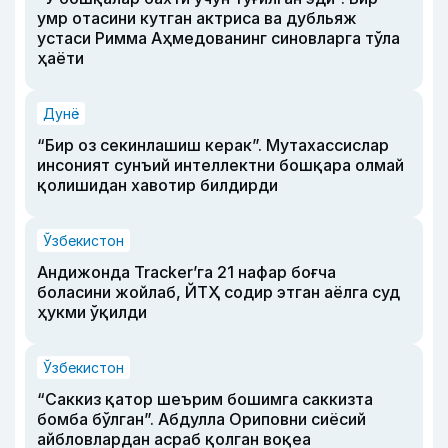
умр отасини кутган актриса ва дубльяж
устаси Римма Аҳмедованинг синовларга тўла
ҳаёти
Дунё
“Бир оз секинлашиш керак”. Мутахассислар
инсоният сунъий интеллектни бошқара олмай
қолишидан хавотир билдирди
Ўзбекистон
Андижонда Tracker’га 21 нафар боғча
боласини жойлаб, ЙТҲ содир этган аёлга суд
ҳукми ўқилди
Ўзбекистон
“Саккиз қатор шеърим бошимга саккизта
бомба бўлган”. Абдулла Ориповни сиёсий
айбловлардан асраб қолган воқеа