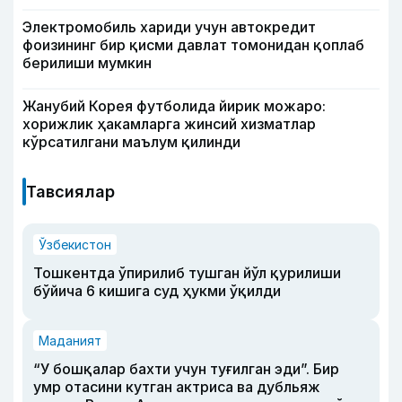
Электромобиль хариди учун автокредит
фоизининг бир қисми давлат томонидан қоплаб
берилиши мумкин
Жанубий Корея футболида йирик можаро:
хорижлик ҳакамларга жинсий хизматлар
кўрсатилгани маълум қилинди
Тавсиялар
Ўзбекистон
Тошкентда ўпирилиб тушган йўл қурилиши
бўйича 6 кишига суд ҳукми ўқилди
Маданият
“У бошқалар бахти учун туғилган эди”. Бир
умр отасини кутган актриса ва дубльяж