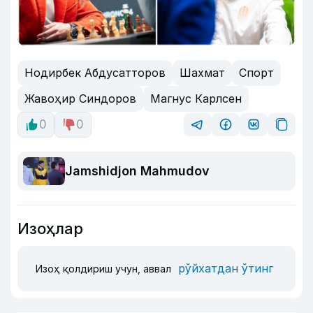
Нодирбек Абдусатторов
Шахмат
Спорт
Жавоҳир Синдоров
Магнус Карлсен
0
0
Jamshidjon Mahmudov
Изоҳлар
рўйхатдан ўтинг
Изоҳ қолдириш учун, аввал