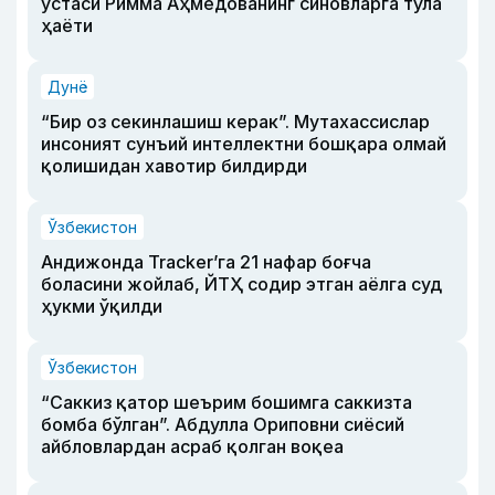
устаси Римма Аҳмедованинг синовларга тўла
ҳаёти
Дунё
“Бир оз секинлашиш керак”. Мутахассислар
инсоният сунъий интеллектни бошқара олмай
қолишидан хавотир билдирди
Ўзбекистон
Андижонда Tracker’га 21 нафар боғча
боласини жойлаб, ЙТҲ содир этган аёлга суд
ҳукми ўқилди
Ўзбекистон
“Саккиз қатор шеърим бошимга саккизта
бомба бўлган”. Абдулла Ориповни сиёсий
айбловлардан асраб қолган воқеа