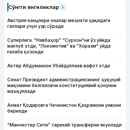
Сўнгги янгиликлар
Австрия канцлери оналар меҳнати ҳақидаги
гаплари учун узр сўради
Суперлига. “Навбаҳор” “Сурхон”ни ўз уйида
мағлуб этди, “Локомотив” ва “Хоразм” уйда
ғалаба қозонди
Актёр Абду­маннон Убайдуллаев вафот этди
Сенат Президент администрациясининг ҳуқуқий
мақомини белгиловчи конституциявий қонунни
маъқуллади
Ахмат Қодировга Чеченистон Қаҳрамони унвони
берилди
“Манчестер Сити” тарихий трансферни якунлади