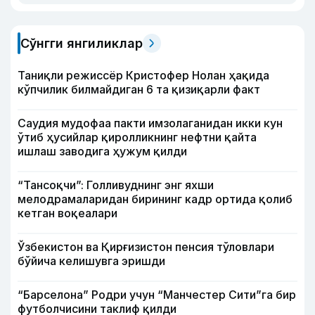
Сўнгги янгиликлар
Таниқли режиссёр Кристофер Нолан ҳақида
кўпчилик билмайдиган 6 та қизиқарли факт
Саудия мудофаа пакти имзолаганидан икки кун
ўтиб ҳусийлар қиролликнинг нефтни қайта
ишлаш заводига ҳужум қилди
“Тансоқчи”: Голливуднинг энг яхши
мелодрамаларидан бирининг кадр ортида қолиб
кетган воқеалари
Ўзбекистон ва Қирғизистон пенсия тўловлари
бўйича келишувга эришди
“Барселона” Родри учун “Манчестер Сити”га бир
футболчисини таклиф қилди