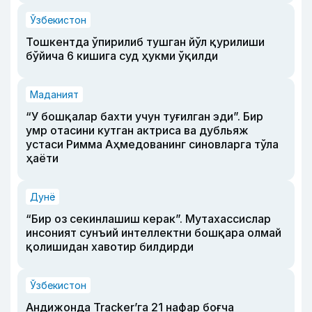
Ўзбекистон
Тошкентда ўпирилиб тушган йўл қурилиши
бўйича 6 кишига суд ҳукми ўқилди
Маданият
“У бошқалар бахти учун туғилган эди”. Бир
умр отасини кутган актриса ва дубльяж
устаси Римма Аҳмедованинг синовларга тўла
ҳаёти
Дунё
“Бир оз секинлашиш керак”. Мутахассислар
инсоният сунъий интеллектни бошқара олмай
қолишидан хавотир билдирди
Ўзбекистон
Андижонда Tracker’га 21 нафар боғча