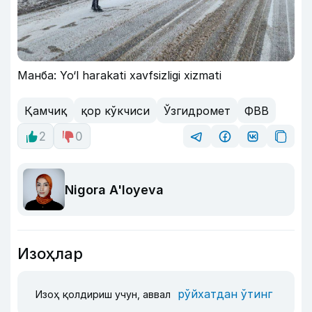
Манба: Yo‘l harakati xavfsizligi xizmati
Қамчиқ
қор кўкчиси
Ўзгидромет
ФВВ
2
0
Nigora A'loyeva
Изоҳлар
рўйхатдан ўтинг
Изоҳ қолдириш учун, аввал