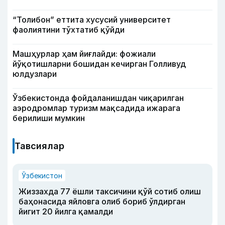
“Толибон” еттита хусусий университет
фаолиятини тўхтатиб қўйди
Машҳурлар ҳам йиғлайди: фожиали
йўқотишларни бошидан кечирган Голливуд
юлдузлари
Ўзбекистонда фойдаланишдан чиқарилган
аэродромлар туризм мақсадида ижарага
берилиши мумкин
Тавсиялар
Ўзбекистон
Жиззахда 77 ёшли таксичини қўй сотиб олиш
баҳонасида яйловга олиб бориб ўлдирган
йигит 20 йилга қамалди