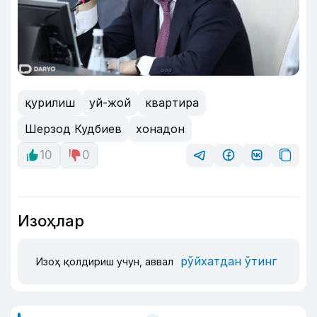
қурилиш
уй-жой
квартира
Шерзод Кудбиев
хонадон
10
0
Изоҳлар
рўйхатдан ўтинг
Изоҳ қолдириш учун, аввал