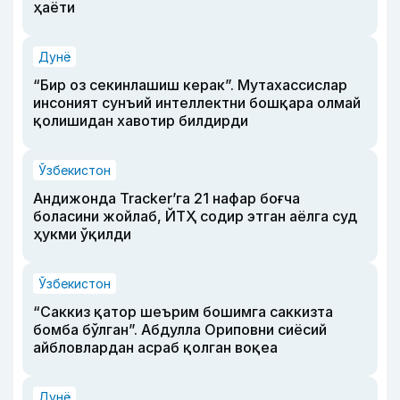
ҳаёти
Дунё
“Бир оз секинлашиш керак”. Мутахассислар
инсоният сунъий интеллектни бошқара олмай
қолишидан хавотир билдирди
Ўзбекистон
Андижонда Tracker’га 21 нафар боғча
боласини жойлаб, ЙТҲ содир этган аёлга суд
ҳукми ўқилди
Ўзбекистон
“Саккиз қатор шеърим бошимга саккизта
бомба бўлган”. Абдулла Ориповни сиёсий
айбловлардан асраб қолган воқеа
Дунё