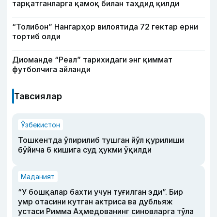
тарқатганларга қамоқ билан таҳдид қилди
“Толибон” Нангарҳор вилоятида 72 гектар ерни
тортиб олди
Диоманде “Реал” тарихидаги энг қиммат
футболчига айланди
Тавсиялар
Ўзбекистон
Тошкентда ўпирилиб тушган йўл қурилиши
бўйича 6 кишига суд ҳукми ўқилди
Маданият
“У бошқалар бахти учун туғилган эди”. Бир
умр отасини кутган актриса ва дубльяж
устаси Римма Аҳмедованинг синовларга тўла