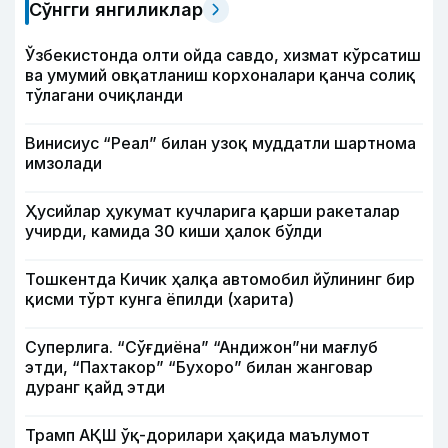
Сўнгги янгиликлар
Ўзбекистонда олти ойда савдо, хизмат кўрсатиш
ва умумий овқатланиш корхоналари қанча солиқ
тўлагани очиқланди
Винисиус “Реал” билан узоқ муддатли шартнома
имзолади
Ҳусийлар ҳукумат кучларига қарши ракеталар
учирди, камида 30 киши ҳалок бўлди
Тошкентда Кичик ҳалқа автомобил йўлининг бир
қисми тўрт кунга ёпилди (харита)
Суперлига. “Сўғдиёна” “Андижон”ни мағлуб
этди, “Пахтакор” “Бухоро” билан жанговар
дуранг қайд этди
Трамп АҚШ ўқ-дорилари ҳақида маълумот