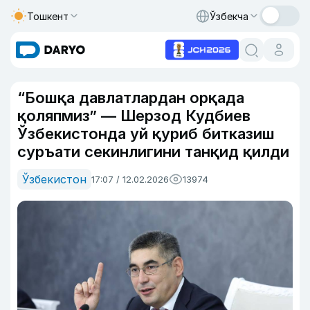
Тошкент
Ўзбекча
“Бошқа давлатлардан орқада
қоляпмиз” — Шерзод Кудбиев
Ўзбекистонда уй қуриб битказиш
суръати секинлигини танқид қилди
Ўзбекистон
17:07 / 12.02.2026
13974