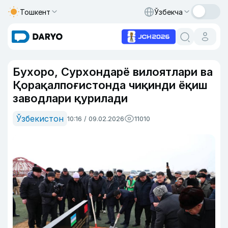
Тошкент
Ўзбекча
Бухоро, Сурхондарё вилоятлари ва
Қорақалпоғистонда чиқинди ёқиш
заводлари қурилади
Ўзбекистон
10:16 / 09.02.2026
11010