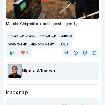
Манба: Chiqindilarni boshqarish agentligi
чиқинди ёқиш
чиқинди
завод
Wангненг Энвиронмент
CСЕТ
6
0
Nigora A'loyeva
Изоҳлар