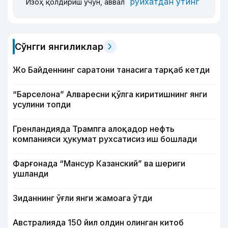
рўйхатдан ўтинг
Изоҳ қолдириш учун, аввал
Сўнгги янгиликлар
Жо Байденнинг саратони танасига тарқаб кетди
“Барселона” Алваресни қўлга киритишнинг янги
усулини топди
Гренландияда Трампга алоқадор нефть
компанияси ҳукумат рухсатисиз иш бошлади
Фарғонада “Мансур Казанский” ва шериги
ушланди
Зиданнинг ўғли янги жамоага ўтди
Австралияда 150 йил олдин олинган китоб