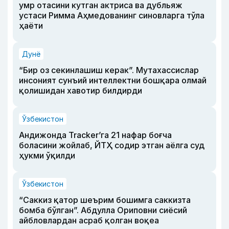
умр отасини кутган актриса ва дубльяж
устаси Римма Аҳмедованинг синовларга тўла
ҳаёти
Дунё
“Бир оз секинлашиш керак”. Мутахассислар
инсоният сунъий интеллектни бошқара олмай
қолишидан хавотир билдирди
Ўзбекистон
Андижонда Tracker’га 21 нафар боғча
боласини жойлаб, ЙТҲ содир этган аёлга суд
ҳукми ўқилди
Ўзбекистон
“Саккиз қатор шеърим бошимга саккизта
бомба бўлган”. Абдулла Ориповни сиёсий
айбловлардан асраб қолган воқеа