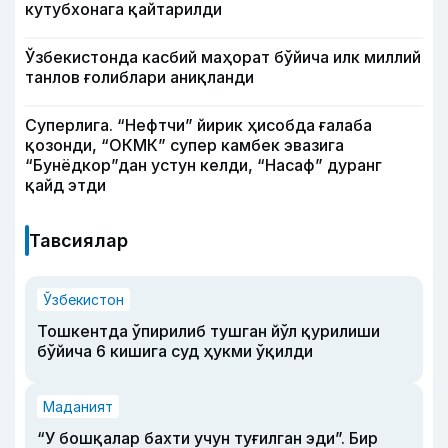
кутубхонага қайтарилди
Ўзбекистонда касбий маҳорат бўйича илк миллий
танлов ғолиблари аниқланди
Суперлига. “Нефтчи” йирик ҳисобда ғалаба
қозонди, “ОКМК” супер камбек эвазига
“Бунёдкор”дан устун келди, “Насаф” дуранг
қайд этди
Тавсиялар
Ўзбекистон
Тошкентда ўпирилиб тушган йўл қурилиши
бўйича 6 кишига суд ҳукми ўқилди
Маданият
“У бошқалар бахти учун туғилган эди”. Бир