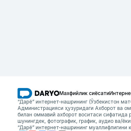
Махфийлик сиёсати
Интерне
“Дарё” интернет-нашрининг (Ўзбекистон мат
Администрацияси ҳузуридаги Ахборот ва ом
билан оммавий ахборот воситаси сифатида р
шунингдек, фотографик, график, аудио ва/ёк
“Дарё” интернет-нашрининг муаллифлигини к