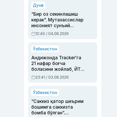
синовларга тўла ҳаёти
Дунё
“Бир оз секинлашиш
керак”. Мутахассислар
инсоният сунъий
интеллектни бошқара
12:40 / 04.08.2026
олмай қолишидан
хавотир билдирди
Ўзбекистон
Андижонда Tracker’га
21 нафар боғча
боласини жойлаб, ЙТҲ
содир этган аёлга суд
23:41 / 03.08.2026
ҳукми ўқилди
Ўзбекистон
“Саккиз қатор шеърим
бошимга саккизта
бомба бўлган”.