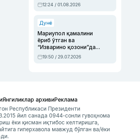
Абдулла Ориповни
12:24 / 01.08.2026
сиёсий айбловлардан
асраб қолган воқеа
Дунё
Мариупол қамалини
ёриб ўтган ва
“Изварино қозони”дан
чиққан қаҳрамон —
19:50 / 29.07.2026
Украина армияси бош
қўмондони Драпатий
ҳақида
и
Янгиликлар архиви
Реклама
стон Республикаси Президенти
3.2015 йил санада 0944-сонли гувоҳнома
риш ёки қисман иқтибос келтиришга,
айтига гиперхавола мавжуд бўлган ва/ёки
ади.