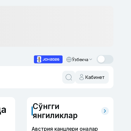
Ўзбекча
Кабинет
Сўнгги
да
янгиликлар
Австрия канцлери оналар