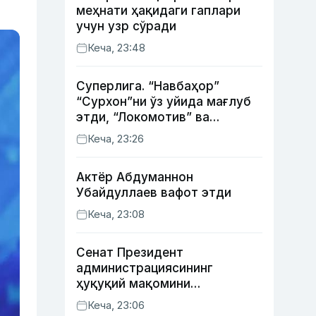
меҳнати ҳақидаги гаплари
учун узр сўради
Кеча, 23:48
Суперлига. “Навбаҳор”
“Сурхон”ни ўз уйида мағлуб
этди, “Локомотив” ва
“Хоразм” уйда ғалаба
Кеча, 23:26
қозонди
Актёр Абду­маннон
Убайдуллаев вафот этди
Кеча, 23:08
Сенат Президент
администрациясининг
ҳуқуқий мақомини
белгиловчи конституциявий
Кеча, 23:06
қонунни маъқуллади