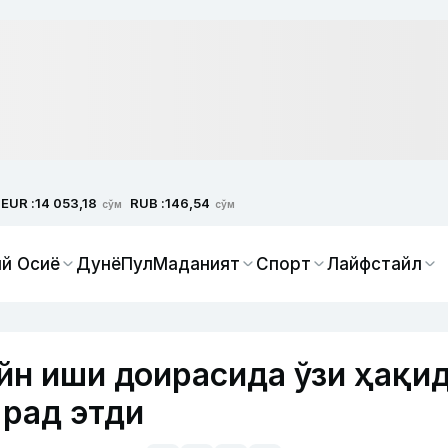
EUR :
RUB :
14 053,18
146,54
сўм
сўм
й Осиё
Дунё
Пул
Маданият
Спорт
Лайфстайл
н иши доирасида ўзи ҳақи
 рад этди