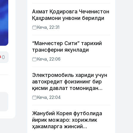
Ахмат Қодировга Чеченистон
Қаҳрамони унвони берилди
Кеча, 22:31
“Манчестер Сити” тарихий
трансферни якунлади
0
Кеча, 22:06
Электромобиль хариди учун
автокредит фоизининг бир
қисми давлат томонидан
қоплаб берилиши мумкин
Кеча, 22:04
Жанубий Корея футболида
йирик можаро: хорижлик
ҳакамларга жинсий