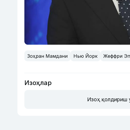
Зоҳран Мамдани
Нью Йорк
Жеффри Э
Изоҳлар
Изоҳ қолдириш 