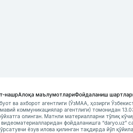
т-нашр
Алоқа маълумотлари
Фойдаланиш шартлар
буот ва ахборот агентлиги (ЎзМАА, ҳозирги Ўзбеки
мавий коммуникациялар агентлиги) томонидан 13.0
ўйхатга олинган. Матнли материалларни тўлиқ кўчи
и видеоматериалларидан фойдаланишга “daryo.uz” с
ўрсатувчи ёзув илова қилинган тақдирда йўл қўйил