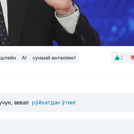
пштейн
AI
сунъий интеллект
2
учун, аввал
рўйхатдан ўтинг