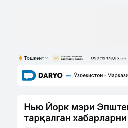
Тошкент
USD :
12 178,85
сўм
Ўзбекистон
Маркази
Нью Йорк мэри Эпштей
тарқалган хабарларни