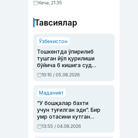
хизматлар кўрсатилгани
Кеча, 21:35
маълум қилинди
Тавсиялар
Ўзбекистон
Тошкентда ўпирилиб
тушган йўл қурилиши
бўйича 6 кишига суд
ҳукми ўқилди
10:10 / 05.08.2026
Маданият
“У бошқалар бахти
учун туғилган эди”. Бир
умр отасини кутган
актриса ва дубльяж
13:55 / 04.08.2026
устаси Римма
Аҳмедованинг