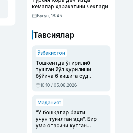
Туркия Қора денгизда
кемалар ҳаракатини чеклади
Бугун, 18:45
Тавсиялар
Ўзбекистон
Тошкентда ўпирилиб
тушган йўл қурилиши
бўйича 6 кишига суд
ҳукми ўқилди
10:10 / 05.08.2026
Маданият
“У бошқалар бахти
учун туғилган эди”. Бир
умр отасини кутган
актриса ва дубльяж