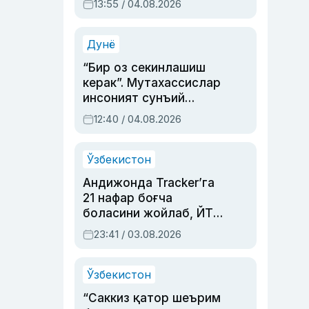
13:55 / 04.08.2026
устаси Римма
Аҳмедованинг
синовларга тўла ҳаёти
Дунё
“Бир оз секинлашиш
керак”. Мутахассислар
инсоният сунъий
интеллектни бошқара
12:40 / 04.08.2026
олмай қолишидан
хавотир билдирди
Ўзбекистон
Андижонда Tracker’га
21 нафар боғча
боласини жойлаб, ЙТҲ
содир этган аёлга суд
23:41 / 03.08.2026
ҳукми ўқилди
Ўзбекистон
“Саккиз қатор шеърим