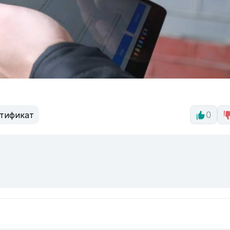
тификат
0