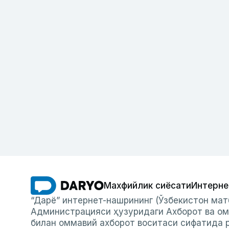
Махфийлик сиёсати
Интерне
“Дарё” интернет-нашрининг (Ўзбекистон мат
Администрацияси ҳузуридаги Ахборот ва ом
билан оммавий ахборот воситаси сифатида р