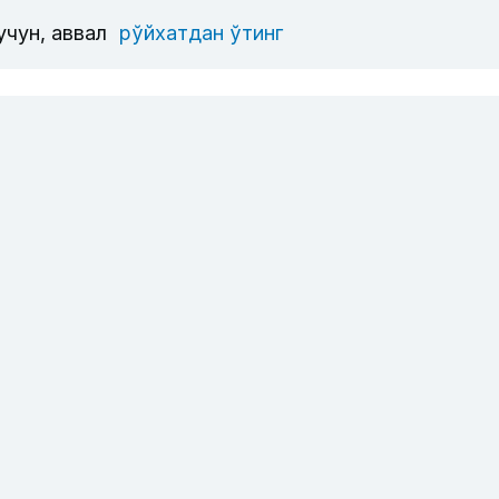
учун, аввал
рўйхатдан ўтинг