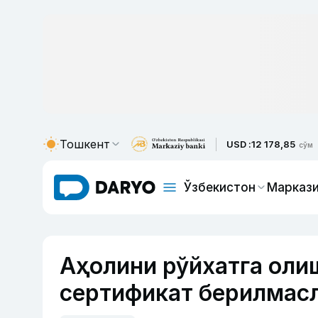
Тошкент
USD :
12 178,85
сўм
Ўзбекистон
Маркази
Аҳолини рўйхатга оли
сертификат берилмас