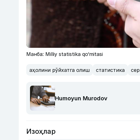
Манба: Milliy statistika qo‘mitasi
аҳолини рўйхатга олиш
статистика
сер
Humoyun Murodov
Изоҳлар