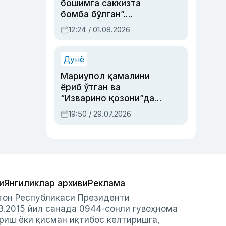
бошимга саккизта
бомба бўлган”.
Абдулла Ориповни
12:24 / 01.08.2026
сиёсий айбловлардан
асраб қолган воқеа
Дунё
Мариупол қамалини
ёриб ўтган ва
“Изварино қозони”дан
чиққан қаҳрамон —
19:50 / 29.07.2026
Украина армияси бош
қўмондони Драпатий
ҳақида
и
Янгиликлар архиви
Реклама
стон Республикаси Президенти
3.2015 йил санада 0944-сонли гувоҳнома
риш ёки қисман иқтибос келтиришга,