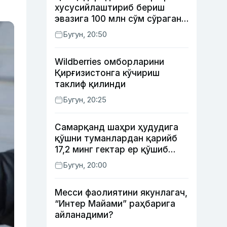
хусусийлаштириб бериш
эвазига 100 млн сўм сўраган
шахс ушланди
Бугун, 20:50
Wildberries омборларини
Қирғизистонга кўчириш
таклиф қилинди
Бугун, 20:25
Самарқанд шаҳри ҳудудига
қўшни туманлардан қарийб
17,2 минг гектар ер қўшиб
берилади
Бугун, 20:00
Месси фаолиятини якунлагач,
“Интер Майами” раҳбарига
айланадими?