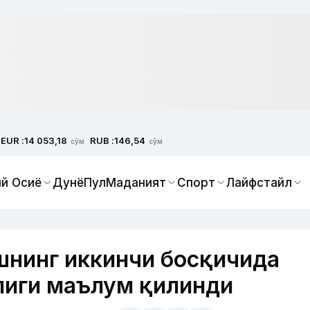
EUR :
RUB :
14 053,18
146,54
сўм
сўм
й Осиё
Дунё
Пул
Маданият
Спорт
Лайфстайл
шнинг иккинчи босқичида
лиги маълум қилинди