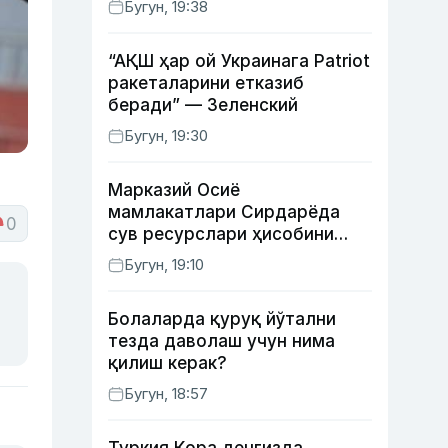
Бугун, 19:38
“АҚШ ҳар ой Украинага Patriot
ракеталарини етказиб
беради” — Зеленский
Бугун, 19:30
Марказий Осиё
мамлакатлари Сирдарёда
0
сув ресурслари ҳисобини
автоматлаштириш режасини
Бугун, 19:10
ишлаб чиқишни маъқуллади
Болаларда қуруқ йўтални
тезда даволаш учун нима
қилиш керак?
Бугун, 18:57