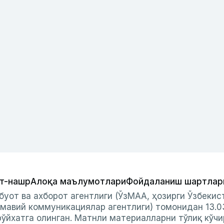
т-нашр
Алоқа маълумотлари
Фойдаланиш шартлар
буот ва ахборот агентлиги (ЎзМАА, ҳозирги Ўзбеки
мавий коммуникациялар агентлиги) томонидан 13.0
ўйхатга олинган. Матнли материалларни тўлиқ кўчи