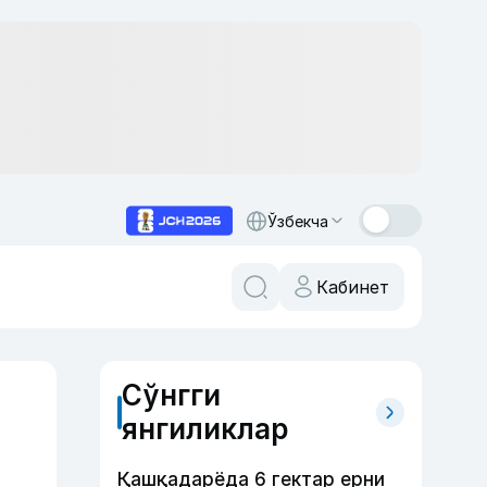
Ўзбекча
Кабинет
Сўнгги
янгиликлар
Қашқадарёда 6 гектар ерни