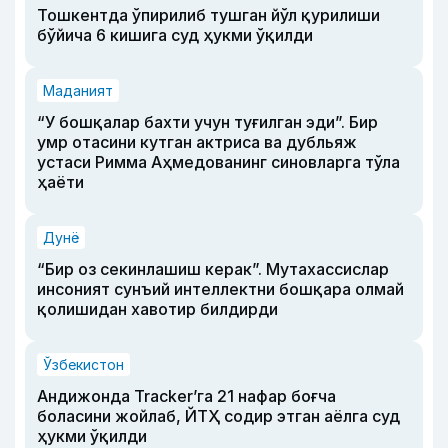
Тошкентда ўпирилиб тушган йўл қурилиши
бўйича 6 кишига суд ҳукми ўқилди
Маданият
“У бошқалар бахти учун туғилган эди”. Бир
умр отасини кутган актриса ва дубльяж
устаси Римма Аҳмедованинг синовларга тўла
ҳаёти
Дунё
“Бир оз секинлашиш керак”. Мутахассислар
инсоният сунъий интеллектни бошқара олмай
қолишидан хавотир билдирди
Ўзбекистон
Андижонда Tracker’га 21 нафар боғча
боласини жойлаб, ЙТҲ содир этган аёлга суд
ҳукми ўқилди