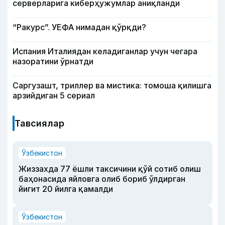
серверларига киберҳужумлар аниқланди
“Ракурс”. УЕФА нимадан қўрқди?
Испания Италиядан келадиганлар учун чегара
назоратини ўрнатди
Саргузашт, триллер ва мистика: томоша қилишга
арзийдиган 5 сериал
Тавсиялар
Ўзбекистон
Жиззахда 77 ёшли таксичини қўй сотиб олиш
баҳонасида яйловга олиб бориб ўлдирган
йигит 20 йилга қамалди
Ўзбекистон