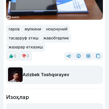
гаров
мулкини
ноқонуний
тасарруф этиш
жавобгарлик
жазарар етказиш
0
0
Azizbek Toshqorayev
Изоҳлар