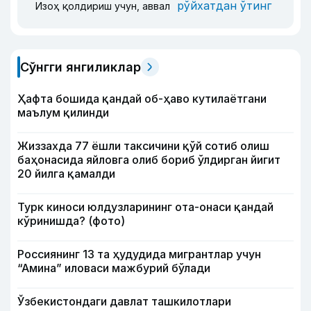
рўйхатдан ўтинг
Изоҳ қолдириш учун, аввал
Сўнгги янгиликлар
Ҳафта бошида қандай об-ҳаво кутилаётгани
маълум қилинди
Жиззахда 77 ёшли таксичини қўй сотиб олиш
баҳонасида яйловга олиб бориб ўлдирган йигит
20 йилга қамалди
Турк киноси юлдузларининг ота-онаси қандай
кўринишда? (фото)
Россиянинг 13 та ҳудудида мигрантлар учун
“Амина” иловаси мажбурий бўлади
Ўзбекистондаги давлат ташкилотлари