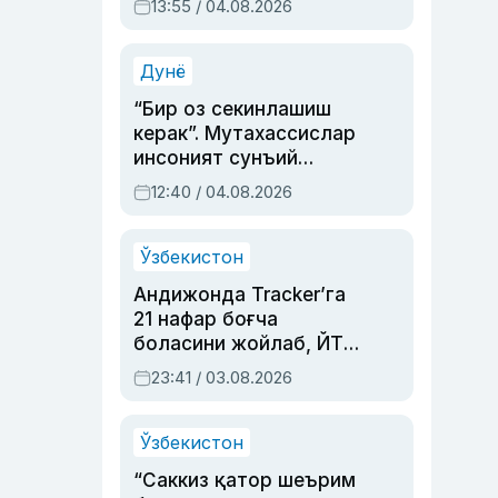
13:55 / 04.08.2026
устаси Римма
Аҳмедованинг
синовларга тўла ҳаёти
Дунё
“Бир оз секинлашиш
керак”. Мутахассислар
инсоният сунъий
интеллектни бошқара
12:40 / 04.08.2026
олмай қолишидан
хавотир билдирди
Ўзбекистон
Андижонда Tracker’га
21 нафар боғча
боласини жойлаб, ЙТҲ
содир этган аёлга суд
23:41 / 03.08.2026
ҳукми ўқилди
Ўзбекистон
“Саккиз қатор шеърим