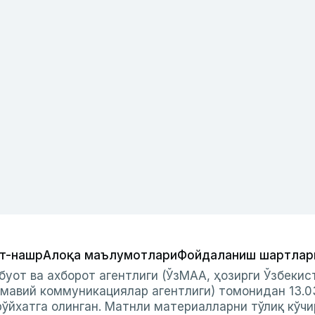
т-нашр
Алоқа маълумотлари
Фойдаланиш шартлар
буот ва ахборот агентлиги (ЎзМАА, ҳозирги Ўзбеки
мавий коммуникациялар агентлиги) томонидан 13.0
ўйхатга олинган. Матнли материалларни тўлиқ кўчи