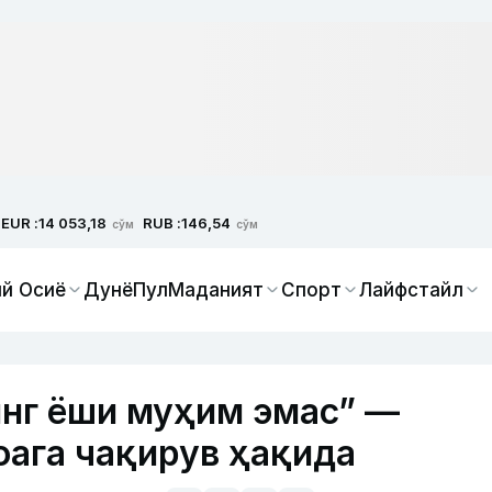
EUR :
RUB :
14 053,18
146,54
сўм
сўм
й Осиё
Дунё
Пул
Маданият
Спорт
Лайфстайл
нг ёши муҳим эмас” —
ага чақирув ҳақида