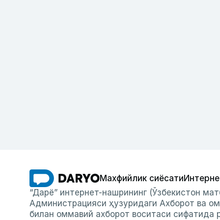
Махфийлик сиёсати
Интерне
“Дарё” интернет-нашрининг (Ўзбекистон мат
Администрацияси ҳузуридаги Ахборот ва ом
билан оммавий ахборот воситаси сифатида р