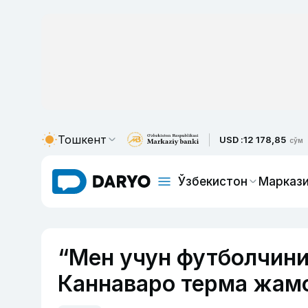
Тошкент
USD :
12 178,85
сўм
Ўзбекистон
Маркази
“Мен учун футболчини
Каннаваро терма жамо