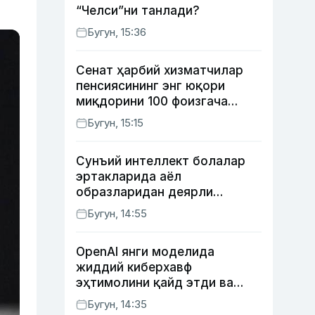
“Челси”ни танлади?
Бугун, 15:36
Сенат ҳарбий хизматчилар
пенсиясининг энг юқори
миқдорини 100 фоизгача
оширишни назарда тутувчи
Бугун, 15:15
қонунни маъқуллади
Сунъий интеллект болалар
эртакларида аёл
образларидан деярли
фойдаланмаяпти
Бугун, 14:55
OpenAI янги моделида
жиддий киберхавф
эҳтимолини қайд этди ва
хавфсизлик чораларини
Бугун, 14:35
кучайтирди