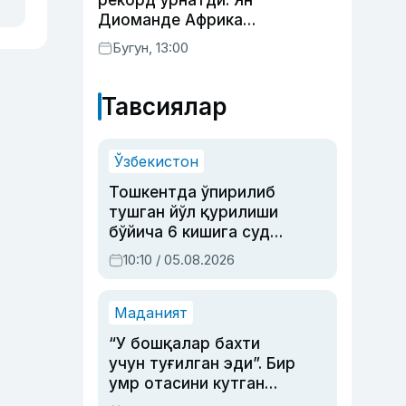
рекорд ўрнатди: Ян
Диоманде Африка
футболидаги энг қиммат
Бугун, 13:00
трансферга айланди
Тавсиялар
Ўзбекистон
Тошкентда ўпирилиб
тушган йўл қурилиши
бўйича 6 кишига суд
ҳукми ўқилди
10:10 / 05.08.2026
Маданият
“У бошқалар бахти
учун туғилган эди”. Бир
умр отасини кутган
актриса ва дубльяж