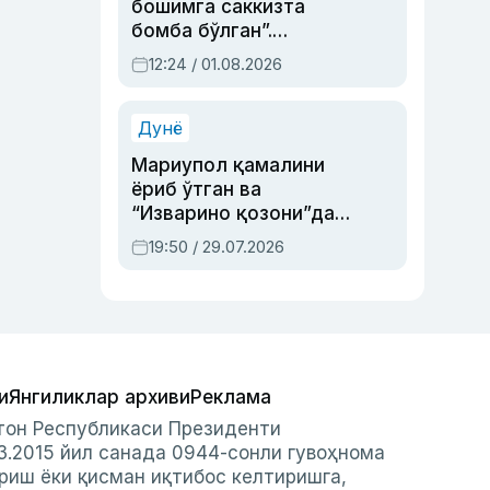
бошимга саккизта
бомба бўлган”.
Абдулла Ориповни
12:24 / 01.08.2026
сиёсий айбловлардан
асраб қолган воқеа
Дунё
Мариупол қамалини
ёриб ўтган ва
“Изварино қозони”дан
чиққан қаҳрамон —
19:50 / 29.07.2026
Украина армияси бош
қўмондони Драпатий
ҳақида
и
Янгиликлар архиви
Реклама
стон Республикаси Президенти
3.2015 йил санада 0944-сонли гувоҳнома
риш ёки қисман иқтибос келтиришга,