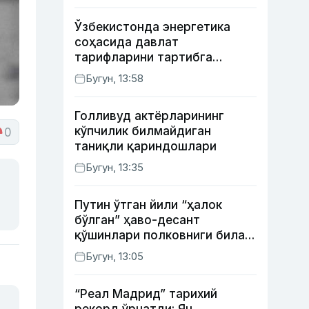
Ўзбекистонда энергетика
соҳасида давлат
тарифларини тартибга
солишнинг янги тизими
Бугун, 13:58
жорий этилди
Голливуд актёрларининг
кўпчилик билмайдиган
0
таниқли қариндошлари
Бугун, 13:35
Путин ўтган йили “ҳалок
бўлган” ҳаво-десант
қўшинлари полковниги билан
телефон орқали
Бугун, 13:05
суҳбатлашди
“Реал Мадрид” тарихий