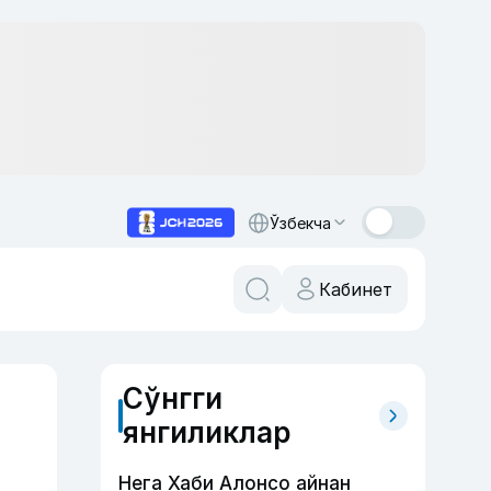
Ўзбекча
Кабинет
Сўнгги
янгиликлар
Нега Хаби Алонсо айнан