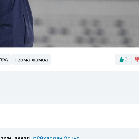
ЎФА
Терма жамоа
0
учун, аввал
рўйхатдан ўтинг