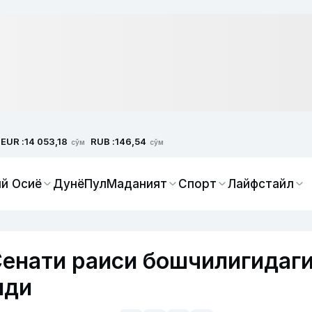
EUR :
RUB :
14 053,18
146,54
сўм
сўм
й Осиё
Дунё
Пул
Маданият
Спорт
Лайфстайл
енати раиси бошчилигидаг
лди