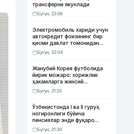
трансферни якунлади
Бугун, 22:06
Электромобиль хариди учун
автокредит фоизининг бир
қисми давлат томонидан
қоплаб берилиши мумкин
Бугун, 22:04
Жанубий Корея футболида
йирик можаро: хорижлик
ҳакамларга жинсий
хизматлар кўрсатилгани
Бугун, 21:35
маълум қилинди
Ўзбекистонда I ва II гуруҳ
ногиронлиги бўйича
пенсиялар энди фуқаро
мурожаатисиз тайинланиши
Бугун, 21:30
мумкин