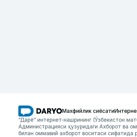
Махфийлик сиёсати
Интерне
“Дарё” интернет-нашрининг (Ўзбекистон мат
Администрацияси ҳузуридаги Ахборот ва ом
билан оммавий ахборот воситаси сифатида р