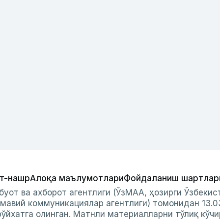
т-нашр
Алоқа маълумотлари
Фойдаланиш шартлар
буот ва ахборот агентлиги (ЎзМАА, ҳозирги Ўзбеки
мавий коммуникациялар агентлиги) томонидан 13.0
ўйхатга олинган. Матнли материалларни тўлиқ кўчи