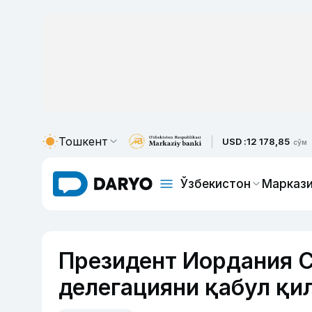
Тошкент
USD :
12 178,85
сўм
Ўзбекистон
Маркази
Президент Иордания С
делегацияни қабул қи