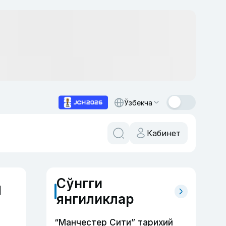
Ўзбекча
Кабинет
Сўнгги
и
янгиликлар
“Манчестер Сити” тарихий