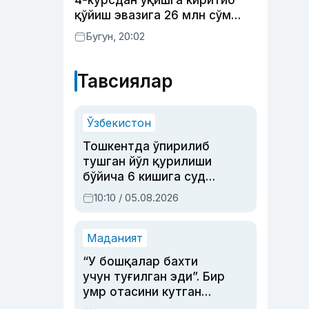
4-курсдан ўқишга киритиб
қўйиш эвазига 26 млн сўм
олган шахс ушланди
Бугун, 20:02
Тавсиялар
Ўзбекистон
Тошкентда ўпирилиб
тушган йўл қурилиши
бўйича 6 кишига суд
ҳукми ўқилди
10:10 / 05.08.2026
Маданият
“У бошқалар бахти
учун туғилган эди”. Бир
умр отасини кутган
актриса ва дубльяж