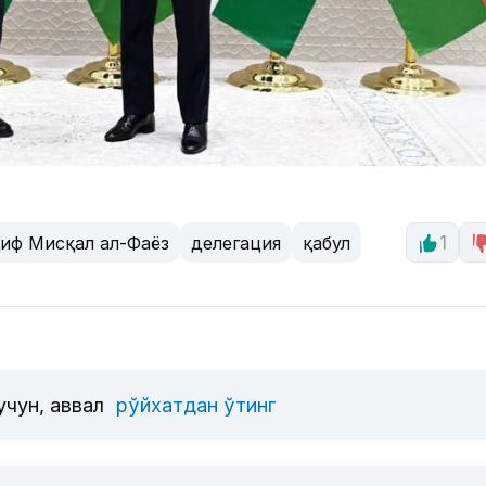
иф Мисқал ал-Фаёз
делегация
қабул
1
учун, аввал
рўйхатдан ўтинг