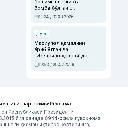
бошимга саккизта
бомба бўлган”.
Абдулла Ориповни
12:24 / 01.08.2026
сиёсий айбловлардан
асраб қолган воқеа
Дунё
Мариупол қамалини
ёриб ўтган ва
“Изварино қозони”дан
чиққан қаҳрамон —
19:50 / 29.07.2026
Украина армияси бош
қўмондони Драпатий
ҳақида
и
Янгиликлар архиви
Реклама
стон Республикаси Президенти
3.2015 йил санада 0944-сонли гувоҳнома
риш ёки қисман иқтибос келтиришга,