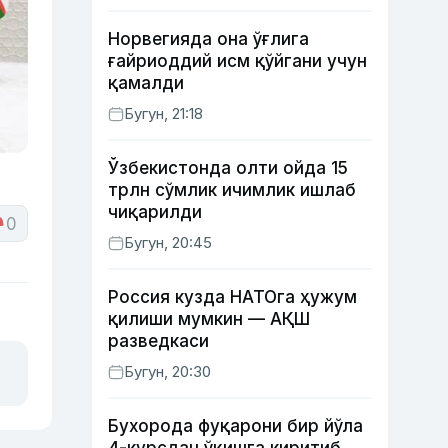
Норвегияда она ўғлига
ғайриоддий исм қўйгани учун
қамалди
Бугун, 21:18
Ўзбекистонда олти ойда 15
трлн сўмлик ичимлик ишлаб
чиқарилди
0
Бугун, 20:45
Россия кузда НАТОга ҳужум
қилиши мумкин — АҚШ
разведкаси
Бугун, 20:30
Бухорода фуқарони бир йўла