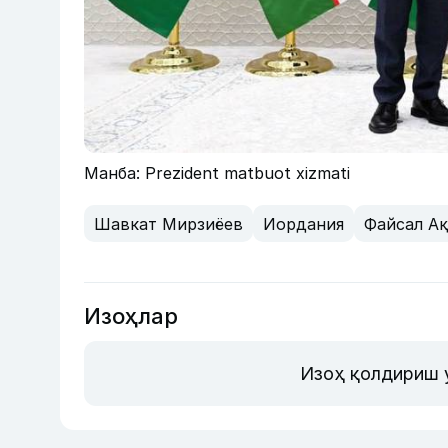
Манба: Prezident matbuot xizmati
Шавкат Мирзиёев
Иордания
Файсал Ақ
Изоҳлар
Изоҳ қолдириш 