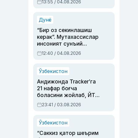
13:55 / 04.08.2026
устаси Римма
Аҳмедованинг
синовларга тўла ҳаёти
Дунё
“Бир оз секинлашиш
керак”. Мутахассислар
инсоният сунъий
интеллектни бошқара
12:40 / 04.08.2026
олмай қолишидан
хавотир билдирди
Ўзбекистон
Андижонда Tracker’га
21 нафар боғча
боласини жойлаб, ЙТҲ
содир этган аёлга суд
23:41 / 03.08.2026
ҳукми ўқилди
Ўзбекистон
“Саккиз қатор шеърим