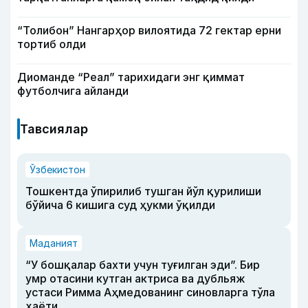
“Толибон” Нангарҳор вилоятида 72 гектар ерни
тортиб олди
Диоманде “Реал” тарихидаги энг қиммат
футболчига айланди
Тавсиялар
Ўзбекистон
Тошкентда ўпирилиб тушган йўл қурилиши
бўйича 6 кишига суд ҳукми ўқилди
Маданият
“У бошқалар бахти учун туғилган эди”. Бир
умр отасини кутган актриса ва дубльяж
устаси Римма Аҳмедованинг синовларга тўла
ҳаёти