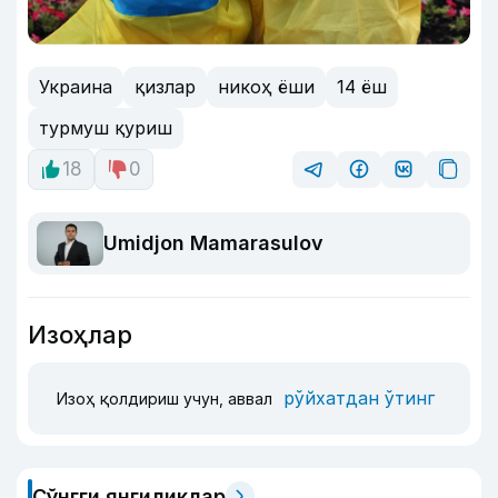
Украина
қизлар
никоҳ ёши
14 ёш
турмуш қуриш
18
0
Umidjon Mamarasulov
Изоҳлар
рўйхатдан ўтинг
Изоҳ қолдириш учун, аввал
Сўнгги янгиликлар