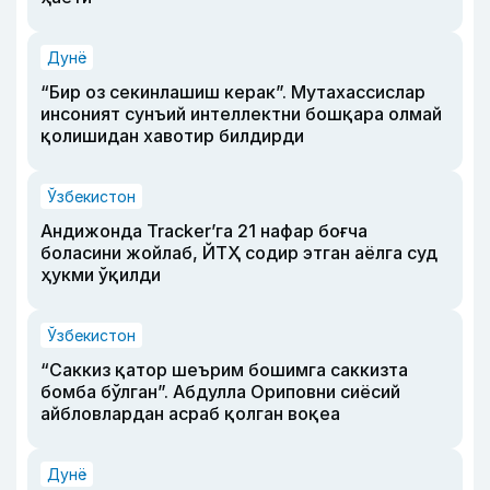
Дунё
“Бир оз секинлашиш керак”. Мутахассислар
инсоният сунъий интеллектни бошқара олмай
қолишидан хавотир билдирди
Ўзбекистон
Андижонда Tracker’га 21 нафар боғча
боласини жойлаб, ЙТҲ содир этган аёлга суд
ҳукми ўқилди
Ўзбекистон
“Саккиз қатор шеърим бошимга саккизта
бомба бўлган”. Абдулла Ориповни сиёсий
айбловлардан асраб қолган воқеа
Дунё