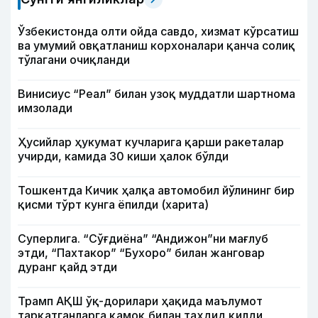
Ўзбекистонда олти ойда савдо, хизмат кўрсатиш
ва умумий овқатланиш корхоналари қанча солиқ
тўлагани очиқланди
Винисиус “Реал” билан узоқ муддатли шартнома
имзолади
Ҳусийлар ҳукумат кучларига қарши ракеталар
учирди, камида 30 киши ҳалок бўлди
Тошкентда Кичик ҳалқа автомобил йўлининг бир
қисми тўрт кунга ёпилди (харита)
Суперлига. “Сўғдиёна” “Андижон”ни мағлуб
этди, “Пахтакор” “Бухоро” билан жанговар
дуранг қайд этди
Трамп АҚШ ўқ-дорилари ҳақида маълумот
тарқатганларга қамоқ билан таҳдид қилди