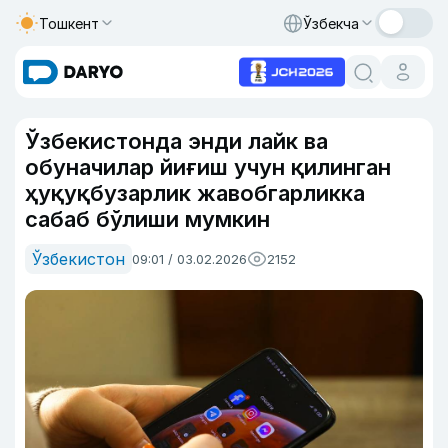
Тошкент
Ўзбекча
Ўзбекистонда энди лайк ва
обуначилар йиғиш учун қилинган
ҳуқуқбузарлик жавобгарликка
сабаб бўлиши мумкин
Ўзбекистон
09:01 / 03.02.2026
2152