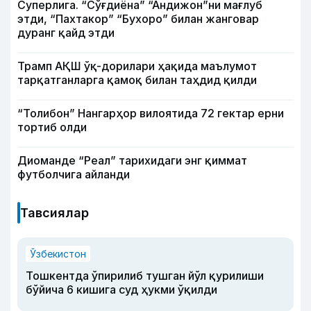
Суперлига. “Сўғдиёна” “Андижон”ни мағлуб
этди, “Пахтакор” “Бухоро” билан жанговар
дуранг қайд этди
Трамп АҚШ ўқ-дорилари ҳақида маълумот
тарқатганларга қамоқ билан таҳдид қилди
“Толибон” Нангарҳор вилоятида 72 гектар ерни
тортиб олди
Диоманде “Реал” тарихидаги энг қиммат
футболчига айланди
Тавсиялар
Ўзбекистон
Тошкентда ўпирилиб тушган йўл қурилиши
бўйича 6 кишига суд ҳукми ўқилди