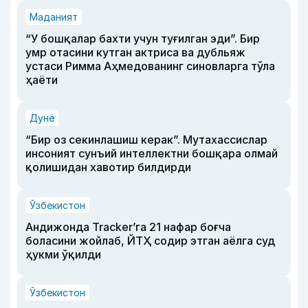
Маданият
“У бошқалар бахти учун туғилган эди”. Бир
умр отасини кутган актриса ва дубльяж
устаси Римма Аҳмедованинг синовларга тўла
ҳаёти
Дунё
“Бир оз секинлашиш керак”. Мутахассислар
инсоният сунъий интеллектни бошқара олмай
қолишидан хавотир билдирди
Ўзбекистон
Андижонда Tracker’га 21 нафар боғча
боласини жойлаб, ЙТҲ содир этган аёлга суд
ҳукми ўқилди
Ўзбекистон