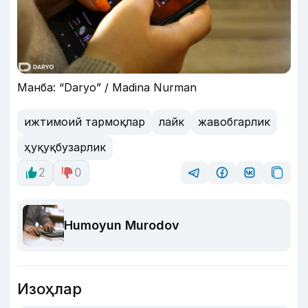
Манба: “Daryo” / Madina Nurman
ижтимоий тармоқлар
лайк
жавобгарлик
ҳуқуқбузарлик
2
0
Humoyun Murodov
Изоҳлар