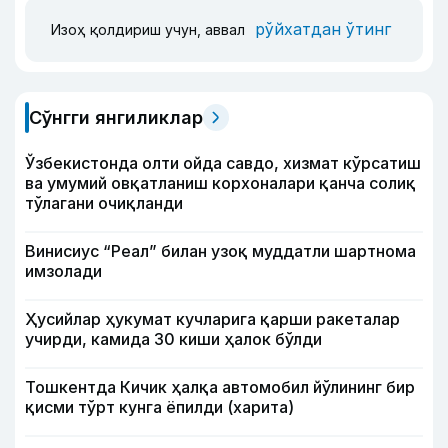
рўйхатдан ўтинг
Изоҳ қолдириш учун, аввал
Сўнгги янгиликлар
Ўзбекистонда олти ойда савдо, хизмат кўрсатиш
ва умумий овқатланиш корхоналари қанча солиқ
тўлагани очиқланди
Винисиус “Реал” билан узоқ муддатли шартнома
имзолади
Ҳусийлар ҳукумат кучларига қарши ракеталар
учирди, камида 30 киши ҳалок бўлди
Тошкентда Кичик ҳалқа автомобил йўлининг бир
қисми тўрт кунга ёпилди (харита)