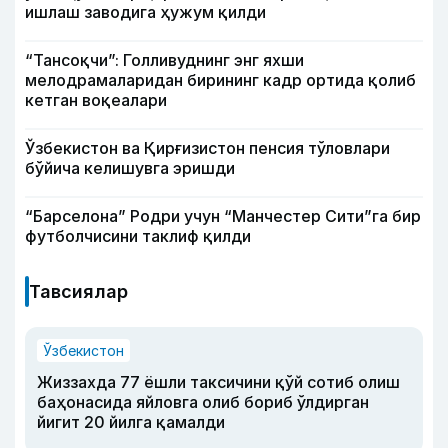
ишлаш заводига ҳужум қилди
“Тансоқчи”: Голливуднинг энг яхши
мелодрамаларидан бирининг кадр ортида қолиб
кетган воқеалари
Ўзбекистон ва Қирғизистон пенсия тўловлари
бўйича келишувга эришди
“Барселона” Родри учун “Манчестер Сити”га бир
футболчисини таклиф қилди
Тавсиялар
Ўзбекистон
Жиззахда 77 ёшли таксичини қўй сотиб олиш
баҳонасида яйловга олиб бориб ўлдирган
йигит 20 йилга қамалди