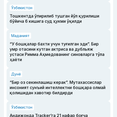
Ўзбекистон
Тошкентда ўпирилиб тушган йўл қурилиши
бўйича 6 кишига суд ҳукми ўқилди
Маданият
“У бошқалар бахти учун туғилган эди”. Бир
умр отасини кутган актриса ва дубльяж
устаси Римма Аҳмедованинг синовларга тўла
ҳаёти
Дунё
“Бир оз секинлашиш керак”. Мутахассислар
инсоният сунъий интеллектни бошқара олмай
қолишидан хавотир билдирди
Ўзбекистон
Андижонда Tracker’га 21 нафар боғча