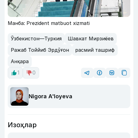
Манба: Prezident matbuot xizmati
Ўзбекистон—Туркия
Шавкат Мирзиёев
Ражаб Тоййиб Эрдўғон
расмий ташриф
Анқара
1
0
Nigora A'loyeva
Изоҳлар