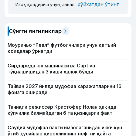
рўйхатдан ўтинг
Изоҳ қолдириш учун, аввал
Сўнгги янгиликлар
Моуриньо “Реал” футболчилари учун қатъий
қоидалар ўрнатди
Сирдарёда юк машинаси ва Captiva
тўқнашишидан 3 киши ҳалок бўлди
Тайван 2027 йилда мудофаа харажатларини 16
фоизга оширади
Таниқли режиссёр Кристофер Нолан ҳақида
кўпчилик билмайдиган 6 та қизиқарли факт
Саудия мудофаа пакти имзолаганидан икки кун
ўтиб ҳусийлар қиролликнинг нефтни қайта