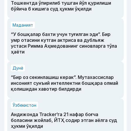
Тошкентда ўпирилиб тушган йўл қурилиши
бўйича 6 кишига суд ҳукми ўқилди
Маданият
“У бошқалар бахти учун туғилган эди”. Бир
умр отасини кутган актриса ва дубльяж
устаси Римма Аҳмедованинг синовларга тўла
ҳаёти
Дунё
“Бир оз секинлашиш керак”. Мутахассислар
инсоният сунъий интеллектни бошқара олмай
қолишидан хавотир билдирди
Ўзбекистон
Андижонда Tracker’га 21 нафар боғча
боласини жойлаб, ЙТҲ содир этган аёлга суд
ҳукми ўқилди