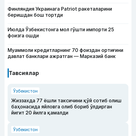
Финляндия Украинага Patriot ракеталарини
беришдан бош тортди
Июлда Ўзбекистонга мол гўшти импорти 25
фоизга ошди
Муаммоли кредитларнинг 70 фоиздан ортиғини
давлат банклари ажратган — Марказий банк
Тавсиялар
Ўзбекистон
Жиззахда 77 ёшли таксичини қўй сотиб олиш
баҳонасида яйловга олиб бориб ўлдирган
йигит 20 йилга қамалди
Ўзбекистон