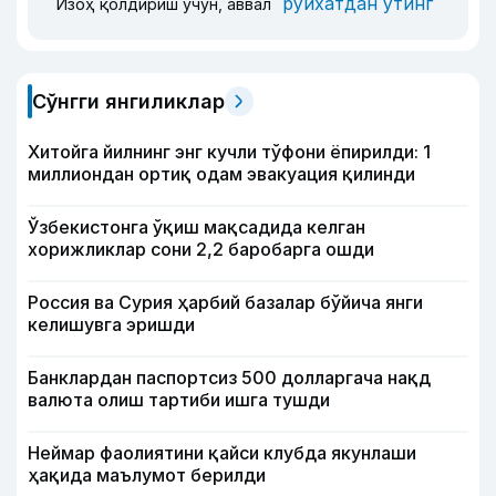
рўйхатдан ўтинг
Изоҳ қолдириш учун, аввал
Сўнгги янгиликлар
Хитойга йилнинг энг кучли тўфони ёпирилди: 1
миллиондан ортиқ одам эвакуация қилинди
Ўзбекистонга ўқиш мақсадида келган
хорижликлар сони 2,2 баробарга ошди
Россия ва Сурия ҳарбий базалар бўйича янги
келишувга эришди
Банклардан паспортсиз 500 долларгача нақд
валюта олиш тартиби ишга тушди
Неймар фаолиятини қайси клубда якунлаши
ҳақида маълумот берилди