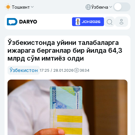
Тошкент
Ўзбекча
Ўзбекистонда уйини талабаларга
ижарага берганлар бир йилда 64,3
млрд сўм имтиёз олди
Ўзбекистон
17:25 / 28.01.2026
3634