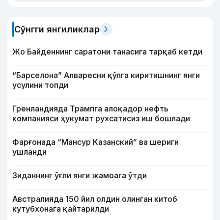
Сўнгги янгиликлар
Жо Байденнинг саратони танасига тарқаб кетди
“Барселона” Алваресни қўлга киритишнинг янги
усулини топди
Гренландияда Трампга алоқадор нефть
компанияси ҳукумат рухсатисиз иш бошлади
Фарғонада “Мансур Казанский” ва шериги
ушланди
Зиданнинг ўғли янги жамоага ўтди
Австралияда 150 йил олдин олинган китоб
кутубхонага қайтарилди