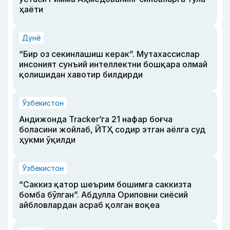
ҳаёти
Дунё
“Бир оз секинлашиш керак”. Мутахассислар
инсоният сунъий интеллектни бошқара олмай
қолишидан хавотир билдирди
Ўзбекистон
Андижонда Tracker’га 21 нафар боғча
боласини жойлаб, ЙТҲ содир этган аёлга суд
ҳукми ўқилди
Ўзбекистон
“Саккиз қатор шеърим бошимга саккизта
бомба бўлган”. Абдулла Ориповни сиёсий
айбловлардан асраб қолган воқеа