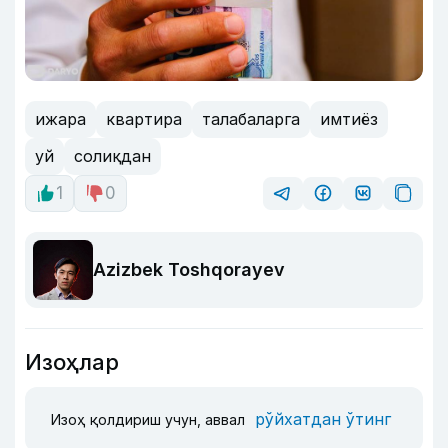
ижара
квартира
талабаларга
имтиёз
уй
солиқдан
1
0
Azizbek Toshqorayev
Изоҳлар
рўйхатдан ўтинг
Изоҳ қолдириш учун, аввал