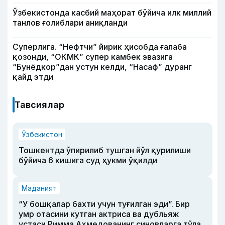
Ўзбекистонда касбий маҳорат бўйича илк миллий
танлов ғолиблари аниқланди
Суперлига. “Нефтчи” йирик ҳисобда ғалаба
қозонди, “ОКМК” супер камбек эвазига
“Бунёдкор”дан устун келди, “Насаф” дуранг
қайд этди
Тавсиялар
Ўзбекистон
Тошкентда ўпирилиб тушган йўл қурилиши
бўйича 6 кишига суд ҳукми ўқилди
Маданият
“У бошқалар бахти учун туғилган эди”. Бир
умр отасини кутган актриса ва дубльяж
устаси Римма Аҳмедованинг синовларга тўла