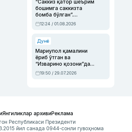
“Саккиз қатор шеърим
бошимга саккизта
бомба бўлган”.
Абдулла Ориповни
12:24 / 01.08.2026
сиёсий айбловлардан
асраб қолган воқеа
Дунё
Мариупол қамалини
ёриб ўтган ва
“Изварино қозони”дан
чиққан қаҳрамон —
19:50 / 29.07.2026
Украина армияси бош
қўмондони Драпатий
ҳақида
и
Янгиликлар архиви
Реклама
стон Республикаси Президенти
3.2015 йил санада 0944-сонли гувоҳнома