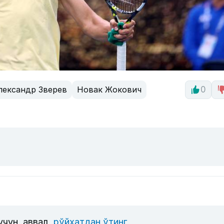
лександр Зверев
Новак Жокович
0
учун, аввал
рўйхатдан ўтинг