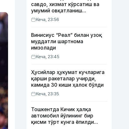
савдо, хизмат кўрсатиш ва
умумий овқатланиш
корхоналари қанча солиқ
Кеча, 23:56
тўлагани очиқланди
Винисиус “Реал” билан узоқ
муддатли шартнома
имзолади
Кеча, 23:45
Ҳусийлар ҳукумат кучларига
қарши ракеталар учирди,
камида 30 киши ҳалок бўлди
Кеча, 23:35
Тошкентда Кичик ҳалқа
автомобил йўлининг бир
қисми тўрт кунга ёпилди
(харита)