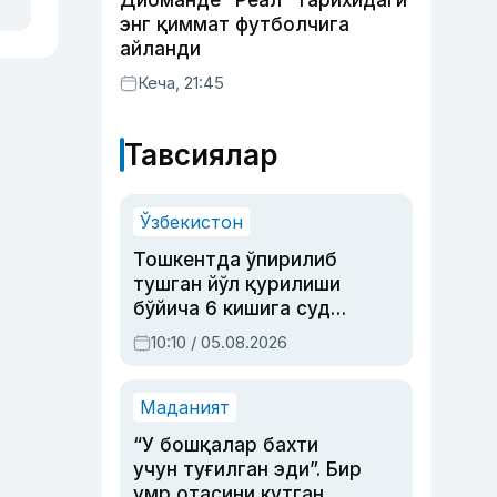
Диоманде “Реал” тарихидаги
энг қиммат футболчига
айланди
Кеча, 21:45
Тавсиялар
Ўзбекистон
Тошкентда ўпирилиб
тушган йўл қурилиши
бўйича 6 кишига суд
ҳукми ўқилди
10:10 / 05.08.2026
Маданият
“У бошқалар бахти
учун туғилган эди”. Бир
умр отасини кутган