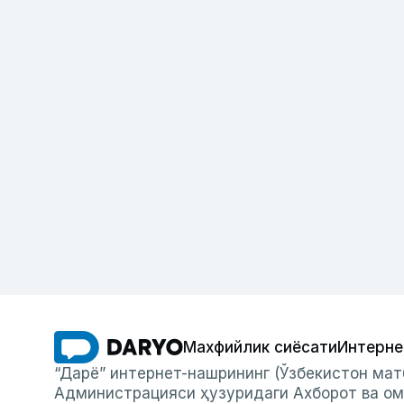
Махфийлик сиёсати
Интерне
“Дарё” интернет-нашрининг (Ўзбекистон мат
Администрацияси ҳузуридаги Ахборот ва ом