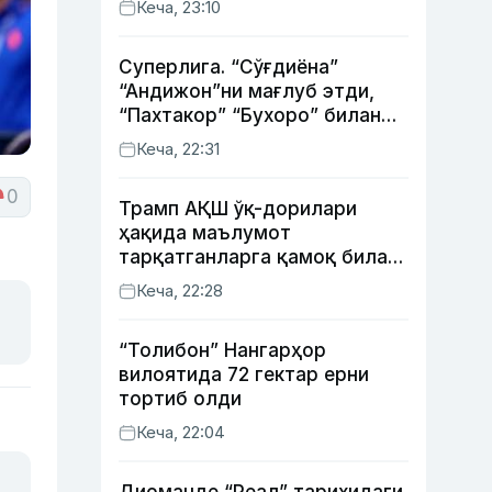
Кеча, 23:10
Суперлига. “Сўғдиёна”
“Андижон”ни мағлуб этди,
“Пахтакор” “Бухоро” билан
жанговар дуранг қайд этди
Кеча, 22:31
0
Трамп АҚШ ўқ-дорилари
ҳақида маълумот
тарқатганларга қамоқ билан
таҳдид қилди
Кеча, 22:28
“Толибон” Нангарҳор
вилоятида 72 гектар ерни
тортиб олди
Кеча, 22:04