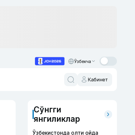
Ўзбекча
Кабинет
Сўнгги
янгиликлар
Ўзбекистонда олти ойда