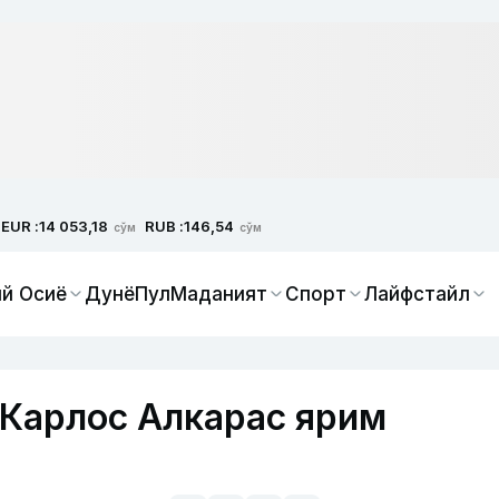
EUR :
RUB :
14 053,18
146,54
сўм
сўм
й Осиё
Дунё
Пул
Маданият
Спорт
Лайфстайл
: Карлос Алкарас ярим