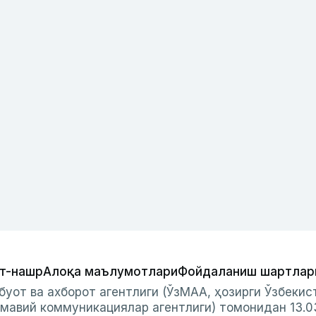
т-нашр
Алоқа маълумотлари
Фойдаланиш шартлар
буот ва ахборот агентлиги (ЎзМАА, ҳозирги Ўзбеки
мавий коммуникациялар агентлиги) томонидан 13.0