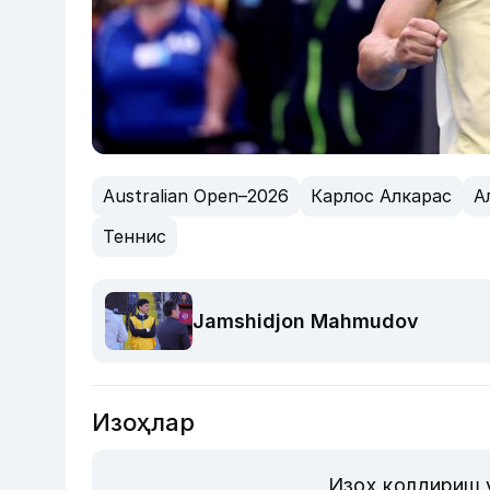
Australian Open–2026
Карлос Алкарас
А
Теннис
Jamshidjon Mahmudov
Изоҳлар
Изоҳ қолдириш 