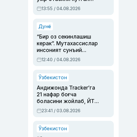
актриса ва дубльяж
13:55 / 04.08.2026
устаси Римма
Аҳмедованинг
синовларга тўла ҳаёти
Дунё
“Бир оз секинлашиш
керак”. Мутахассислар
инсоният сунъий
интеллектни бошқара
12:40 / 04.08.2026
олмай қолишидан
хавотир билдирди
Ўзбекистон
Андижонда Tracker’га
21 нафар боғча
боласини жойлаб, ЙТҲ
содир этган аёлга суд
23:41 / 03.08.2026
ҳукми ўқилди
Ўзбекистон