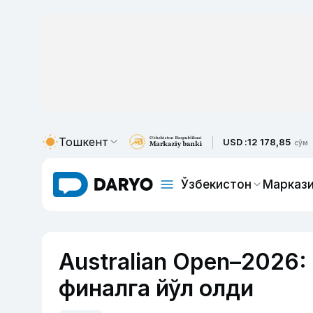
Тошкент
USD :
12 178,85
сўм
Ўзбекистон
Маркази
Australian Open–2026
финалга йўл олди