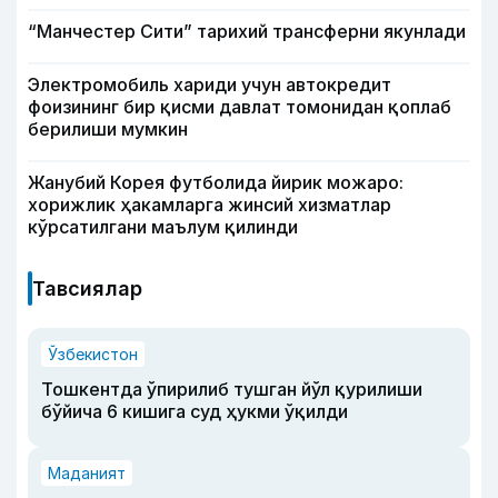
“Манчестер Сити” тарихий трансферни якунлади
Электромобиль хариди учун автокредит
фоизининг бир қисми давлат томонидан қоплаб
берилиши мумкин
Жанубий Корея футболида йирик можаро:
хорижлик ҳакамларга жинсий хизматлар
кўрсатилгани маълум қилинди
Тавсиялар
Ўзбекистон
Тошкентда ўпирилиб тушган йўл қурилиши
бўйича 6 кишига суд ҳукми ўқилди
Маданият