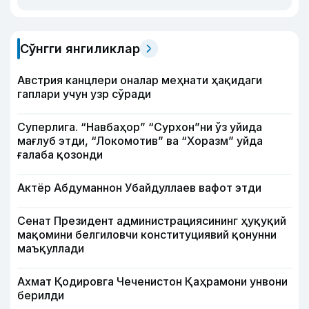
Сўнгги янгиликлар
Австрия канцлери оналар меҳнати ҳақидаги
гаплари учун узр сўради
Суперлига. “Навбаҳор” “Сурхон”ни ўз уйида
мағлуб этди, “Локомотив” ва “Хоразм” уйда
ғалаба қозонди
Актёр Абду­маннон Убайдуллаев вафот этди
Сенат Президент администрациясининг ҳуқуқий
мақомини белгиловчи конституциявий қонунни
маъқуллади
Ахмат Қодировга Чеченистон Қаҳрамони унвони
берилди