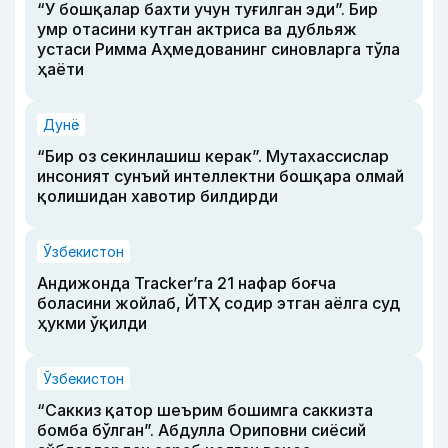
“У бошқалар бахти учун туғилган эди”. Бир
умр отасини кутган актриса ва дубльяж
устаси Римма Аҳмедованинг синовларга тўла
ҳаёти
Дунё
“Бир оз секинлашиш керак”. Мутахассислар
инсоният сунъий интеллектни бошқара олмай
қолишидан хавотир билдирди
Ўзбекистон
Андижонда Tracker’га 21 нафар боғча
боласини жойлаб, ЙТҲ содир этган аёлга суд
ҳукми ўқилди
Ўзбекистон
“Саккиз қатор шеърим бошимга саккизта
бомба бўлган”. Абдулла Ориповни сиёсий