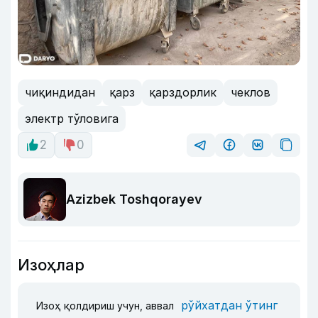
чиқиндидан
қарз
қарздорлик
чеклов
электр тўловига
2
0
Azizbek Toshqorayev
Изоҳлар
рўйхатдан ўтинг
Изоҳ қолдириш учун, аввал